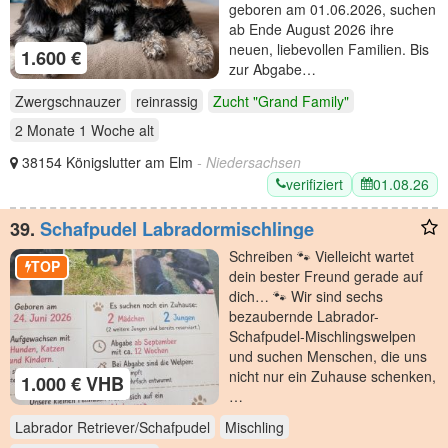
geboren am 01.06.2026, suchen
ab Ende August 2026 ihre
neuen, liebevollen Familien. Bis
1.600 €
zur Abgabe…
Zwergschnauzer
reinrassig
Zucht "Grand Family"
2 Monate 1 Woche
alt
38154 Königslutter am Elm
- Niedersachsen
verifiziert
01.08.26
39.
Schafpudel Labradormischlinge
Schreiben 🐾 Vielleicht wartet
TOP
dein bester Freund gerade auf
dich… 🐾 Wir sind sechs
bezaubernde Labrador-
Schafpudel-Mischlingswelpen
und suchen Menschen, die uns
nicht nur ein Zuhause schenken,
1.000 € VHB
…
Labrador Retriever/Schafpudel
Mischling