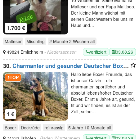
10 Wochen alt. Seine Mama ist
Malteser und der Papa Maltipoo.
Der kleine Mann wächst mit
seinen Geschwistern bei uns im
Haus und…
1.700 €
Malteser
Mischling
2 Monate 2 Wochen
alt
verifiziert
03.08.26
49824 Emlichheim
- Niedersachsen
30.
Charmanter und gesunder Deutscher Boxer
Deckrüde sucht passende Boxer-Hündin
Hallo liebe Boxer-Freunde, das
TOP
ist unser Calvin – ein
charmanter, sportlicher und
absolut lebensfroher Deutscher
Boxer. Er ist 6 Jahre alt, gesund,
fit und wir finden, es ist an der
Zeit, seine…
1 €
Boxer
Deckrüde
reinrassig
5 Jahre 10 Monate
alt
verifiziert
02.08.26
74532 Ilshofen
- Baden-Württemberg