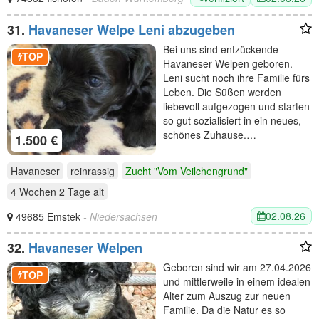
31.
Havaneser Welpe Leni abzugeben
Bei uns sind entzückende
TOP
Havaneser Welpen geboren.
Leni sucht noch ihre Familie fürs
Leben. Die Süßen werden
liebevoll aufgezogen und starten
so gut sozialisiert in ein neues,
schönes Zuhause.…
1.500 €
Havaneser
reinrassig
Zucht "Vom Veilchengrund"
4 Wochen 2 Tage
alt
02.08.26
49685 Emstek
- Niedersachsen
32.
Havaneser Welpen
Geboren sind wir am 27.04.2026
TOP
und mittlerweile in einem idealen
Alter zum Auszug zur neuen
Familie. Da die Natur es so