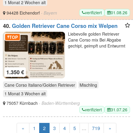
1 Monat 2 Wochen
alt
verifiziert
01.08.26
94428 Eichendorf
- Bayern
40.
Golden Retriever Cane Corso mix Welpen
Liebevolle golden Retriever
TOP
Cane Corso mix Bei Abgabe
gechipt, geimpft und Entwurmt
1.350 €
Cane Corso Italiano/Golden Retriever
Mischling
1 Monat 3 Wochen
alt
75057 Kürnbach
- Baden-Württemberg
verifiziert
31.07.26
«
1
2
3
4
5
…
719
»