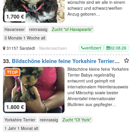
wünschte sind wir alle in einem
schwarz und schwarz/weißen
Anzug geboren…
1.700 €
Havaneser
reinrassig
Zucht "of Havapearls"
3 Monate 1 Woche
alt
verifiziert
02.08.26
31157 Sarstedt
- Niedersachsen
33.
Bildschöne kleine feine Yorkshire Terrier
Babys
Bildschöne kleine feine Yorkshire
TOP
Terrier Babys regelmäßig
entwurmt und geimpft mit
internationalem Heimtierausweis
und Mikrochip sowie bester
Ahnentafel internationaler
Blutlinien aus gepflegter…
1.800 €
Yorkshire Terrier
reinrassig
Zucht "Of York"
1 Jahr 1 Monat
alt