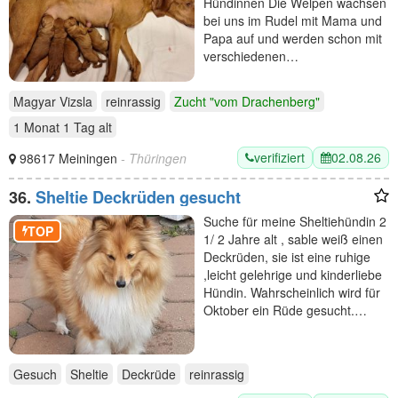
Hündinnen Die Welpen wachsen
bei uns im Rudel mit Mama und
Papa auf und werden schon mit
verschiedenen…
Magyar Vizsla
reinrassig
Zucht "vom Drachenberg"
1 Monat 1 Tag
alt
verifiziert
02.08.26
98617 Meiningen
- Thüringen
36.
Sheltie Deckrüden gesucht
Suche für meine Sheltiehündin 2
TOP
1/ 2 Jahre alt , sable weiß einen
Deckrüden, sie ist eine ruhige
,leicht gelehrige und kinderliebe
Hündin. Wahrscheinlich wird für
Oktober ein Rüde gesucht.…
Gesuch
Sheltie
Deckrüde
reinrassig