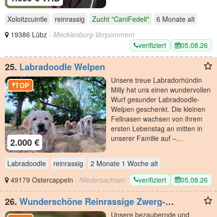
Xoloitzcuintle
reinrassig
Zucht "CaniFedeli"
6 Monate
alt
19386 Lübz
- Mecklenburg-Vorpommern
verifiziert
05.08.26
25.
Labradoodle Welpen
Unsere treue Labradorhündin
TOP
Milly hat uns einen wundervollen
Wurf gesunder Labradoodle-
Welpen geschenkt. Die kleinen
Fellnasen wachsen von ihrem
ersten Lebenstag an mitten in
unserer Familie auf –…
2.000 €
Labradoodle
reinrassig
2 Monate 1 Woche
alt
verifiziert
05.08.26
49179 Ostercappeln
- Niedersachsen
26.
Wunderschöne Reinrassige Zwerg-
Langhaardackel Welpen auf Familiensuche
Unsere bezaubernde und