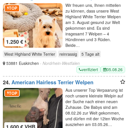
Einmaliger Wurf erwartet
Wir freuen uns, Ihnen mitteilen
TOP
zu können, dass unsere West
Highland White Terrier Welpen
am 3. August gesund zur Welt
gekommen sind. Es sind
insgesamt 7 Welpen – 4
Hündinnen und 3 Rüden.
1.250 €
Beide…
West Highland White Terrier
reinrassig
5 Tage
alt
53881 Euskirchen
- Nordrhein-Westfalen
verifiziert
05.08.26
24.
American Hairless Terrier Welpen
Aus unserer Top Verpaarung ist
TOP
noch unsere kleinste Welpin auf
der Suche nach einen neuen
Zuhause. Die Babys sind am
08.02.26 zur Welt gekommen,
und dürfen mit der 12ten Woche
ausziehen am 03.05.26…
1.600 € VHB