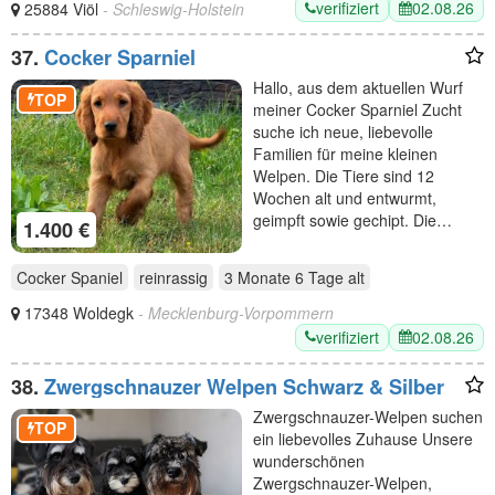
verifiziert
02.08.26
25884 Viöl
- Schleswig-Holstein
37.
Cocker Sparniel
Hallo, aus dem aktuellen Wurf
TOP
meiner Cocker Sparniel Zucht
suche ich neue, liebevolle
Familien für meine kleinen
Welpen. Die Tiere sind 12
Wochen alt und entwurmt,
geimpft sowie gechipt. Die…
1.400 €
Cocker Spaniel
reinrassig
3 Monate 6 Tage
alt
17348 Woldegk
- Mecklenburg-Vorpommern
verifiziert
02.08.26
38.
Zwergschnauzer Welpen Schwarz & Silber
Zwergschnauzer-Welpen suchen
TOP
ein liebevolles Zuhause Unsere
wunderschönen
Zwergschnauzer-Welpen,