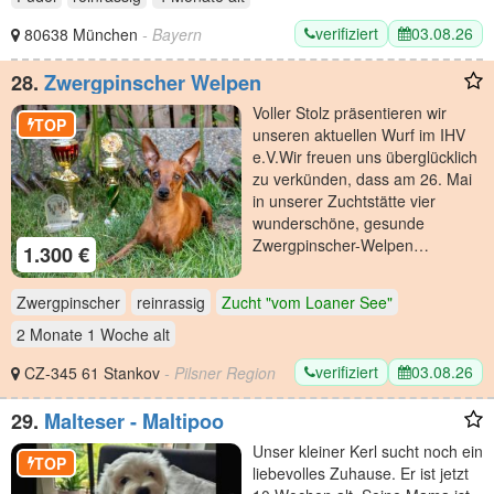
verifiziert
03.08.26
80638 München
- Bayern
28.
Zwergpinscher Welpen
​Voller Stolz präsentieren wir
TOP
unseren aktuellen Wurf im IHV
e.V. ​Wir freuen uns überglücklich
zu verkünden, dass am 26. Mai
in unserer Zuchtstätte vier
wunderschöne, gesunde
Zwergpinscher-Welpen…
1.300 €
Zwergpinscher
reinrassig
Zucht "vom Loaner See"
2 Monate 1 Woche
alt
verifiziert
03.08.26
CZ-345 61 Stankov
- Pilsner Region
29.
Malteser - Maltipoo
Unser kleiner Kerl sucht noch ein
TOP
liebevolles Zuhause. Er ist jetzt