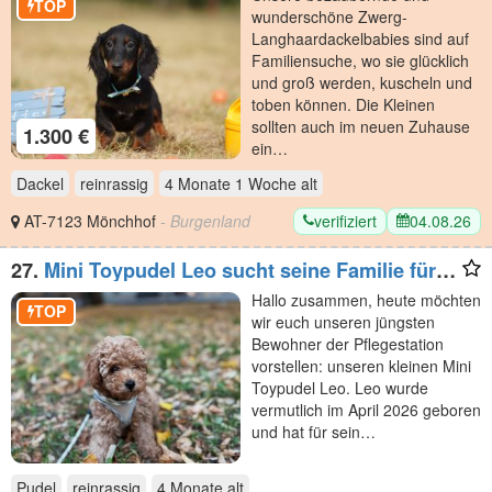
TOP
wunderschöne Zwerg-
Langhaardackelbabies sind auf
Familiensuche, wo sie glücklich
und groß werden, kuscheln und
toben können. Die Kleinen
sollten auch im neuen Zuhause
1.300 €
ein…
Dackel
reinrassig
4 Monate 1 Woche
alt
verifiziert
04.08.26
AT-7123 Mönchhof
- Burgenland
27.
Mini Toypudel Leo sucht seine Familie fürs
Leben
Hallo zusammen, heute möchten
TOP
wir euch unseren jüngsten
Bewohner der Pflegestation
vorstellen: unseren kleinen Mini
Toypudel Leo. Leo wurde
vermutlich im April 2026 geboren
und hat für sein…
Pudel
reinrassig
4 Monate
alt