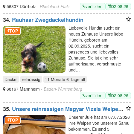
verifiziert
02.08.26
56307 Dürrholz
- Rheinland-Pfalz
34.
Rauhaar Zwegdackelhündin
Liebevolle Hündin sucht ein
TOP
neues Zuhause Unsere liebe
Hündin, geboren am
02.09.2025, sucht ein
passendes und liebevolles
Zuhause. Sie ist eine sehr
aufmerksame, verschmuste
und…
Dackel
reinrassig
11 Monate 6 Tage
alt
68167 Mannheim
- Baden-Württemberg
verifiziert
02.08.26
35.
Unsere reinrassigen Magyar Vizsla Welpen
sind geboren
Unserer Jule hat am 07.07.2026
TOP
ihre Welpen von unserem Samu
bekommen. Es sind 5