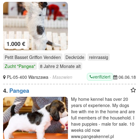
1.000 €
Petit Basset Griffon Vendéen
Deckrüde
reinrassig
Zucht "Pangea"
8 Jahre 2 Monate
alt
verifiziert
PL-05-400 Warszawa
- Masowien
06.06.18
4.
Pangea
My home kennel has over 20
years of experience. My dogs
live with me in the home and are
full members of the household. I
have puppies - male for sale. 10
weeks old now
www.pangeakennel.pl