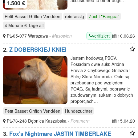
accustomed to other dogs…
1.500 €
Petit Basset Griffon Vendéen
reinrassig
Zucht "Pangea"
4 Monate 6 Tage
alt
verifiziert
PL-05-077 Warszawa
- Masowien
10.06.26
2.
Z DOBERSKIEJ KNIEI
Jestem hodowcą PBGV.
Posiadam dwie suki: Aridna
Previa z Chybowego Gniazda i
Shirę Sfora Nemroda. Obie są
przebadane pod względem
POAG. Są ładnymi, poprawnie
zbudowanymi sukami o dobrych
proporcjach…
Petit Basset Griffon Vendéen
Hundezüchter
PL-76-248 Dębnica Kaszubska
- Pommern
15.04.20
3.
Fox's Nightmare JASTIN TIMBERLAKE