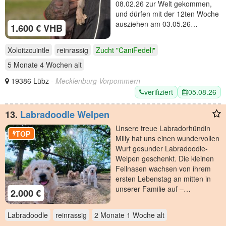
08.02.26 zur Welt gekommen,
und dürfen mit der 12ten Woche
ausziehen am 03.05.26…
1.600 € VHB
Xoloitzcuintle
reinrassig
Zucht "CaniFedeli"
5 Monate 4 Wochen
alt
19386 Lübz
- Mecklenburg-Vorpommern
verifiziert
05.08.26
13.
Labradoodle Welpen
Unsere treue Labradorhündin
TOP
Milly hat uns einen wundervollen
Wurf gesunder Labradoodle-
Welpen geschenkt. Die kleinen
Fellnasen wachsen von ihrem
ersten Lebenstag an mitten in
unserer Familie auf –…
2.000 €
Labradoodle
reinrassig
2 Monate 1 Woche
alt