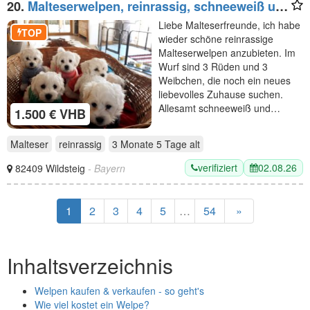
20.
Malteserwelpen, reinrassig, schneeweiß und
zuckersüß
Liebe Malteserfreunde, ich habe
TOP
wieder schöne reinrassige
Malteserwelpen anzubieten. Im
Wurf sind 3 Rüden und 3
Weibchen, die noch ein neues
liebevolles Zuhause suchen.
Allesamt schneeweiß und…
1.500 € VHB
Malteser
reinrassig
3 Monate 5 Tage
alt
verifiziert
02.08.26
82409 Wildsteig
- Bayern
1
2
3
4
5
…
54
»
Inhaltsverzeichnis
Welpen kaufen & verkaufen - so geht's
Wie viel kostet ein Welpe?