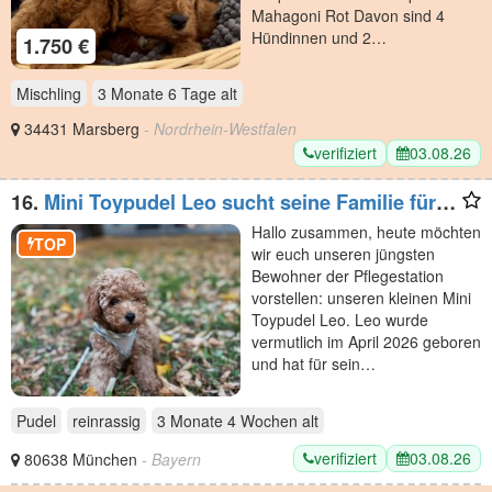
Mahagoni Rot Davon sind 4
Hündinnen und 2…
1.750 €
Mischling
3 Monate 6 Tage
alt
34431 Marsberg
- Nordrhein-Westfalen
verifiziert
03.08.26
16.
Mini Toypudel Leo sucht seine Familie fürs
Leben
Hallo zusammen, heute möchten
TOP
wir euch unseren jüngsten
Bewohner der Pflegestation
vorstellen: unseren kleinen Mini
Toypudel Leo. Leo wurde
vermutlich im April 2026 geboren
und hat für sein…
Pudel
reinrassig
3 Monate 4 Wochen
alt
verifiziert
03.08.26
80638 München
- Bayern