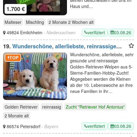
Haus und…
1.700 €
Malteser
Mischling
2 Monate 2 Wochen
alt
verifiziert
03.08.26
49824 Emlichheim
- Niedersachsen
19.
Wunderschöne, allerliebste, reinrassige
Golden Retriever
Wunderschöne, allerliebste, sehr
TOP
gesunde und reinrassige
Golden-Retriever-Welpen aus 5-
Sterne-Familien-Hobby-Zucht!
Abgegeben werden die Kleinen
ab der 10. Lebenswoche an ihre
neue Familien in ihr…
Golden Retriever
reinrassig
Zucht "Retriever Hof Antonius"
2 Monate
alt
verifiziert
03.08.26
86574 Petersdorf
- Bayern