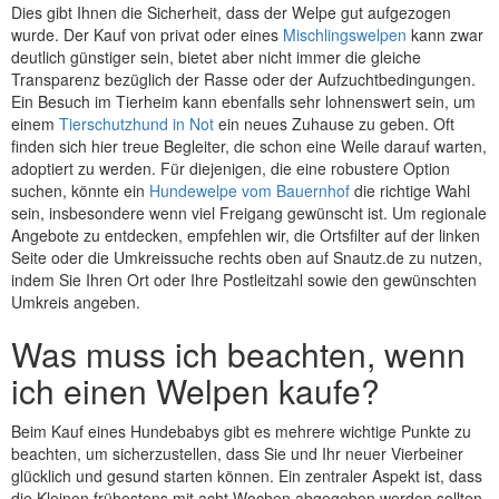
Dies gibt Ihnen die Sicherheit, dass der Welpe gut aufgezogen
wurde. Der Kauf von privat oder eines
Mischlingswelpen
kann zwar
deutlich günstiger sein, bietet aber nicht immer die gleiche
Transparenz bezüglich der Rasse oder der Aufzuchtbedingungen.
Ein Besuch im Tierheim kann ebenfalls sehr lohnenswert sein, um
einem
Tierschutzhund in Not
ein neues Zuhause zu geben. Oft
finden sich hier treue Begleiter, die schon eine Weile darauf warten,
adoptiert zu werden. Für diejenigen, die eine robustere Option
suchen, könnte ein
Hundewelpe vom Bauernhof
die richtige Wahl
sein, insbesondere wenn viel Freigang gewünscht ist. Um regionale
Angebote zu entdecken, empfehlen wir, die Ortsfilter auf der linken
Seite oder die Umkreissuche rechts oben auf Snautz.de zu nutzen,
indem Sie Ihren Ort oder Ihre Postleitzahl sowie den gewünschten
Umkreis angeben.
Was muss ich beachten, wenn
ich einen Welpen kaufe?
Beim Kauf eines Hundebabys gibt es mehrere wichtige Punkte zu
beachten, um sicherzustellen, dass Sie und Ihr neuer Vierbeiner
glücklich und gesund starten können. Ein zentraler Aspekt ist, dass
die Kleinen frühestens mit acht Wochen abgegeben werden sollten.