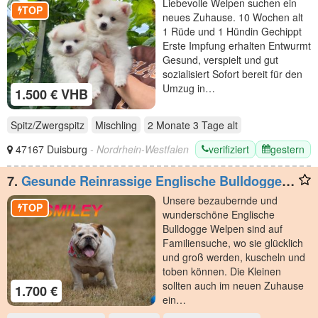
Liebevolle Welpen suchen ein
TOP
neues Zuhause. 10 Wochen alt
1 Rüde und 1 Hündin Gechippt
Erste Impfung erhalten Entwurmt
Gesund, verspielt und gut
sozialisiert Sofort bereit für den
Umzug in…
1.500 € VHB
Spitz/Zwergspitz
Mischling
2 Monate 3 Tage
alt
verifiziert
gestern
47167 Duisburg
- Nordrhein-Westfalen
7.
Gesunde Reinrassige Englische Bulldogge
Welpen
Unsere bezaubernde und
TOP
wunderschöne Englische
Bulldogge Welpen sind auf
Familiensuche, wo sie glücklich
und groß werden, kuscheln und
toben können. Die Kleinen
sollten auch im neuen Zuhause
1.700 €
ein…