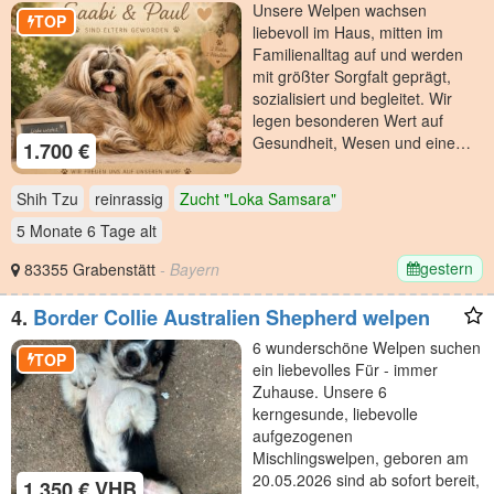
Unsere Welpen wachsen
TOP
liebevoll im Haus, mitten im
Familienalltag auf und werden
mit größter Sorgfalt geprägt,
sozialisiert und begleitet. Wir
legen besonderen Wert auf
Gesundheit, Wesen und eine…
1.700 €
Shih Tzu
reinrassig
Zucht "Loka Samsara"
5 Monate 6 Tage
alt
gestern
83355 Grabenstätt
- Bayern
4.
Border Collie Australien Shepherd welpen
6 wunderschöne Welpen suchen
TOP
ein liebevolles Für - immer
Zuhause. Unsere 6
kerngesunde, liebevolle
aufgezogenen
Mischlingswelpen, geboren am
20.05.2026 sind ab sofort bereit,
1.350 € VHB