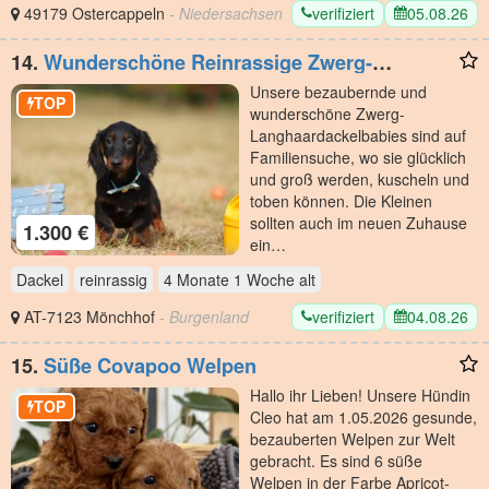
verifiziert
05.08.26
49179 Ostercappeln
- Niedersachsen
14.
Wunderschöne Reinrassige Zwerg-
Langhaardackel Welpen auf Familiensuche
Unsere bezaubernde und
TOP
wunderschöne Zwerg-
Langhaardackelbabies sind auf
Familiensuche, wo sie glücklich
und groß werden, kuscheln und
toben können. Die Kleinen
sollten auch im neuen Zuhause
1.300 €
ein…
Dackel
reinrassig
4 Monate 1 Woche
alt
verifiziert
04.08.26
AT-7123 Mönchhof
- Burgenland
15.
Süße Covapoo Welpen
Hallo ihr Lieben! Unsere Hündin
TOP
Cleo hat am 1.05.2026 gesunde,
bezauberten Welpen zur Welt
gebracht. Es sind 6 süße
Welpen in der Farbe Apricot-