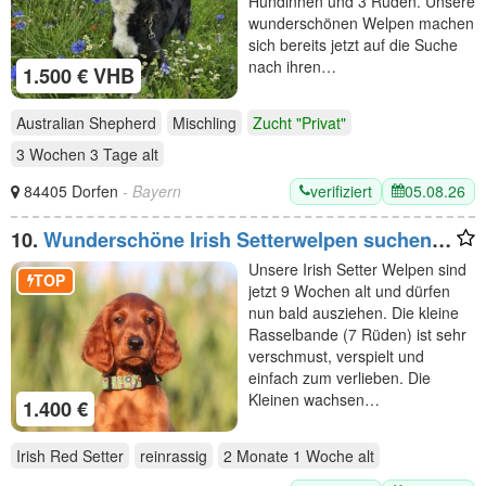
Hündinnen und 3 Rüden. Unsere
wunderschönen Welpen machen
sich bereits jetzt auf die Suche
nach ihren…
1.500 € VHB
Australian Shepherd
Mischling
Zucht "Privat"
3 Wochen 3 Tage
alt
verifiziert
05.08.26
84405 Dorfen
- Bayern
10.
Wunderschöne Irish Setterwelpen suchen
liebevolle Plätze
Unsere Irish Setter Welpen sind
TOP
jetzt 9 Wochen alt und dürfen
nun bald ausziehen. Die kleine
Rasselbande (7 Rüden) ist sehr
verschmust, verspielt und
einfach zum verlieben. Die
Kleinen wachsen…
1.400 €
Irish Red Setter
reinrassig
2 Monate 1 Woche
alt