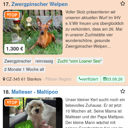
17.
Zwergpinscher Welpen
​Voller Stolz präsentieren wir
TOP
unseren aktuellen Wurf im IHV
e.V. ​Wir freuen uns überglücklich
zu verkünden, dass am 26. Mai
in unserer Zuchtstätte vier
wunderschöne, gesunde
Zwergpinscher-Welpen…
1.300 €
Zwergpinscher
reinrassig
Zucht "vom Loaner See"
2 Monate 1 Woche
alt
verifiziert
03.08.26
CZ-345 61 Stankov
- Pilsner Region
18.
Malteser - Maltipoo
Unser kleiner Kerl sucht noch ein
TOP
liebevolles Zuhause. Er ist jetzt
10 Wochen alt. Seine Mama ist
Malteser und der Papa Maltipoo.
Der kleine Mann wächst mit
seinen Geschwistern bei uns im