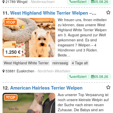
verifiziert
05.08.26
21789 Wingst
- Niedersachsen
11.
West Highland White Terrier Welpen –
Einmaliger Wurf erwartet
Wir freuen uns, Ihnen mitteilen
TOP
zu können, dass unsere West
Highland White Terrier Welpen
am 3. August gesund zur Welt
gekommen sind. Es sind
insgesamt 7 Welpen – 4
Hündinnen und 3 Rüden.
1.250 €
Beide…
West Highland White Terrier
reinrassig
4 Tage
alt
53881 Euskirchen
- Nordrhein-Westfalen
verifiziert
05.08.26
12.
American Hairless Terrier Welpen
Aus unserer Top Verpaarung ist
TOP
noch unsere kleinste Welpin auf
der Suche nach einen neuen
Zuhause. Die Babys sind am