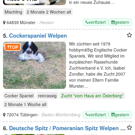
in ein neues Zuhause…
Mischling
2 Monate 2 Wochen
alt
verifiziert
gestern
64839 Münster
- Hessen
5.
Cockerspaniel Welpen
Wir züchten seit 1979
TOP
hobbymäßig Englische Cocker
Spaniels. Wir sind Mitglied im
eurpäischen Rassehunde
Zuchtverband e.V. Ich, Isabel
Zondler, habe die Zucht 2007
von meinen Eltern Familie
Wurster…
Cocker Spaniel
reinrassig
Zucht "vom Haus am Österberg"
2 Monate 1 Woche
alt
verifiziert
gestern
72074 Tübingen
- Baden-Württemberg
6.
Deutsche Spitz / Pomeranian Spitz Welpen -
Rüge und Hündin 10 Woche alt