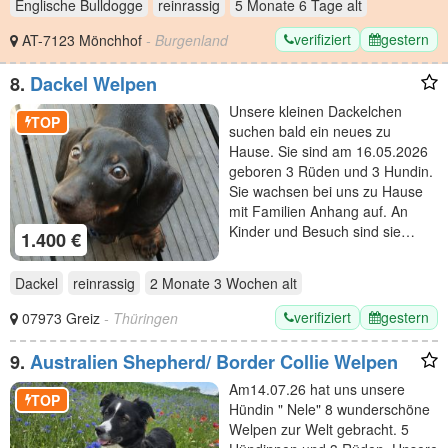
Englische Bulldogge
reinrassig
5 Monate 6 Tage
alt
verifiziert
gestern
AT-7123 Mönchhof
- Burgenland
8.
Dackel Welpen
Unsere kleinen Dackelchen
TOP
suchen bald ein neues zu
Hause. Sie sind am 16.05.2026
geboren 3 Rüden und 3 Hundin.
Sie wachsen bei uns zu Hause
mit Familien Anhang auf. An
Kinder und Besuch sind sie…
1.400 €
Dackel
reinrassig
2 Monate 3 Wochen
alt
verifiziert
gestern
07973 Greiz
- Thüringen
9.
Australien Shepherd/ Border Collie Welpen
Am14.07.26 hat uns unsere
TOP
Hündin " Nele" 8 wunderschöne
Welpen zur Welt gebracht. 5