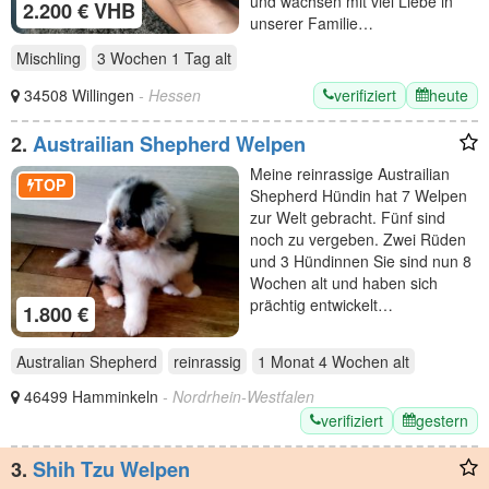
und wachsen mit viel Liebe in
2.200 € VHB
unserer Familie…
Mischling
3 Wochen 1 Tag
alt
verifiziert
heute
34508 Willingen
- Hessen
2.
Austrailian Shepherd Welpen
Meine reinrassige Austrailian
TOP
Shepherd Hündin hat 7 Welpen
zur Welt gebracht. Fünf sind
noch zu vergeben. Zwei Rüden
und 3 Hündinnen Sie sind nun 8
Wochen alt und haben sich
prächtig entwickelt…
1.800 €
Australian Shepherd
reinrassig
1 Monat 4 Wochen
alt
46499 Hamminkeln
- Nordrhein-Westfalen
verifiziert
gestern
3.
Shih Tzu Welpen