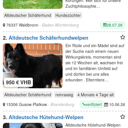
Körungen. Wer sich für unsere
Zuchtphilosophie…
Altdeutscher Schäferhund
Hundezüchter
28.07.26
76337 Waldbronn
- Baden-Württemberg
2.
Altdeutsche Schäferhundwelpen
Ein Rüde und ein Mädel sind auf
der Suche nach einem neuen
Wirkungskreis, momentan sind
sie 12 Wochen alt, wachsen frei
und im familiären Umfeld auf
und dürfen bei uns alles
erkunden . Elterntiere…
950 € VHB
Altdeutscher Schäferhund
reinrassig
4 Monate 4 Tage
alt
verifiziert
15306 Gusow-Platkow
- Brandenburg
10.06.26
3.
Altdeutsche Hütehund-Welpen
Altdeutsche Hütehund-Welpen