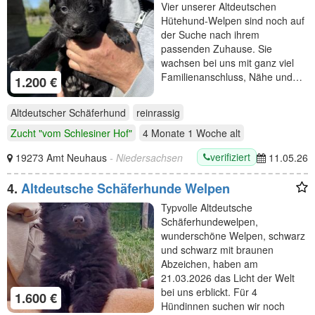
Vier unserer Altdeutschen
Hütehund-Welpen sind noch auf
der Suche nach ihrem
passenden Zuhause. Sie
wachsen bei uns mit ganz viel
Familienanschluss, Nähe und…
1.200 €
Altdeutscher Schäferhund
reinrassig
Zucht "vom Schlesiner Hof"
4 Monate 1 Woche
alt
verifiziert
19273 Amt Neuhaus
- Niedersachsen
11.05.26
4.
Altdeutsche Schäferhunde Welpen
Typvolle Altdeutsche
Schäferhundewelpen,
wunderschöne Welpen, schwarz
und schwarz mit braunen
Abzeichen, haben am
21.03.2026 das Licht der Welt
bei uns erblickt. Für 4
1.600 €
Hündinnen suchen wir noch