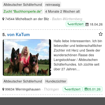
ein…
Altdeutscher Schäferhund
reinrassig
Zucht "Buchhornperle.de"
4 Monate 2 Wochen
alt
74544 Michelbach an der Bilz
- Baden-Württemberg
verifiziert
18.04.26
5.
von KaTum
Hallo liebe Interessenten. Ich bin
liebevoller und leidenschaftlicher
Züchter mit Herz und Seele der
wunderschönen Rasse des
Langstockhaar / Altdeutschen
Schäferhundes. Ich züchte seit
über 27 Jahren…
Altdeutscher Schäferhund
Hundezüchter
verifiziert
05.01.26
99634 Werningshausen
- Thüringen