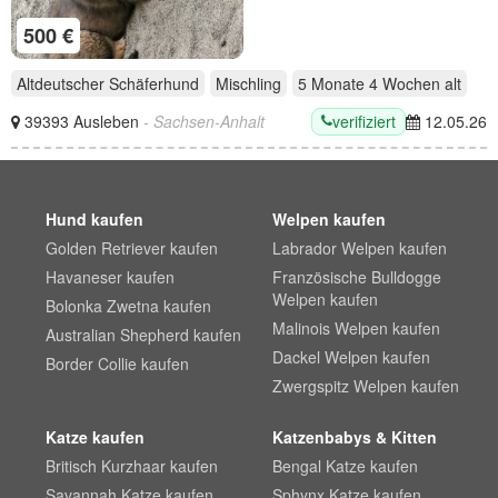
500 €
Altdeutscher Schäferhund
Mischling
5 Monate 4 Wochen
alt
verifiziert
39393 Ausleben
- Sachsen-Anhalt
12.05.26
Hund kaufen
Welpen kaufen
Golden Retriever kaufen
Labrador Welpen kaufen
Havaneser kaufen
Französische Bulldogge
Welpen kaufen
Bolonka Zwetna kaufen
Malinois Welpen kaufen
Australian Shepherd kaufen
Dackel Welpen kaufen
Border Collie kaufen
Zwergspitz Welpen kaufen
Katze kaufen
Katzenbabys & Kitten
Britisch Kurzhaar kaufen
Bengal Katze kaufen
Savannah Katze kaufen
Sphynx Katze kaufen