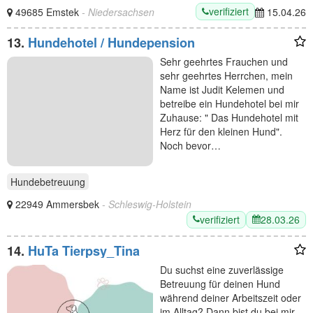
verifiziert
49685 Emstek
- Niedersachsen
15.04.26
13.
Hundehotel / Hundepension
Sehr geehrtes Frauchen und
sehr geehrtes Herrchen, mein
Name ist Judit Kelemen und
betreibe ein Hundehotel bei mir
Zuhause: " Das Hundehotel mit
Herz für den kleinen Hund".
Noch bevor…
Hundebetreuung
22949 Ammersbek
- Schleswig-Holstein
verifiziert
28.03.26
14.
HuTa Tierpsy_Tina
Du suchst eine zuverlässige
Betreuung für deinen Hund
während deiner Arbeitszeit oder
im Alltag? Dann bist du bei mir