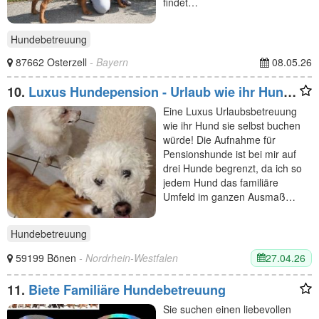
findet…
Hundebetreuung
87662 Osterzell
- Bayern
08.05.26
10.
Luxus Hundepension - Urlaub wie ihr Hund
ihn selbst buchen würde
Eine Luxus Urlaubsbetreuung
wie ihr Hund sie selbst buchen
würde! Die Aufnahme für
Pensionshunde ist bei mir auf
drei Hunde begrenzt, da ich so
jedem Hund das familiäre
Umfeld im ganzen Ausmaß…
Hundebetreuung
27.04.26
59199 Bönen
- Nordrhein-Westfalen
11.
Biete Familiäre Hundebetreuung
Sie suchen einen liebevollen