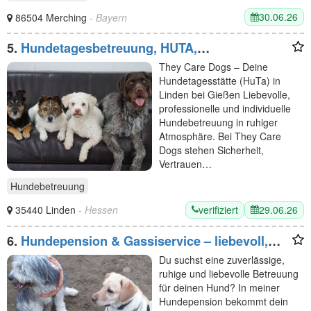
30.06.26
86504 Merching
- Bayern
5.
Hundetagesbetreuung, HUTA,
Hundetagesstätte They Care Dogs in Linden bei
They Care Dogs – Deine
Gießen
Hundetagesstätte (HuTa) in
Linden bei Gießen Liebevolle,
professionelle und individuelle
Hundebetreuung in ruhiger
Atmosphäre. Bei They Care
Dogs stehen Sicherheit,
Vertrauen…
Hundebetreuung
verifiziert
29.06.26
35440 Linden
- Hessen
6.
Hundepension & Gassiservice – liebevoll,
ruhig und individuell
Du suchst eine zuverlässige,
ruhige und liebevolle Betreuung
für deinen Hund? In meiner
Hundepension bekommt dein