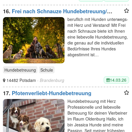
16.
Frei nach Schnauze Hundebetreuung/
Dogwalking & Gassiservice in Potsdam und
beruflich mit Hunden unterwegs-
Berlin Wannsee
mit Herz und Verstand! Mit Frei
nach Schnauze biete ich Ihnen
eine liebevolle Hundebetreuung,
die genau auf die individuellen
Bedürfnisse Ihres Hundes
abgestimmt ist…
Hundebetreuung
Schule
14.03.26
14482 Potsdam
- Brandenburg
17.
Pfotenverliebt-Hundebetreuung
Hundebetreuung mit Herz
Professionelle und liebevolle
Betreuung für deinen Vierbeiner
im Raum Oldenburg Hallo, ich
bin Jessica Hunde sind meine
Passion. Seit meiner frühesten