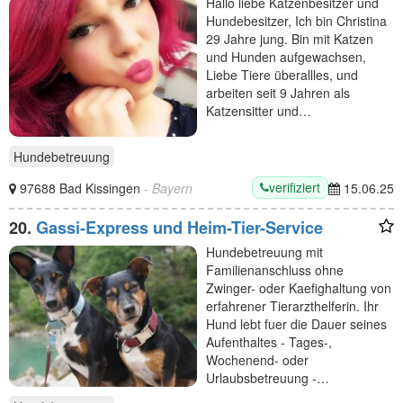
Hallo liebe Katzenbesitzer und
Hundebesitzer, Ich bin Christina
29 Jahre jung. Bin mit Katzen
und Hunden aufgewachsen,
Liebe Tiere überallles, und
arbeiten seit 9 Jahren als
Katzensitter und…
Hundebetreuung
verifiziert
97688 Bad Kissingen
- Bayern
15.06.25
20.
Gassi-Express und Heim-Tier-Service
Hundebetreuung mit
Familienanschluss ohne
Zwinger- oder Kaefighaltung von
erfahrener Tierarzthelferin. Ihr
Hund lebt fuer die Dauer seines
Aufenthaltes - Tages-,
Wochenend- oder
Urlaubsbetreuung -…