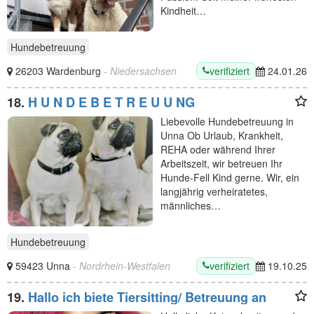
Kindheit…
Hundebetreuung
verifiziert
26203 Wardenburg
- Niedersachsen
24.01.26
18.
H U N D E B E T R E U U NG
Liebevolle Hundebetreuung in
Unna Ob Urlaub, Krankheit,
REHA oder während Ihrer
Arbeitszeit, wir betreuen Ihr
Hunde-Fell Kind gerne. Wir, ein
langjährig verheiratetes,
männliches…
Hundebetreuung
verifiziert
59423 Unna
- Nordrhein-Westfalen
19.10.25
19.
Hallo ich biete Tiersitting/ Betreuung an