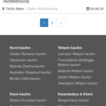
Hundebetreuung
73434 Aalen
- Baden-Württemberg
04.06.25
1
2
»
Hund kaufen
Welpen kaufen
Golden Retriever kaufen
Labrador Welpen kaufen
Havaneser kaufen
Französische Bulldogge
Welpen kaufen
Bolonka Zwetna kaufen
Malinois Welpen kaufen
Australian Shepherd kaufen
Dackel Welpen kaufen
Border Collie kaufen
Zwergspitz Welpen kaufen
Katze kaufen
Katzenbabys & Kitten
Britisch Kurzhaar kaufen
Bengal Katze kaufen