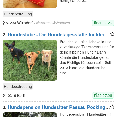
richtig! Unsere…
Hundebetreuung
21.07.26
57234 Wilnsdorf
- Nordrhein-Westfalen
2.
Hundestube - Die Hundetagesstätte für kleine
Hunde
Brauchst du eine liebevolle und
zuverlässige Tagesbetreuung für
deinen kleinen Hund? Dann
könnte die Hundestube genau
das Richtige für euch sein! Seit
2013 bietet die Hundestube
eine…
Hundebetreuung
20.07.26
10319 Berlin
3.
Hundepension Hundesitter Passau Pocking
Schärding
Hundepension - Hundesitter mit