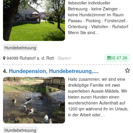
liebevoller individueller
Betreuung - keine Zwinger -
keine Hundezimmer im Raum
Passau - Pocking - Fürstenzell -
Ortenburg - Vilshofen - Ruhstorf
Wenn Sie sind…
Hundebetreuung
02.07.26
94099 Ruhstorf a. d. Rott
- Bayern
4.
Hundepension, Hundebetreuung,
Hundetagesstätte, Hundesitter
Hallo zusammen, wir sind eine
dreiköpfige Familie mit zwei
superlieben Aussie-Mädels. Wir
bieten euren Hunden einen
wunderschönen Aufenthalt auf
1200 qm während ihr im Urlaub,
in der Arbeit oder…
Hundebetreuung