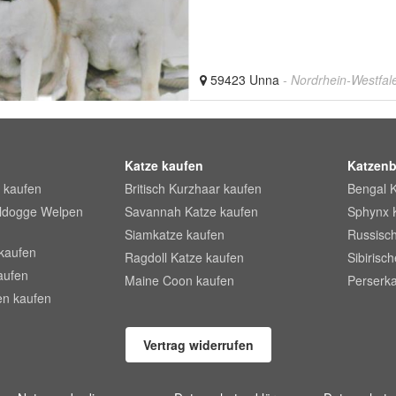
59423 Unna
- Nordrhein-Westfal
Katze kaufen
Katzenb
 kaufen
Britisch Kurzhaar kaufen
Bengal 
lldogge Welpen
Savannah Katze kaufen
Sphynx 
Siamkatze kaufen
Russisch
kaufen
Ragdoll Katze kaufen
Sibirisc
aufen
Maine Coon kaufen
Perserka
en kaufen
Vertrag widerrufen