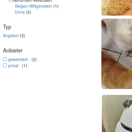
(-)
Nordrhein-Westfalen
Siegen-Wittgenstein
(1)
Unna
(2)
Typ
Angebot
(3)
Anbieter
undefined
gewerblich
(2)
undefined
privat
(1)