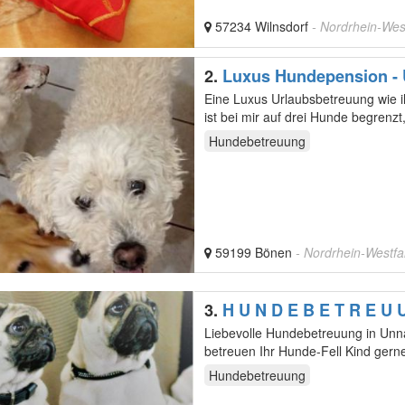
57234 Wilnsdorf
- Nordrhein-Wes
2.
Luxus Hundepension - U
Eine Luxus Urlaubsbetreuung wie ihr Hund sie sel
ist bei mir auf drei Hunde begren
Hundebetreuung
59199 Bönen
- Nordrhein-Westfa
3.
H U N D E B E T R E U 
Liebevolle Hundebetreuung in Unna Ob Urlaub, Krankheit, REHA oder während Ihrer Arbeitszeit
Hundebetreuung