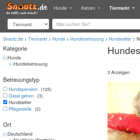
Hunde
Katzen
Tiermarkt
Snautz.de
Tiermarkt
Hunde
Hundebetreuung
Hundesitter
N
Hundesi
Kategorie
(-)
Hunde
(-)
Hundebetreuung
3 Anzeigen
Betreuungstyp
undefined
Hundepension
(125)
undefined
Gassi gehen
(3)
undefined
Hundesitter
undefined
Pflegestelle
(2)
Ort
(-)
Deutschland