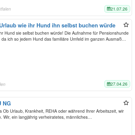
21.07.26
tfalen
rlaub wie ihr Hund ihn selbst buchen würde
bst buchen würde! Die Aufnahme für Pensionshunde
zt, da ich so jedem Hund das familiäre Umfeld im ganzen Ausmaß…
27.04.26
len
U NG
, wir
betreuen Ihr Hunde-Fell Kind gerne. Wir, ein langjährig verheiratetes, männliches…