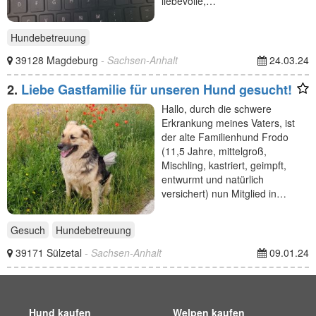
liebevolle,…
Hundebetreuung
39128 Magdeburg
- Sachsen-Anhalt
24.03.24
2.
Liebe Gastfamilie für unseren Hund gesucht!
Hallo, durch die schwere
Erkrankung meines Vaters, ist
der alte Familienhund Frodo
(11,5 Jahre, mittelgroß,
Mischling, kastriert, geimpft,
entwurmt und natürlich
versichert) nun Mitglied in…
Gesuch
Hundebetreuung
39171 Sülzetal
- Sachsen-Anhalt
09.01.24
Hund kaufen
Welpen kaufen