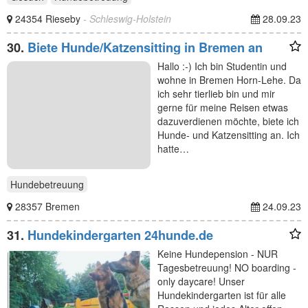
24354 Rieseby
- Schleswig-Holstein
28.09.23
30.
Biete Hunde/Katzensitting in Bremen an
Hallo :-) Ich bin Studentin und
wohne in Bremen Horn-Lehe. Da
ich sehr tierlieb bin und mir
gerne für meine Reisen etwas
dazuverdienen möchte, biete ich
Hunde- und Katzensitting an. Ich
hatte…
Hundebetreuung
28357 Bremen
24.09.23
31.
Hundekindergarten 24hunde.de
Keine Hundepension - NUR
Tagesbetreuung! NO boarding -
only daycare! Unser
Hundekindergarten ist für alle