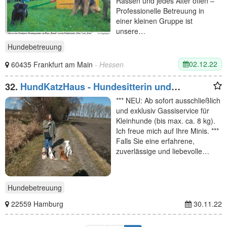
Rassen und jedes Alter offen –
Professionelle Betreuung in
einer kleinen Gruppe ist
unsere…
Hundebetreuung
02.12.22
60435 Frankfurt am Main
- Hessen
32.
HundKatzHaus - Hundesitterin und
Gassiservice für kleine Hunde
*** NEU: Ab sofort ausschließlich
und exklusiv Gassiservice für
Kleinhunde (bis max. ca. 8 kg).
Ich freue mich auf Ihre Minis. ***
Falls Sie eine erfahrene,
zuverlässige und liebevolle…
Hundebetreuung
22559 Hamburg
30.11.22