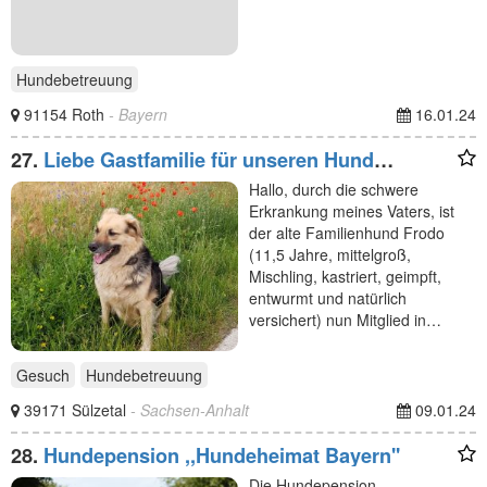
Hundebetreuung
91154 Roth
- Bayern
16.01.24
27.
Liebe Gastfamilie für unseren Hund
gesucht!
Hallo, durch die schwere
Erkrankung meines Vaters, ist
der alte Familienhund Frodo
(11,5 Jahre, mittelgroß,
Mischling, kastriert, geimpft,
entwurmt und natürlich
versichert) nun Mitglied in…
Gesuch
Hundebetreuung
39171 Sülzetal
- Sachsen-Anhalt
09.01.24
28.
Hundepension ,,Hundeheimat Bayern''
Die Hundepension