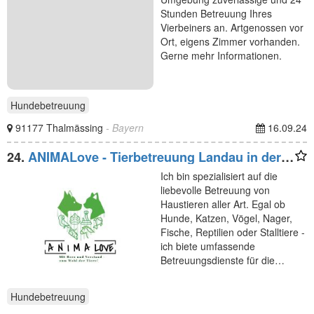
Stunden Betreuung Ihres
Vierbeiners an. Artgenossen vor
Ort, eigens Zimmer vorhanden.
Gerne mehr Informationen.
Hundebetreuung
91177 Thalmässing
- Bayern
16.09.24
24.
ANIMALove - Tierbetreuung Landau in der
Pfalz und Umgebung - Jennifer Ehrismann-
Ich bin spezialisiert auf die
Purper
liebevolle Betreuung von
Haustieren aller Art. Egal ob
Hunde, Katzen, Vögel, Nager,
Fische, Reptilien oder Stalltiere -
ich biete umfassende
Betreuungsdienste für die…
Hundebetreuung