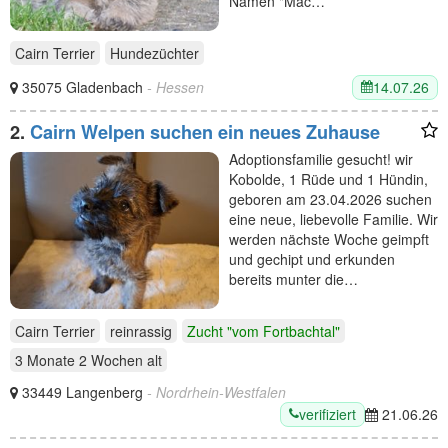
Namen "Mac…
Cairn Terrier
Hundezüchter
14.07.26
35075 Gladenbach
- Hessen
2.
Cairn Welpen suchen ein neues Zuhause
Adoptionsfamilie gesucht! wir
Kobolde, 1 Rüde und 1 Hündin,
geboren am 23.04.2026 suchen
eine neue, liebevolle Familie. Wir
werden nächste Woche geimpft
und gechipt und erkunden
bereits munter die…
Cairn Terrier
reinrassig
Zucht "vom Fortbachtal"
3 Monate 2 Wochen
alt
33449 Langenberg
- Nordrhein-Westfalen
verifiziert
21.06.26