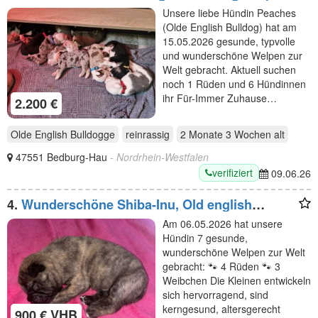
Unsere liebe Hündin Peaches
(Olde English Bulldog) hat am
15.05.2026 gesunde, typvolle
und wunderschöne Welpen zur
Welt gebracht. Aktuell suchen
noch 1 Rüden und 6 Hündinnen
ihr Für-Immer Zuhause…
2.200 €
Olde English Bulldogge
reinrassig
2 Monate 3 Wochen
alt
47551 Bedburg-Hau
- Nordrhein-Westfalen
verifiziert
09.06.26
4.
Wunderschöne Shiba-Inu, Old english
Bulldogs Mix Welpen suchen ein liebevolles
Am 06.05.2026 hat unsere
Zuhause
Hündin 7 gesunde,
wunderschöne Welpen zur Welt
gebracht: 🐾 4 Rüden 🐾 3
Weibchen Die Kleinen entwickeln
sich hervorragend, sind
kerngesund, altersgerecht
900 € VHB