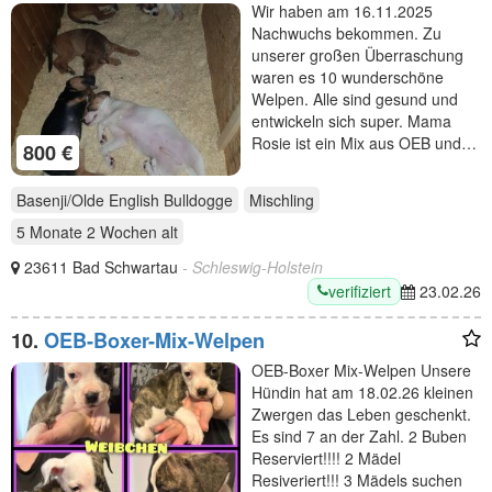
Mischling zu verkaufen
Wir haben am 16.11.2025
Nachwuchs bekommen. Zu
unserer großen Überraschung
waren es 10 wunderschöne
Welpen. Alle sind gesund und
entwickeln sich super. Mama
Rosie ist ein Mix aus OEB und…
800 €
Basenji/Olde English Bulldogge
Mischling
5 Monate 2 Wochen
alt
23611 Bad Schwartau
- Schleswig-Holstein
verifiziert
23.02.26
10.
OEB-Boxer-Mix-Welpen
OEB-Boxer Mix-Welpen Unsere
Hündin hat am 18.02.26 kleinen
Zwergen das Leben geschenkt.
Es sind 7 an der Zahl. 2 Buben
Reserviert!!!! 2 Mädel
Resiveriert!!! 3 Mädels suchen