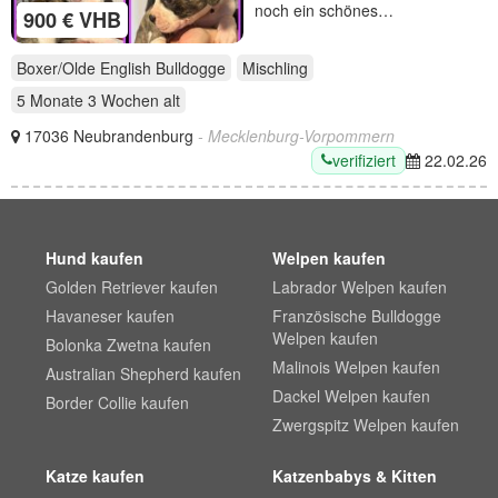
noch ein schönes…
900 € VHB
Boxer/Olde English Bulldogge
Mischling
5 Monate 3 Wochen
alt
17036 Neubrandenburg
- Mecklenburg-Vorpommern
verifiziert
22.02.26
Hund kaufen
Welpen kaufen
Golden Retriever kaufen
Labrador Welpen kaufen
Havaneser kaufen
Französische Bulldogge
Welpen kaufen
Bolonka Zwetna kaufen
Malinois Welpen kaufen
Australian Shepherd kaufen
Dackel Welpen kaufen
Border Collie kaufen
Zwergspitz Welpen kaufen
Katze kaufen
Katzenbabys & Kitten