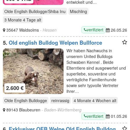
entwickelt und…
Olde English Bulldogge/Shiba Inu
Mischling
3 Monate 4 Tage
alt
verifiziert
35647 Waldsolms
- Hessen
26.05.26
5.
Old english Bulldog Welpen Bullforce
Wir haben Nachwuchs in
unserem United Bulldogs
Schwaben Kennel . Beide
Elterntiere sind ausgewertet und
superliebe, souveräne und
verträgliche Familienhunde
sowie sehr typvolle Vertreter
2.600 €
ihrer…
Olde English Bulldogge
reinrassig
4 Monate 4 Wochen
alt
89143 Blaubeuren
- Baden-Württemberg
verifiziert
01.05.26
6.
Exklusiver OEB Welpe Old English Bulldog