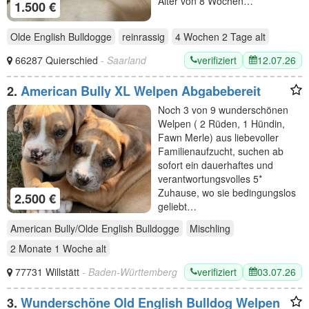
Alter von 8 Wochen…
1.500 €
Olde English Bulldogge
reinrassig
4 Wochen 2 Tage
alt
verifiziert
12.07.26
66287 Quierschied
- Saarland
2.
American Bully XL Welpen Abgabebereit
Noch 3 von 9 wunderschönen
Welpen ( 2 Rüden, 1 Hündin,
Fawn Merle) aus liebevoller
Familienaufzucht, suchen ab
sofort ein dauerhaftes und
verantwortungsvolles 5*
Zuhause, wo sie bedingungslos
2.500 €
geliebt…
American Bully/Olde English Bulldogge
Mischling
2 Monate 1 Woche
alt
verifiziert
03.07.26
77731 Willstätt
- Baden-Württemberg
3.
Wunderschöne Old English Bulldog Welpen