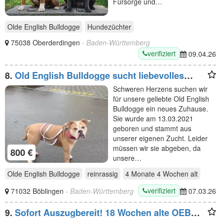
Fürsorge und…
Olde English Bulldogge
Hundezüchter
75038 Oberderdingen
- Baden-Württemberg
verifiziert
09.04.26
8.
Old English Bulldogge sucht liebevolles
neues Zuhause
Schweren Herzens suchen wir
für unsere geliebte Old English
Bulldogge ein neues Zuhause.
Sie wurde am 13.03.2021
geboren und stammt aus
unserer eigenen Zucht. Leider
müssen wir sie abgeben, da
800 €
unsere…
Olde English Bulldogge
reinrassig
4 Monate 4 Wochen
alt
verifiziert
71032 Böblingen
- Baden-Württemberg
07.03.26
9.
Sofort Auszugbereit! 18 Wochen alte OEB