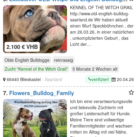
Bulldogge mit Ahnentafel
KENNEL OF THE WITCH GRAIL
http://www.old-english-bulldog-
saarland.de Wir haben aktuell
einen Wurf Speckböhnchen , der
am 26.03.26, in einer natürlichen
, unkomplizierten Geburt , das
Licht der…
2.100 € VHB
Olde English Bulldogge
reinrassig
Zucht "Kennel of the Witch Grail"
5 Monate 2 Wochen
alt
verifiziert
66440 Blieskastel
- Saarland
20.04.26
7.
Flowers_Bulldog_Family
Ich bin eine verantwortungsvolle
und liebevolle Züchterin mit
großer Leidenschaft für Hunde.
Meine Tiere sind vollwertige
Familienmitglieder und wachsen
mitten im Alltag mit viel Nähe,