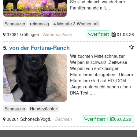
Sie sind einfach wunderbare
Familienhunde mit…
Schnauzer
reinrassig
4 Monate 3 Wochen
alt
verifiziert
37081 Göttingen
- Niedersachsen
01.03.26
5.
von der Fortuna-Ranch
Wir züchten Mittelschnauzer
Welpen in schwarz .Zeitweise
Welpen von erstklassigen
Elterntieren abzugeben . Unsere
Elterntiere sind auf HD ;DCM
,Augen untersucht haben einen
DNA Test ,…
Schnauzer
Hundezüchter
verifiziert
06.02.26
08261 Schöneck/Vogtl.
- Sachsen