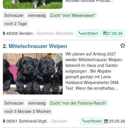
Hundes höchste Priorität…
Schnauzer
reinrassig
Zucht "vom Wesenswart"
noch
2 Tage
verifiziert
27.06.26
48308 Senden
- Nordrhein-Westfalen
2.
Mittelschnauzer Welpen
Wir planen auf Anfang 2027
wieder Mittelschnauzer Welpen.
liebevoll im Haus und Garten
aufgezogen . Bei Abgabe
geimpft gechipt mit Leine
Halsband Welpenstarter DNA
Test. Wenn Sie ernsthaftes…
Schnauzer
reinrassig
Zucht "von der Fortuna-Ranch"
noch
5 Monate 3 Wochen
verifiziert
08261 Schöneck/Vogtl.
- Sachsen
25.05.26