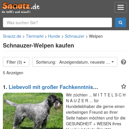
Snautz.de
Tiermarkt
Hunde
Schnauzer
Welpen
Schnauzer-Welpen kaufen
Filter (3)
Anzeigendatum, neueste oben
5 Anzeigen
1.
Liebevoll mit großer Fachkenntnis
aufgezogene Schnauzerwelpen
Wir züchten ... M I T T E L S C H
N A U Z E R ... für
Hundeliebhaber die gerne einen
vierbeinigen Freund an ihrer
Seite haben möchten und für die
GESUNDHEIT + WESEN ihres