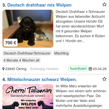
3.
Deutsch drahthaar mix Welpen
Deutsch Drahthaar x Schnauzer
Welpen aus liebevoller Aufzucht
abzugeben Unsere Hündin Elli
hat einen wunderschönen Wurf
mit 9 gesunden Welpen
bekommen. Es suchen 8 Rüden
und 1 Hündin ein…
700 €
Deutsch-Drahthaar/Schnauzer
Mischling
4 Monate 4 Wochen
alt
verifiziert
23845 Oering
- Schleswig-Holstein
03.04.26
4.
Mittelschnauzer schwarz Welpen.
Im Mitte März erwarten wir
Welpen von einem sehr schönen
und rassetypischen Paar. Die
Mutter und der Vater sind
mehrfache Ausstellungssieger.