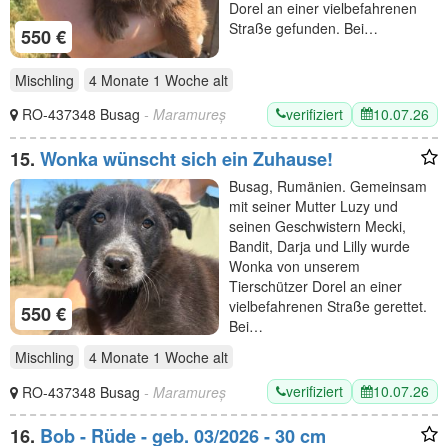
Dorel an einer vielbefahrenen
Straße gefunden. Bei…
550 €
Mischling
4 Monate 1 Woche
alt
verifiziert
10.07.26
RO-437348 Busag
- Maramureș
15.
Wonka wünscht sich ein Zuhause!
Busag, Rumänien. Gemeinsam
mit seiner Mutter Luzy und
seinen Geschwistern Mecki,
Bandit, Darja und Lilly wurde
Wonka von unserem
Tierschützer Dorel an einer
vielbefahrenen Straße gerettet.
550 €
Bei…
Mischling
4 Monate 1 Woche
alt
verifiziert
10.07.26
RO-437348 Busag
- Maramureș
16.
Bob - Rüde - geb. 03/2026 - 30 cm