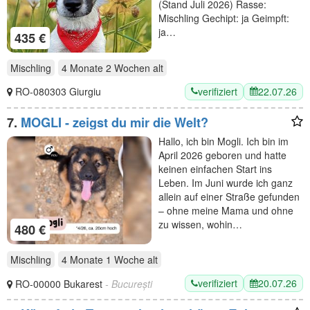
(Stand Juli 2026) Rasse:
Mischling Gechipt: ja Geimpft:
ja…
435 €
Mischling
4 Monate 2 Wochen
alt
verifiziert
22.07.26
RO-080303 Giurgiu
7.
MOGLI - zeigst du mir die Welt?
Hallo, ich bin Mogli. Ich bin im
April 2026 geboren und hatte
keinen einfachen Start ins
Leben. Im Juni wurde ich ganz
allein auf einer Straße gefunden
– ohne meine Mama und ohne
zu wissen, wohin…
480 €
Mischling
4 Monate 1 Woche
alt
verifiziert
20.07.26
RO-00000 Bukarest
- București