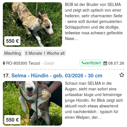
BOB ist der Bruder von SELMA
und zeigt sich optisch von einer
helleren, sehr charmanten Seite
- seine süß dunkel gemusterten
Schlappohren und die drollige,
teilweise rosa-schwarz gefleckte
Nase…
550 €
Mischling
5 Monate 1 Woche
alt
verifiziert
RO-805300 Tecuci
- Galați
08.07.26
17.
Selma - Hündin - geb. 03/2026 - 30 cm
Schaut man SELMA in die
Augen, sieht man sofort eine
unfassbar kluge und feinsinnige
junge Hündin. Ihr Blick zeigt sich
aktuell noch etwas abwartend
und nachdenklich - typisch für
einen Welpen, der…
550 €