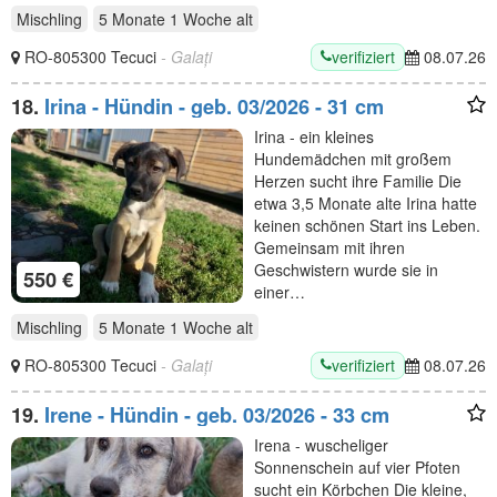
Mischling
5 Monate 1 Woche
alt
verifiziert
RO-805300 Tecuci
- Galați
08.07.26
18.
Irina - Hündin - geb. 03/2026 - 31 cm
Irina - ein kleines
Hundemädchen mit großem
Herzen sucht ihre Familie Die
etwa 3,5 Monate alte Irina hatte
keinen schönen Start ins Leben.
Gemeinsam mit ihren
Geschwistern wurde sie in
550 €
einer…
Mischling
5 Monate 1 Woche
alt
verifiziert
RO-805300 Tecuci
- Galați
08.07.26
19.
Irene - Hündin - geb. 03/2026 - 33 cm
Irena - wuscheliger
Sonnenschein auf vier Pfoten
sucht ein Körbchen Die kleine,