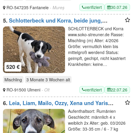
verifiziert
30.07.26
RO-547235 Fantanele
- Mureș
5.
Schlotterbeck und Korra, beide jung,
freundlich, warten auf ihre Menschen
SCHLOTTERBECK und Korra
www.soko-streuner.de Rasse:
Mischling (m) Alter: 4/2026
Größe: vermutlich klein bis
mittelgroß werdend Status:
geimpft, gechipt, nicht kastriert
Krankheiten: keine…
520 €
Mischling
3 Monate 3 Wochen
alt
verifiziert
22.07.26
RO-91500 Ulmeni
- Olt
6.
Leia, Liam, Mailo, Ozzy, Xena und Yaris
verspielt und lieb
Aufenthaltsort: Rumänien
Geschlecht: männlich 4 x
weiblich 2x Alter: geb. 03/2026
Größe: 33-35 cm / 6 - 7 kg