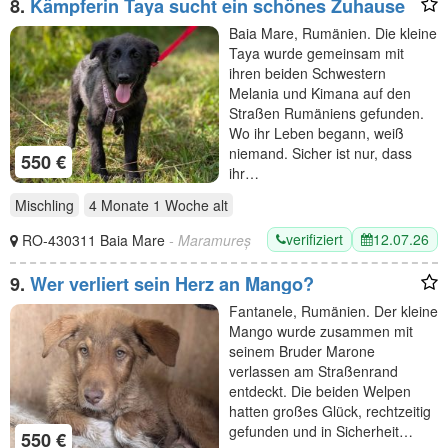
8.
Kämpferin Taya sucht ein schönes Zuhause
Baia Mare, Rumänien. Die kleine
Taya wurde gemeinsam mit
ihren beiden Schwestern
Melania und Kimana auf den
Straßen Rumäniens gefunden.
Wo ihr Leben begann, weiß
niemand. Sicher ist nur, dass
550 €
ihr…
Mischling
4 Monate 1 Woche
alt
verifiziert
12.07.26
RO-430311 Baia Mare
- Maramureș
9.
Wer verliert sein Herz an Mango?
Fantanele, Rumänien. Der kleine
Mango wurde zusammen mit
seinem Bruder Marone
verlassen am Straßenrand
entdeckt. Die beiden Welpen
hatten großes Glück, rechtzeitig
gefunden und in Sicherheit…
550 €