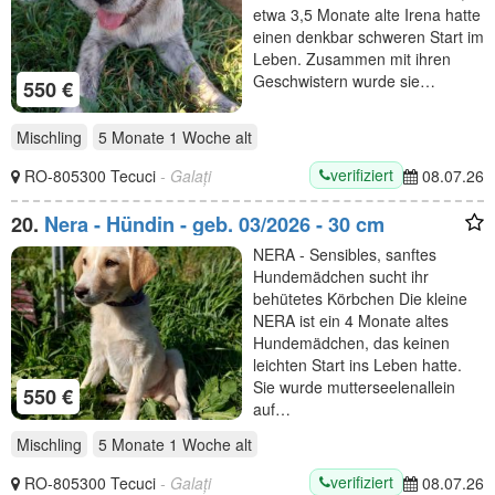
etwa 3,5 Monate alte Irena hatte
einen denkbar schweren Start im
Leben. Zusammen mit ihren
Geschwistern wurde sie…
550 €
Mischling
5 Monate 1 Woche
alt
verifiziert
RO-805300 Tecuci
- Galați
08.07.26
20.
Nera - Hündin - geb. 03/2026 - 30 cm
NERA - Sensibles, sanftes
Hundemädchen sucht ihr
behütetes Körbchen Die kleine
NERA ist ein 4 Monate altes
Hundemädchen, das keinen
leichten Start ins Leben hatte.
Sie wurde mutterseelenallein
550 €
auf…
Mischling
5 Monate 1 Woche
alt
verifiziert
RO-805300 Tecuci
- Galați
08.07.26