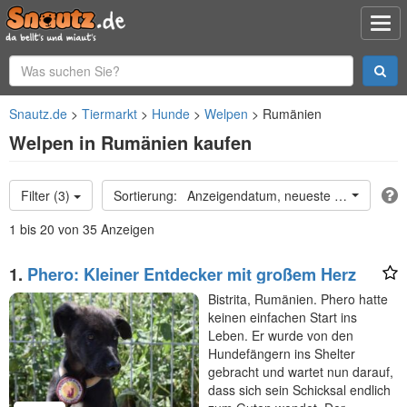
Snautz.de
Tiermarkt
Hunde
Welpen
Rumänien
Welpen in Rumänien kaufen
Filter (3)
Anzeigendatum, neueste oben
1 bis 20 von 35 Anzeigen
1.
Phero: Kleiner Entdecker mit großem Herz
Bistrita, Rumänien. Phero hatte
keinen einfachen Start ins
Leben. Er wurde von den
Hundefängern ins Shelter
gebracht und wartet nun darauf,
dass sich sein Schicksal endlich