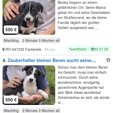
Bexley begann an einem
gefährlichen Ort: Seine Mama
gebar ihn und seine Geschwister
am Straßenrand, wo die kleine
Familie täglich der großen
Gefahr ausgesetzt war,…
550 €
Mischling
2 Monate 3 Wochen
alt
verifiziert
30.07.26
RO-547235 Fantanele
- Mureș
4.
Zauberhafter kleiner Beren sucht seine
Menschen
Schaut man dem kleinen Beren
ins Gesicht, muss man einfach
schmunzeln. Durch seine
wunderschöne, einzigartig
gezeichnete Augenpartie hat
sein Blick etwas wunderbar
Schelmisches an sich, als würde
550 €
er…
Mischling
2 Monate 3 Wochen
alt