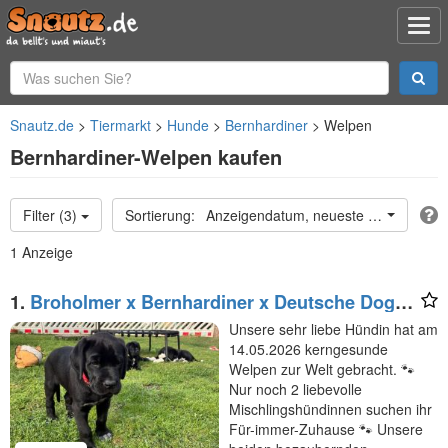
Snautz.de
Tiermarkt
Hunde
Bernhardiner
Welpen
Bernhardiner-Welpen kaufen
Filter (3)
Anzeigendatum, neueste oben
1 Anzeige
1.
Broholmer x Bernhardiner x Deutsche Dogge
🐾 Nur noch 2 wundervolle Hündinnen
Unsere sehr liebe Hündin hat am
14.05.2026 kerngesunde
Welpen zur Welt gebracht. 🐾
Nur noch 2 liebevolle
Mischlingshündinnen suchen ihr
Für-immer-Zuhause 🐾 Unsere