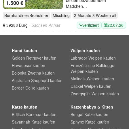
beiden bezaubernden
1.500 €
Mädchen…
Bernhardiner/Broholmer
Mischling
2 Monate 3 Wochen
alt
verifiziert
22.07.26
39288 Burg
- Sachsen-Anhalt
Hund kaufen
Welpen kaufen
Golden Retriever kaufen
Labrador Welpen kaufen
Havaneser kaufen
Französische Bulldogge
Welpen kaufen
Bolonka Zwetna kaufen
Malinois Welpen kaufen
Australian Shepherd kaufen
Dackel Welpen kaufen
Border Collie kaufen
Zwergspitz Welpen kaufen
Katze kaufen
Katzenbabys & Kitten
Britisch Kurzhaar kaufen
Bengal Katze kaufen
Savannah Katze kaufen
Sphynx Katze kaufen