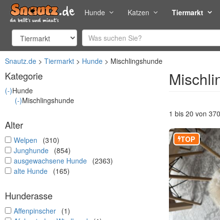
Hunde
Katzen
Tiermarkt
Snautz.de
Tiermarkt
Hunde
Mischlingshunde
Mischli
Kategorie
(-)
Hunde
(-)
Mischlingshunde
1 bis 20 von 37
Alter
TOP
undefined
Welpen
(310)
undefined
Junghunde
(854)
undefined
ausgewachsene Hunde
(2363)
undefined
alte Hunde
(165)
Hunderasse
undefined
Affenpinscher
(1)