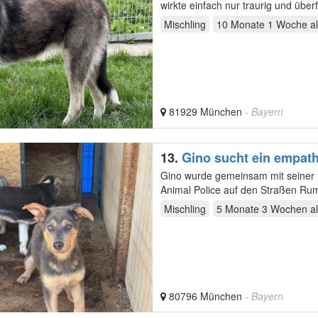
wirkte einfach nur traurig und üb
vermutlich…
Mischling
10 Monate 1 Woche
al
81929 München
- Bayern
13.
Gino sucht ein empat
Gino wurde gemeinsam mit seiner 
Animal Police auf den Straßen Rumäniens aufgegriffen. Der k
wird…
Mischling
5 Monate 3 Wochen
al
80796 München
- Bayern