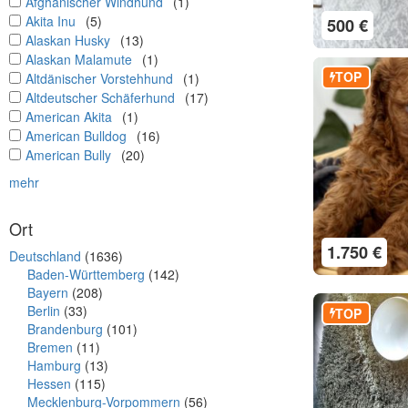
undefined
Afghanischer Windhund
(1)
undefined
Akita Inu
(5)
500 €
undefined
Alaskan Husky
(13)
undefined
Alaskan Malamute
(1)
TOP
undefined
Altdänischer Vorstehhund
(1)
undefined
Altdeutscher Schäferhund
(17)
undefined
American Akita
(1)
undefined
American Bulldog
(16)
undefined
American Bully
(20)
mehr
Ort
1.750 €
Deutschland
(1636)
Baden-Württemberg
(142)
Bayern
(208)
Berlin
(33)
TOP
Brandenburg
(101)
Bremen
(11)
Hamburg
(13)
Hessen
(115)
Mecklenburg-Vorpommern
(56)