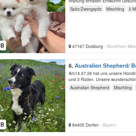
Impfung erhalten Entwurmt Gesund, 
Spitz/Zwergspitz
Mischling
2 M
HB
47167 Duisburg
- Nordrhein-Wes
6.
Australien Shepherd/ B
Am14.07.26 hat uns unsere Hündin
und 3 Rüden. Unsere wu
Australian Shepherd
Mischling
HB
84405 Dorfen
- Bayern