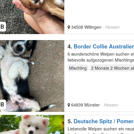
HB
34508 Willingen
- Hessen
4.
Border Collie Australi
6 wunderschöne Welpen suchen ein liebevolle
liebevolle aufgezogenen Mischlings
Zuhause…
Mischling
2 Monate 2 Wochen
al
HB
64839 Münster
- Hessen
5.
Deutsche Spitz / Pomer
Woche alt
Liebevolle Welpen suchen ein neues Zuhause. 10 Wochen alt 1 Rüde und 1 Hündin Gechippt Erste