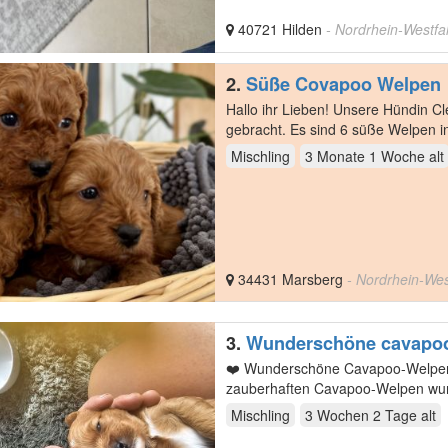
40721 Hilden
- Nordrhein-Westfa
2.
Süße Covapoo Welpen
Hallo ihr Lieben! Unsere Hündin Cleo hat am 1.05.2026 gesunde, bezauberten Welpen zur Welt
gebracht. Es sind 6 süße Welpen in der Farbe Apricot- Mahagoni Rot Davon sind 4 Hündinnen und
2…
Mischling
3 Monate 1 Woche
alt
34431 Marsberg
- Nordrhein-Wes
3.
Wunderschöne cavapo
❤️ Wunderschöne Cavapoo-Welpen suc
zauberhaften Cavapoo-Welpen wurd
Familie…
Mischling
3 Wochen 2 Tage
alt