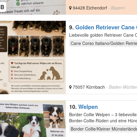
HB
94428 Eichendorf
- Bayern
9.
Golden Retriever Cane
Cane Corso Italiano/Golden Retri
75057 Kürnbach
- Baden-Württ
10.
Welpen
Border Collie Welpen – 3 liebevolle Rüde
Border-Collie-Rüden und eine Hündin suchen ab der 10-12. Lebenswoche ein liebevolles Zuhause, in
dem…
Border Collie/Kleiner Münsterländ