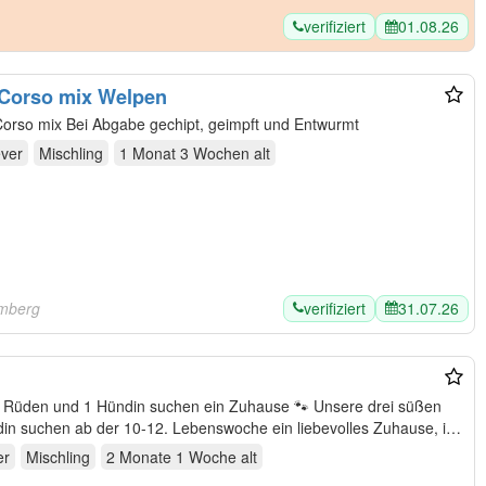
verifiziert
01.08.26
 Corso mix Welpen
Liebevolle golden Retriever Cane Corso mix Bei Abgabe gechipt, geimpft und Entwurmt
ever
Mischling
1 Monat 3 Wochen
alt
verifiziert
31.07.26
emberg
n und 1 Hündin suchen ein Zuhause 🐾 Unsere drei süßen
er
Mischling
2 Monate 1 Woche
alt