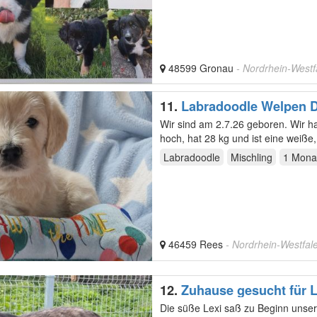
48599 Gronau
- Nordrhein-Westf
11.
Labradoodle Welpen D
erfahrene liebevolle Fami
Wir sind am 2.7.26 geboren. Wir 
hoch, hat 28 kg und ist eine weiße
Labradoodle
Mischling
1 Mona
46459 Rees
- Nordrhein-Westfal
12.
Zuhause gesucht für L
Die süße Lexi saß zu Beginn unser