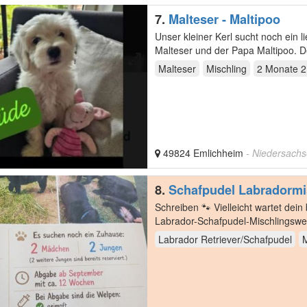
7.
Malteser - Maltipoo
Unser kleiner Kerl sucht noch ein liebevolles Zuhause. Er ist 
Malteser und der Papa Maltipoo. D
und…
Malteser
Mischling
2 Monate 
49824 Emlichheim
- Niedersach
8.
Schafpudel Labradormi
Schreiben 🐾 Vielleicht wartet de
Labrador-Schafpudel-Mischlingswe
schenken,…
Labrador Retriever/Schafpudel
M