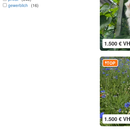
undefined
gewerblich
(16)
1.500 € V
TOP
1.500 € V