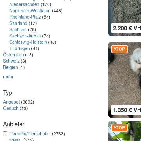
Niedersachsen
(176)
Nordrhein-Westfalen
(446)
Rheinland-Pfalz
(84)
Saarland
(17)
2.200 € V
Sachsen
(79)
Sachsen-Anhalt
(74)
Schleswig-Holstein
(40)
Thüringen
(41)
TOP
Österreich
(18)
Schweiz
(3)
Belgien
(1)
mehr
Typ
Angebot
(3692)
Gesuch
(13)
1.350 € V
Anbieter
TOP
undefined
Tierheim/Tierschutz
(2733)
undefined
privat
(545)