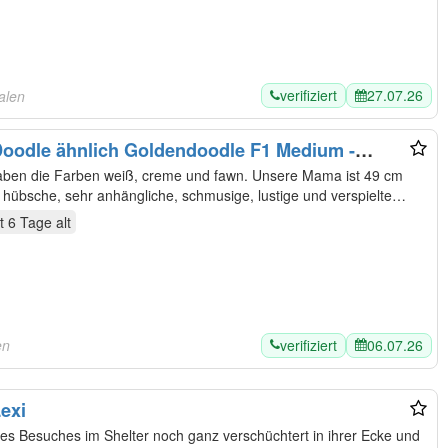
verifiziert
27.07.26
alen
oodle ähnlich Goldendoodle F1 Medium -
lienaufzucht
haben die Farben weiß, creme und fawn. Unsere Mama ist 49 cm
, hübsche, sehr anhängliche, schmusige, lustige und verspielte…
t 6 Tage
alt
verifiziert
06.07.26
en
exi
es Besuches im Shelter noch ganz verschüchtert in ihrer Ecke und