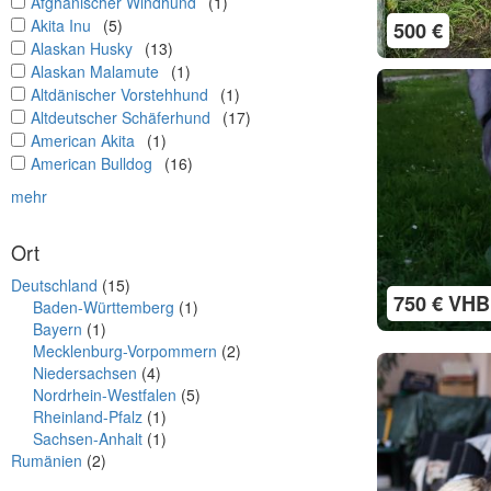
undefined
Afghanischer Windhund
(1)
undefined
Akita Inu
(5)
500 €
undefined
Alaskan Husky
(13)
undefined
Alaskan Malamute
(1)
undefined
Altdänischer Vorstehhund
(1)
undefined
Altdeutscher Schäferhund
(17)
undefined
American Akita
(1)
undefined
American Bulldog
(16)
mehr
Ort
Deutschland
(15)
750 € VHB
Baden-Württemberg
(1)
Bayern
(1)
Mecklenburg-Vorpommern
(2)
Niedersachsen
(4)
Nordrhein-Westfalen
(5)
Rheinland-Pfalz
(1)
Sachsen-Anhalt
(1)
Rumänien
(2)