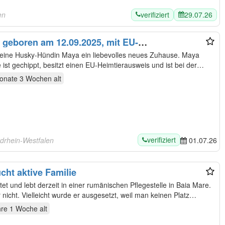
verifiziert
29.07.26
en
 geboren am 12.09.2025, mit EU-
ne Husky-Hündin Maya ein liebevolles neues Zuhause. Maya
st gechippt, besitzt einen EU-Heimtierausweis und ist bei der
onate 3 Wochen
alt
verifiziert
rdrhein-Westfalen
01.07.26
cht aktive Familie
et und lebt derzeit in einer rumänischen Pflegestelle in Baia Mare.
icht. Vielleicht wurde er ausgesetzt, weil man keinen Platz…
hre 1 Woche
alt