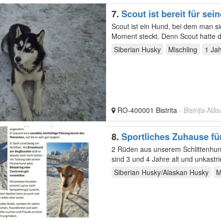
7.
Scout ist bereit für sei
Scout ist ein Hund, bei dem man si
Moment steckt. Denn Scout hatte d
einem…
Siberian Husky
Mischling
1 Ja
RO-400001 Bistrita
- Bistrița-Nă
8.
Sportliches Zuhause fü
2 Rüden aus unserem Schlittenhund
Siberian Husky/Alaskan Husky
M