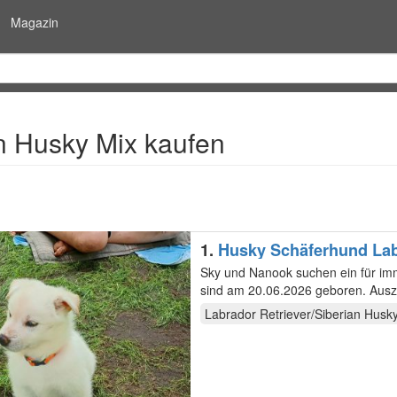
Magazin
n Husky Mix kaufen
1.
Husky Schäferhund Lab
Sky und Nanook suchen ein für immer Zuhause. Beide sind zwei von 4 We
sind am 20.06.2026 geboren. Ausz
Labrador Retriever/Siberian Husk