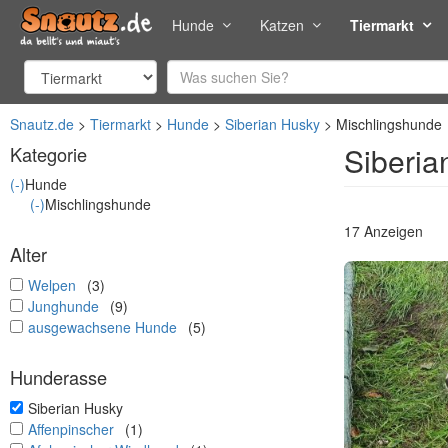
Hunde
Katzen
Tiermarkt
Snautz.de
Tiermarkt
Hunde
Siberian Husky
Mischlingshunde
Siberia
Kategorie
(-)
Hunde
(-)
Mischlingshunde
17 Anzeigen
Alter
undefined
Welpen
(3)
undefined
Junghunde
(9)
undefined
ausgewachsene Hunde
(5)
Hunderasse
undefined
Siberian Husky
undefined
Affenpinscher
(1)