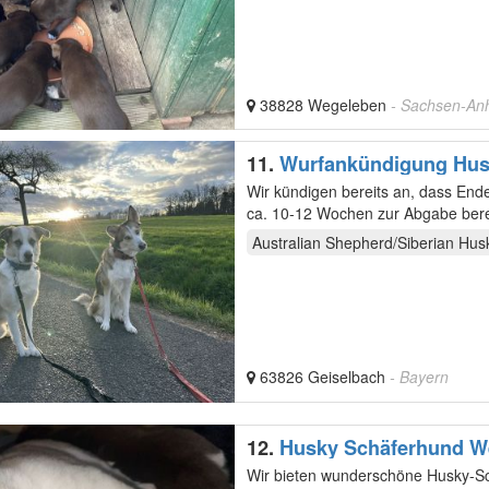
38828 Wegeleben
- Sachsen-Anh
11.
Wurfankündigung Hus
Wir kündigen bereits an, dass E
Australian Shepherd/Siberian Hus
63826 Geiselbach
- Bayern
12.
Husky Schäferhund W
Wir bieten wunderschöne Husky-S