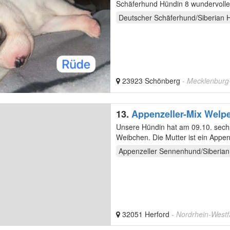
Schäferhund Hündin 8 wundervolle
sind gesund zur Welt…
Deutscher Schäferhund/Siberian 
23923 Schönberg
- Mecklenbur
13.
Appenzeller-Mix Welp
Unsere Hündin hat am 09.10. sech
Weibchen. Die Mutter ist ein Appenzeller-Husky Mix. Sie ist eine ruhige und ausgeglichene
Familienhündin.…
Appenzeller Sennenhund/Siberian
32051 Herford
- Nordrhein-Westf