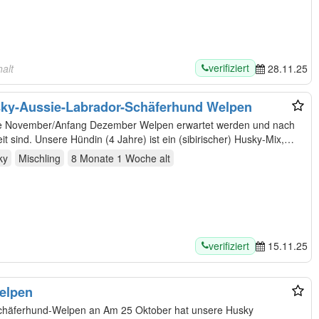
verifiziert
alt
28.11.25
ky-Aussie-Labrador-Schäferhund Welpen
nde November/Anfang Dezember Welpen erwartet werden und nach
ca. 10-12 Wochen zur Abgabe bereit sind. Unsere Hündin (4 Jahre) ist ein (sibirischer) Husky-Mix,…
ky
Mischling
8 Monate 1 Woche
alt
verifiziert
15.11.25
elpen
chäferhund-Welpen an Am 25 Oktober hat unsere Husky