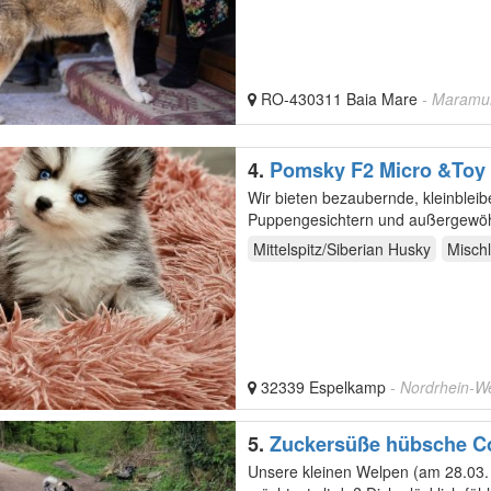
RO-430311 Baia Mare
- Maramu
4.
Pomsky F2 Micro &Toy
Minihusky)
Wir bieten bezaubernde, kleinblei
Puppengesichtern und außergewöhn
Muster.…
Mittelspitz/Siberian Husky
Mischl
32339 Espelkamp
- Nordrhein-W
5.
Zuckersüße hübsche Co
Unsere kleinen Welpen (am 28.03.