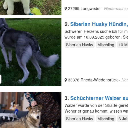
27299 Langwedel
- Niedersachs
2.
Siberian Husky Hündin,
Heimtierausweis
Schweren Herzens suche ich für mei
wurde am 16.09.2025 geboren. Sie i
Gemeinde…
Siberian Husky
Mischling
10 M
33378 Rheda-Wiedenbrück
- No
3.
Schüchterner Walzer su
Walzer wurde von der Straße gerett
Woher er genau kommt, wissen wir n
Siberian Husky
Mischling
6 Ja