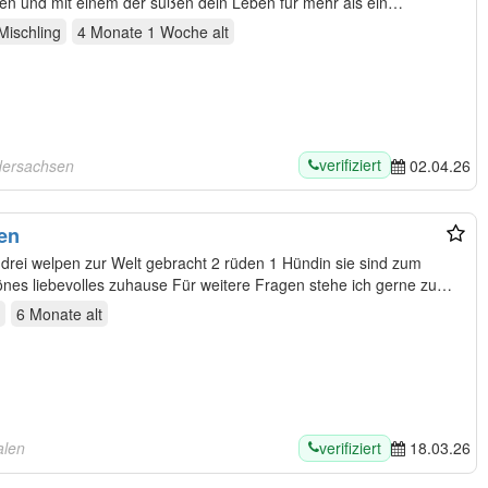
hlen und mit einem der süßen dein Leben für mehr als ein
Mischling
4 Monate 1 Woche
alt
verifiziert
dersachsen
02.04.26
en
rei welpen zur Welt gebracht 2 rüden 1 Hündin sie sind zum
12.04.2026 breit für ein neues schönes liebevolles zuhause Für weitere Fragen stehe ich gerne zu…
6 Monate
alt
verifiziert
alen
18.03.26