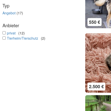
Typ
Angebot
(17)
550 €
Anbieter
undefined
privat
(12)
undefined
Tierheim/Tierschutz
(2)
2.500 €