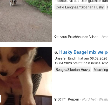
möchtest vlt du? Dich glücklich fü
Jahrzehnt…
Collie Langhaar/Siberian Husky
27305 Bruchhausen-Vilsen
- Nie
6.
Husky Beagel mix welp
Unsere Hündin hat am 08.02.2026 d
Beagle/Siberian Husky
Mischling
50171 Kerpen
- Nordrhein-Westf