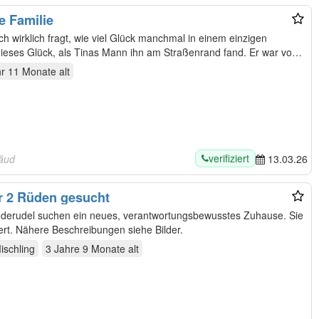
ne Familie
ch wirklich fragt, wie viel Glück manchmal in einem einzigen
ieses Glück, als Tinas Mann ihn am Straßenrand fand. Er war von
hr 11 Monate
alt
verifiziert
săud
13.03.26
r 2 Rüden gesucht
erudel suchen ein neues, verantwortungsbewusstes Zuhause. Sie
sind 3 und 4 Jahre alt und unkastriert. Nähere Beschreibungen siehe Bilder.
ischling
3 Jahre 9 Monate
alt