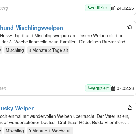
verifiziert
berg
24.02.26
gdhund Mischlingswelpen
gdhund Mischlingswelpen an. Unsere Welpen sind am
 liebevolle neue Familien. Die kleinen Racker sind:
y
Mischling
8 Monate 2 Tage
alt
verifiziert
sen
07.02.26
Husky Welpen
ch einmal mit wundervollen Welpen überrascht. Der Vater ist ein,
ender wunderschöner Deutsch Drahthaar Rüde. Beide Elterntiere
y
Mischling
9 Monate 1 Woche
alt