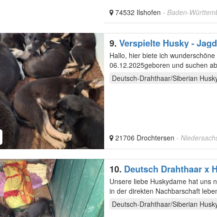
74532 Ilshofen
- Baden-Württem
9.
Verspielte Husky - Ja
Hallo, hier biete ich wunderschöne Husky-Ja
06.12.2025geboren und suchen ab der 8. Woche
•…
Deutsch-Drahthaar/Siberian Husk
21706 Drochtersen
- Niedersach
10.
Deutsch Drahthaar x 
Unsere liebe Huskydame hat uns no
in der direkten Nachbarschaft leb
sind…
Deutsch-Drahthaar/Siberian Husk