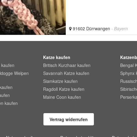
91602 Dürrwangen
- Bayern
Katze kaufen
Katzenb
 kaufen
Britisch Kurzhaar kaufen
Bengal 
lldogge Welpen
Savannah Katze kaufen
Sphynx 
Siamkatze kaufen
Russisch
kaufen
Ragdoll Katze kaufen
Sibirisc
aufen
Maine Coon kaufen
Perserka
en kaufen
Vertrag widerrufen