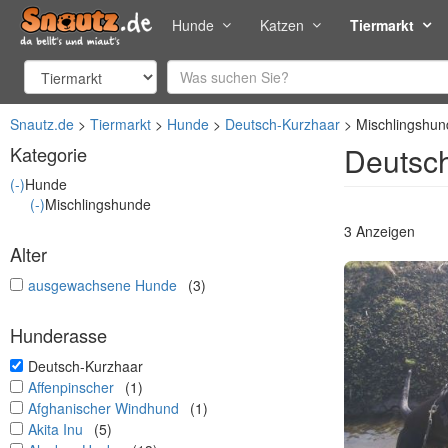
Hunde
Katzen
Tiermarkt
Snautz.de
Tiermarkt
Hunde
Deutsch-Kurzhaar
Mischlingshun
Deutsch
Kategorie
(-)
Hunde
(-)
Mischlingshunde
3 Anzeigen
Alter
undefined
ausgewachsene Hunde
(3)
Hunderasse
undefined
Deutsch-Kurzhaar
undefined
Affenpinscher
(1)
undefined
Afghanischer Windhund
(1)
undefined
Akita Inu
(5)