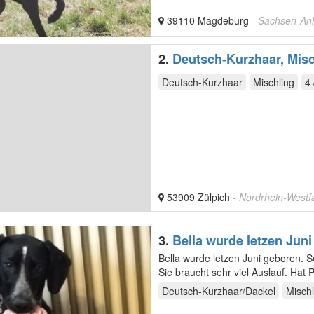
39110 Magdeburg
- Sachsen-Anh
2.
Deutsch-Kurzhaar, Mis
Deutsch-Kurzhaar
Mischling
4
53909 Zülpich
- Nordrhein-Westf
3.
Bella wurde letzen Juni
Bella wurde letzen Juni geboren. Seit August ist sie bei un
Deutsch-Kurzhaar/Dackel
Mischl