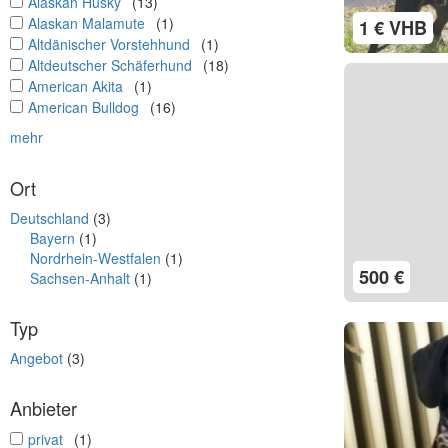
undefined
Alaskan Husky
(13)
undefined
Alaskan Malamute
(1)
1 € VHB
undefined
Altdänischer Vorstehhund
(1)
undefined
Altdeutscher Schäferhund
(18)
undefined
American Akita
(1)
undefined
American Bulldog
(16)
mehr
Ort
Deutschland
(3)
Bayern
(1)
Nordrhein-Westfalen
(1)
500 €
Sachsen-Anhalt
(1)
Typ
Angebot
(3)
Anbieter
undefined
privat
(1)