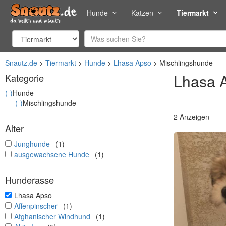
Hunde
Katzen
Tiermarkt
Snautz.de
Tiermarkt
Hunde
Lhasa Apso
Mischlingshunde
Lhasa 
Kategorie
(-)
Hunde
(-)
Mischlingshunde
2 Anzeigen
Alter
undefined
Junghunde
(1)
undefined
ausgewachsene Hunde
(1)
Hunderasse
undefined
Lhasa Apso
undefined
Affenpinscher
(1)
undefined
Afghanischer Windhund
(1)