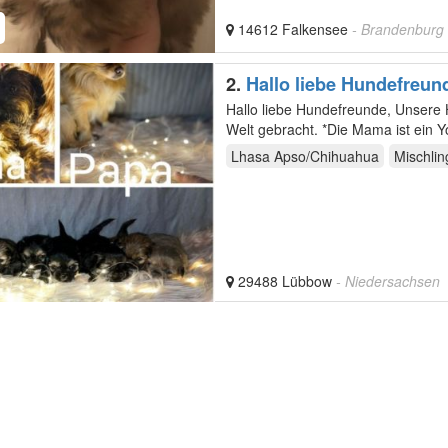
14612 Falkensee
- Brandenburg
2.
Hallo liebe Hundefreun
Hallo liebe Hundefreunde, Unsere Hündin Akyra hat am 09.12.2021. 7 wundervolle Welpen auf die
Lhasa Apso/Chihuahua
Mischlin
29488 Lübbow
- Niedersachsen