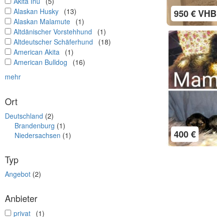
undefined
Akita Inu
(5)
undefined
Alaskan Husky
(13)
950 € VHB
undefined
Alaskan Malamute
(1)
undefined
Altdänischer Vorstehhund
(1)
undefined
Altdeutscher Schäferhund
(18)
undefined
American Akita
(1)
undefined
American Bulldog
(16)
mehr
Ort
Deutschland
(2)
Brandenburg
(1)
400 €
Niedersachsen
(1)
Typ
Angebot
(2)
Anbieter
undefined
privat
(1)