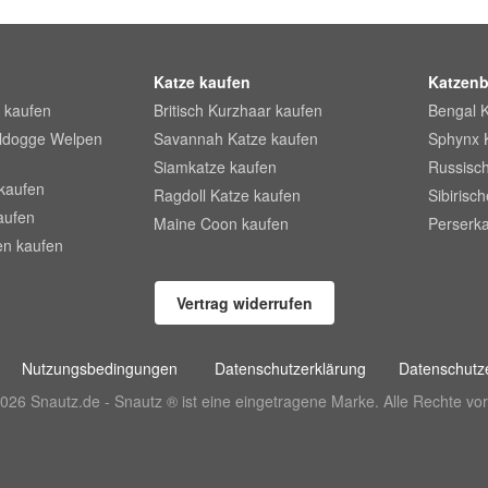
Katze kaufen
Katzenb
 kaufen
Britisch Kurzhaar kaufen
Bengal 
lldogge Welpen
Savannah Katze kaufen
Sphynx 
Siamkatze kaufen
Russisch
kaufen
Ragdoll Katze kaufen
Sibirisc
aufen
Maine Coon kaufen
Perserka
en kaufen
Vertrag widerrufen
Nutzungsbedingungen
Datenschutzerklärung
Datenschutze
026 Snautz.de - Snautz ® ist eine eingetragene Marke. Alle Rechte vor