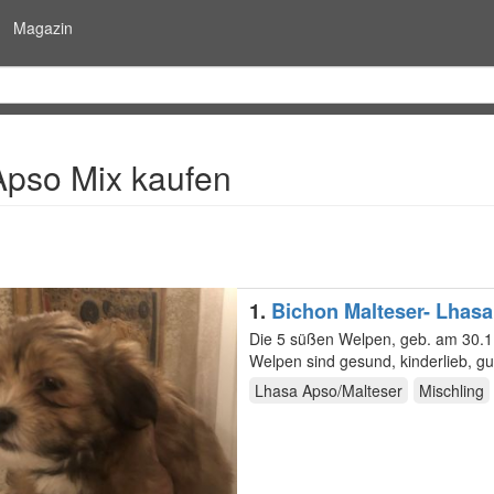
Magazin
Apso Mix kaufen
1.
Bichon Malteser- Lhas
Die 5 süßen Welpen, geb. am 30.11
Welpen sind gesund, kinderlieb, gu
Die…
Lhasa Apso/Malteser
Mischling