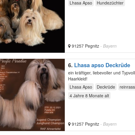
Lhasa Apso
Hundezüchter
91257 Pegnitz
- Bayern
6.
Lhasa apso Deckrüde
ein kräftiger, liebevoller und Typvoller Vertreter seiner Rasse mit überdurchschnittlich dichtem
Haarkleid!
Lhasa Apso
Deckrüde
reinrass
4 Jahre 8 Monate
alt
91257 Pegnitz
- Bayern