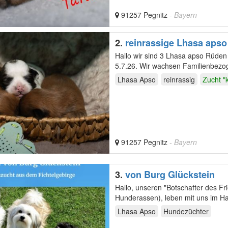
91257 Pegnitz
- Bayern
2.
reinrassige Lhasa aps
Hallo wir sind 3 Lhasa apso Rüde
5.7.26. Wir wachsen Familienbezoge
…
Lhasa Apso
reinrassig
Zucht "
91257 Pegnitz
- Bayern
3.
von Burg Glückstein
Hallo, unseren "Botschafter des Fr
Hunderassen), leben mit uns im Ha
Familie…
Lhasa Apso
Hundezüchter