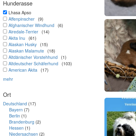
Hunderasse
undefined
Lhasa Apso
undefined
Affenpinscher
(9)
undefined
Afghanischer Windhund
(6)
undefined
Airedale-Terrier
(14)
undefined
Akita Inu
(61)
undefined
Alaskan Husky
(15)
undefined
Alaskan Malamute
(18)
undefined
Altdänischer Vorstehhund
(1)
undefined
Altdeutscher Schäferhund
(103)
undefined
American Akita
(17)
mehr
Ort
Deutschland
(17)
Bayern
(7)
Berlin
(1)
Brandenburg
(2)
Hessen
(1)
Niedersachsen
(2)