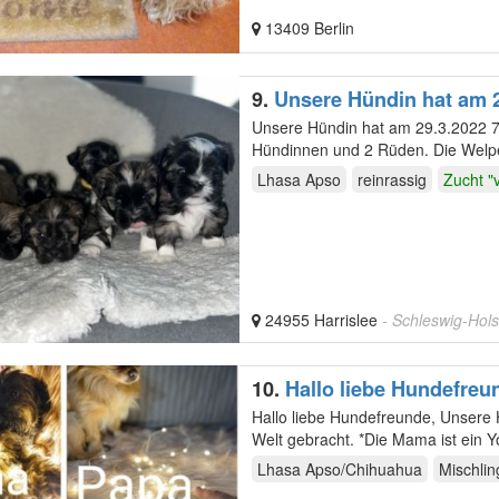
13409 Berlin
9.
Unsere Hündin hat am 
Unsere Hündin hat am 29.3.2022 7
Hündinnen und 2 Rüden. Die Welpen wachsen selbstverständlich bei der Mutter, bei uns und unseren
Kindern im…
Lhasa Apso
reinrassig
Zucht "
24955 Harrislee
- Schleswig-Hols
10.
Hallo liebe Hundefreu
Hallo liebe Hundefreunde, Unsere Hündin Akyra hat am 09.12.2021. 7 wundervolle Welpen auf die
Lhasa Apso/Chihuahua
Mischlin