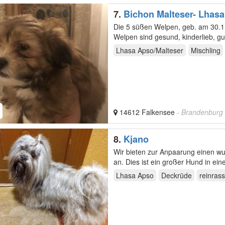
7.
Bichon Malteser- Lhas
Die 5 süßen Welpen, geb. am 30.11
Welpen sind gesund, kinderlieb, gu
Die…
Lhasa Apso/Malteser
Mischling
14612 Falkensee
- Brandenburg
8.
Kjano
Wir bieten zur Anpaarung einen w
an. Dies ist ein großer Hund in ei
Lhasa Apso
Deckrüde
reinrass