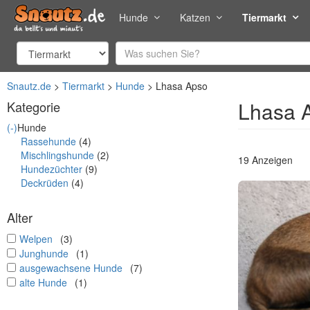
Hunde
Katzen
Tiermarkt
Snautz.de
Tiermarkt
Hunde
Lhasa Apso
Lhasa 
Kategorie
(-)
Hunde
Rassehunde
(4)
Mischlingshunde
(2)
19 Anzeigen
Hundezüchter
(9)
Deckrüden
(4)
Alter
undefined
Welpen
(3)
undefined
Junghunde
(1)
undefined
ausgewachsene Hunde
(7)
undefined
alte Hunde
(1)