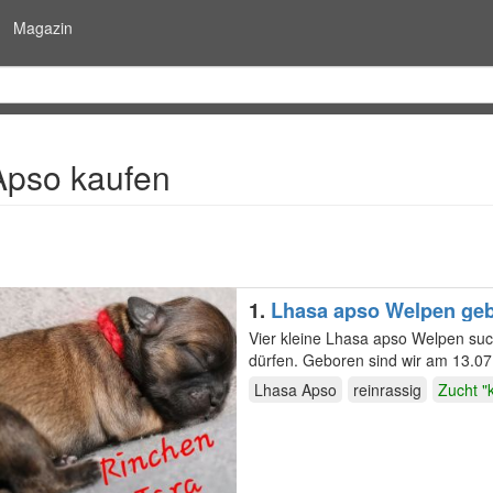
Magazin
Apso kaufen
1.
Lhasa apso Welpen geb
Vier kleine Lhasa apso Welpen suc
dürfen. Geboren sind wir am 13.07
Hobbyzucht,…
Lhasa Apso
reinrassig
Zucht "