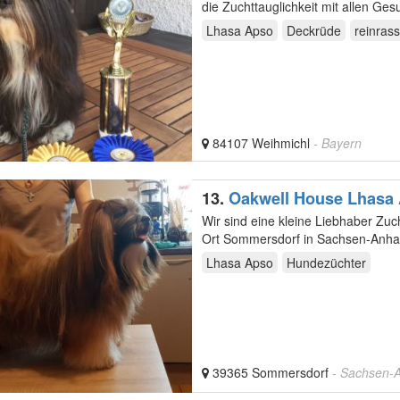
die Zuchttauglichkeit mit allen Ge
Lhasa Apso
Deckrüde
reinrass
84107 Weihmichl
- Bayern
13.
Oakwell House Lhasa
Wir sind eine kleine Liebhaber Zucht der Rasse Lhasa 
Ort Sommersdorf in Sachsen-Anhal
mit Haus…
Lhasa Apso
Hundezüchter
39365 Sommersdorf
- Sachsen-A