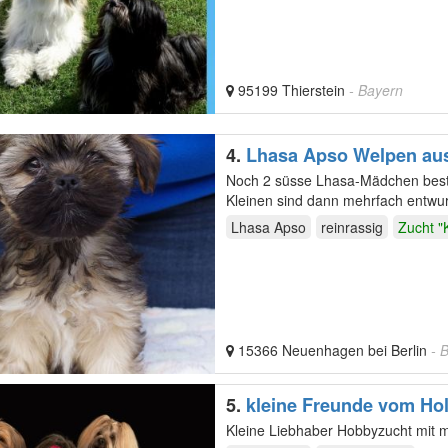
95199 Thierstein
- Bayern
4.
Lhasa Apso Welpen aus
Noch 2 süsse Lhasa-Mädchen beste
Kleinen sind dann mehrfach entwu
Ahnentafel…
Lhasa Apso
reinrassig
Zucht "K
15366 Neuenhagen bei Berlin
- 
5.
kleine Freunde vom Hol
Kleine Liebhaber Hobbyzucht mit 