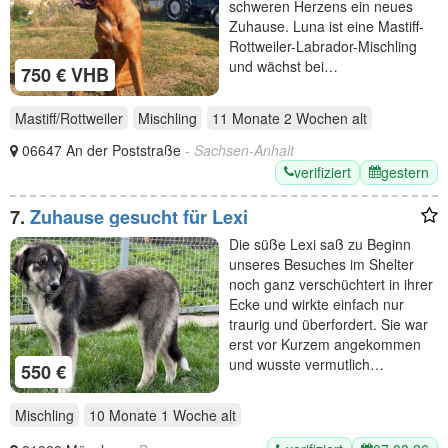
schweren Herzens ein neues
Zuhause. Luna ist eine Mastiff-
Rottweiler-Labrador-Mischling
und wächst bei…
750 € VHB
Mastiff/Rottweiler
Mischling
11 Monate 2 Wochen
alt
06647 An der Poststraße
- Sachsen-Anhalt
verifiziert
gestern
7.
Zuhause gesucht für Lexi
Die süße Lexi saß zu Beginn
unseres Besuches im Shelter
noch ganz verschüchtert in ihrer
Ecke und wirkte einfach nur
traurig und überfordert. Sie war
erst vor Kurzem angekommen
und wusste vermutlich…
550 €
Mischling
10 Monate 1 Woche
alt