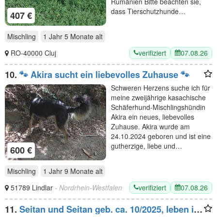
Rumänien Bitte beachten sie,
dass Tierschutzhunde…
407 €
Mischling
1 Jahr 5 Monate
alt
verifiziert
07.08.26
RO-40000 Cluj
10.
🐾 Akira sucht ein liebevolles Zuhause 🐾
Schweren Herzens suche ich für
meine zweijährige kasachische
Schäferhund-Mischlingshündin
Akira ein neues, liebevolles
Zuhause. Akira wurde am
24.10.2024 geboren und ist eine
gutherzige, liebe und…
600 €
Mischling
1 Jahr 9 Monate
alt
verifiziert
07.08.26
51789 Lindlar
- Nordrhein-Westfalen
11.
Seitan und Seitan geb. ca. 10/2025, leben in