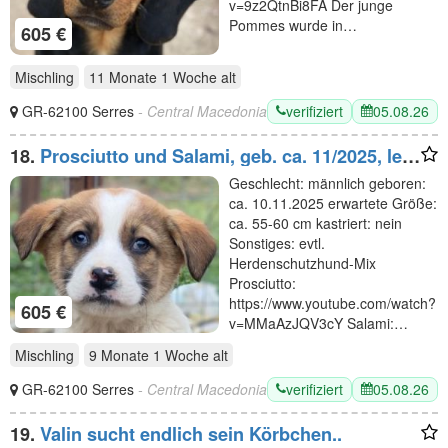
v=9z2QtnBi8FA Der junge
Pommes wurde in…
605 €
Mischling
11 Monate 1 Woche
alt
verifiziert
05.08.26
GR-62100 Serres
- Central Macedonia
18.
Prosciutto und Salami, geb. ca. 11/2025, lebt
in GRIECHENLAND, im städt. Tierheim Serres
Geschlecht: männlich geboren:
ca. 10.11.2025 erwartete Größe:
ca. 55-60 cm kastriert: nein
Sonstiges: evtl.
Herdenschutzhund-Mix
Prosciutto:
https://www.youtube.com/watch?
605 €
v=MMaAzJQV3cY Salami:…
Mischling
9 Monate 1 Woche
alt
verifiziert
05.08.26
GR-62100 Serres
- Central Macedonia
19.
Valin sucht endlich sein Körbchen..