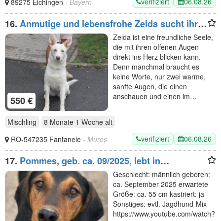
verifiziert
06.08.26
89275 Elchingen
- Bayern
16.
Anmutige und lebensfrohe Zelda sucht ihre
Menschen
Zelda ist eine freundliche Seele,
die mit ihren offenen Augen
direkt ins Herz blicken kann.
Denn manchmal braucht es
keine Worte, nur zwei warme,
sanfte Augen, die einen
anschauen und einen im…
550 €
Mischling
8 Monate 1 Woche
alt
verifiziert
06.08.26
RO-547235 Fantanele
- Mureș
17.
Pommes, geb. ca. 09/2025, lebt in
GRIECHENLAND, im städt. Tierheim Serres
Geschlecht: männlich geboren:
ca. September 2025 erwartete
Größe: ca. 55 cm kastriert: ja
Sonstiges: evtl. Jagdhund-Mix
https://www.youtube.com/watch?