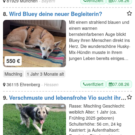
verifiziert
07.08.26
81929 München
- Bayern
8.
Wird Bluey deine neuer Begleiterin?
Mit einem strahlend blauen und
einem warmen
bernsteinfarbenen Auge blickt
Bluey ihren Menschen direkt ins
Herz. Die wunderschöne Husky-
Mix-Hündin musste in ihrem
jungen Leben bereits einiges…
550 €
Mischling
1 Jahr 3 Monate
alt
verifiziert
07.08.26
36115 Ehrenberg
- Hessen
9.
Verschmuste und lebensfrohe Vio sucht ihr
Familie.
Rasse: Mischling Geschlecht:
weiblich Alter: 1 Jahr (ca.
Frühling 2025 geboren)
Schulterhöhe: 56 cm, 24 kg
Kastriert: ja Aufenthaltsort: