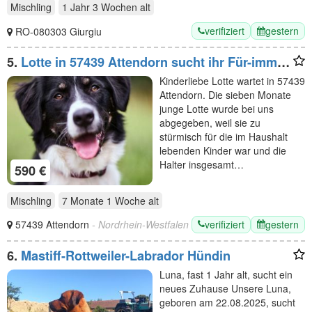
Mischling
1 Jahr 3 Wochen
alt
verifiziert
gestern
RO-080303 Giurgiu
5.
Lotte in 57439 Attendorn sucht ihr Für-immer-
Zuhause
Kinderliebe Lotte wartet in 57439
Attendorn. Die sieben Monate
junge Lotte wurde bei uns
abgegeben, weil sie zu
stürmisch für die im Haushalt
lebenden Kinder war und die
Halter insgesamt…
590 €
Mischling
7 Monate 1 Woche
alt
verifiziert
gestern
57439 Attendorn
- Nordrhein-Westfalen
6.
Mastiff-Rottweiler-Labrador Hündin
Luna, fast 1 Jahr alt, sucht ein
neues Zuhause Unsere Luna,
geboren am 22.08.2025, sucht