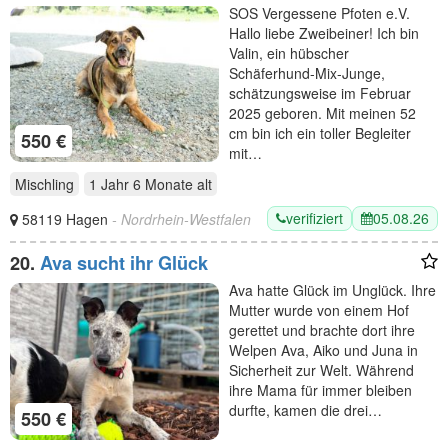
SOS Vergessene Pfoten e.V.
Hallo liebe Zweibeiner! Ich bin
Valin, ein hübscher
Schäferhund-Mix-Junge,
schätzungsweise im Februar
2025 geboren. Mit meinen 52
cm bin ich ein toller Begleiter
550 €
mit…
Mischling
1 Jahr 6 Monate
alt
verifiziert
05.08.26
58119 Hagen
- Nordrhein-Westfalen
20.
Ava sucht ihr Glück
Ava hatte Glück im Unglück. Ihre
Mutter wurde von einem Hof
gerettet und brachte dort ihre
Welpen Ava, Aiko und Juna in
Sicherheit zur Welt. Während
ihre Mama für immer bleiben
durfte, kamen die drei…
550 €