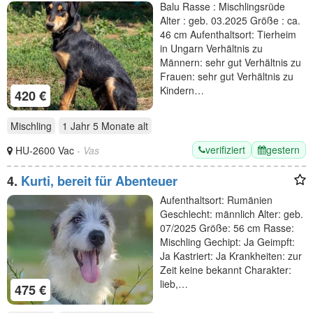
Aktivität
Balu Rasse : Mischlingsrüde
Alter : geb. 03.2025 Größe : ca.
46 cm Aufenthaltsort: Tierheim
in Ungarn Verhältnis zu
Männern: sehr gut Verhältnis zu
Frauen: sehr gut Verhältnis zu
Kindern…
420 €
Mischling
1 Jahr 5 Monate
alt
verifiziert
gestern
HU-2600 Vac
- Vas
4.
Kurti, bereit für Abenteuer
Aufenthaltsort: Rumänien
Geschlecht: männlich Alter: geb.
07/2025 Größe: 56 cm Rasse:
Mischling Gechipt: Ja Geimpft:
Ja Kastriert: Ja Krankheiten: zur
Zeit keine bekannt Charakter:
lieb,…
475 €