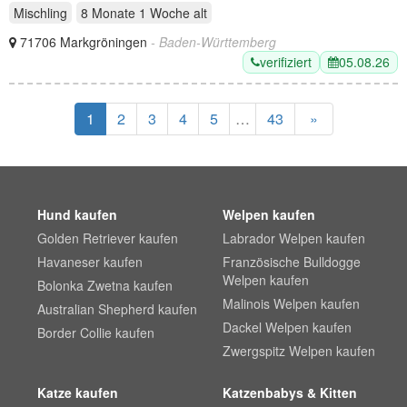
Mischling
8 Monate 1 Woche
alt
71706 Markgröningen
- Baden-Württemberg
verifiziert
05.08.26
1
2
3
4
5
…
43
»
Hund kaufen
Welpen kaufen
Golden Retriever kaufen
Labrador Welpen kaufen
Havaneser kaufen
Französische Bulldogge
Welpen kaufen
Bolonka Zwetna kaufen
Malinois Welpen kaufen
Australian Shepherd kaufen
Dackel Welpen kaufen
Border Collie kaufen
Zwergspitz Welpen kaufen
Katze kaufen
Katzenbabys & Kitten