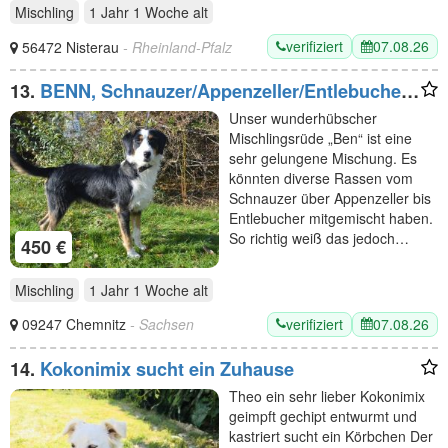
Mischling
1 Jahr 1 Woche
alt
verifiziert
07.08.26
56472 Nisterau
- Rheinland-Pfalz
13.
BENN, Schnauzer/Appenzeller/Entlebucher
Mischling (kastriert) SGB 450,00 €
Unser wunderhübscher
Mischlingsrüde „Ben“ ist eine
sehr gelungene Mischung. Es
könnten diverse Rassen vom
Schnauzer über Appenzeller bis
Entlebucher mitgemischt haben.
So richtig weiß das jedoch…
450 €
Mischling
1 Jahr 1 Woche
alt
verifiziert
07.08.26
09247 Chemnitz
- Sachsen
14.
Kokonimix sucht ein Zuhause
Theo ein sehr lieber Kokonimix
geimpft gechipt entwurmt und
kastriert sucht ein Körbchen Der