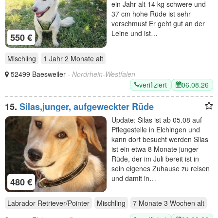
ein Jahr alt 14 kg schwere und
37 cm hohe Rüde ist sehr
verschmust Er geht gut an der
Leine und ist…
550 €
Mischling
1 Jahr 2 Monate
alt
52499 Baesweiler
- Nordrhein-Westfalen
verifiziert
06.08.26
15.
Silas,junger, aufgeweckter Rüde
Update: Silas ist ab 05.08 auf
Pflegestelle in Elchingen und
kann dort besucht werden Silas
ist ein etwa 8 Monate junger
Rüde, der im Juli bereit ist in
sein eigenes Zuhause zu reisen
und damit in…
480 €
Labrador Retriever/Pointer
Mischling
7 Monate 3 Wochen
alt