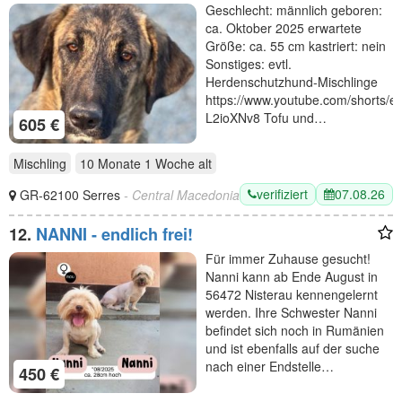
GRIECHENLAND, im städt. Tierheim Serres
Geschlecht: männlich geboren:
ca. Oktober 2025 erwartete
Größe: ca. 55 cm kastriert: nein
Sonstiges: evtl.
Herdenschutzhund-Mischlinge
https://www.youtube.com/shorts/eL
L2ioXNv8 Tofu und…
605 €
Mischling
10 Monate 1 Woche
alt
verifiziert
07.08.26
GR-62100 Serres
- Central Macedonia
12.
NANNI - endlich frei!
Für immer Zuhause gesucht!
Nanni kann ab Ende August in
56472 Nisterau kennengelernt
werden. Ihre Schwester Nanni
befindet sich noch in Rumänien
und ist ebenfalls auf der suche
nach einer Endstelle…
450 €