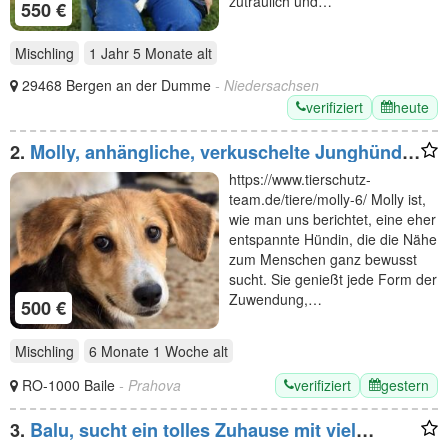
zutraulich und…
550 €
Mischling
1 Jahr 5 Monate
alt
29468 Bergen an der Dumme
- Niedersachsen
verifiziert
heute
2.
Molly, anhängliche, verkuschelte Junghündin
sucht ein fürsorgliches Zuhause, 6M, 35cm
https://www.tierschutz-
team.de/tiere/molly-6/ Molly ist,
wie man uns berichtet, eine eher
entspannte Hündin, die die Nähe
zum Menschen ganz bewusst
sucht. Sie genießt jede Form der
Zuwendung,…
500 €
Mischling
6 Monate 1 Woche
alt
verifiziert
gestern
RO-1000 Baile
- Prahova
3.
Balu, sucht ein tolles Zuhause mit viel