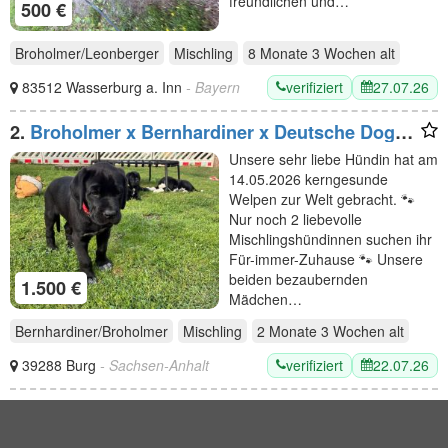
freundlichen und…
500 €
Broholmer/Leonberger
Mischling
8 Monate 3 Wochen
alt
verifiziert
27.07.26
83512 Wasserburg a. Inn
- Bayern
2.
Broholmer x Bernhardiner x Deutsche Dogge
🐾 Nur noch 2 wundervolle Hündinnen
Unsere sehr liebe Hündin hat am
14.05.2026 kerngesunde
Welpen zur Welt gebracht. 🐾
Nur noch 2 liebevolle
Mischlingshündinnen suchen ihr
Für-immer-Zuhause 🐾 Unsere
beiden bezaubernden
1.500 €
Mädchen…
Bernhardiner/Broholmer
Mischling
2 Monate 3 Wochen
alt
verifiziert
22.07.26
39288 Burg
- Sachsen-Anhalt