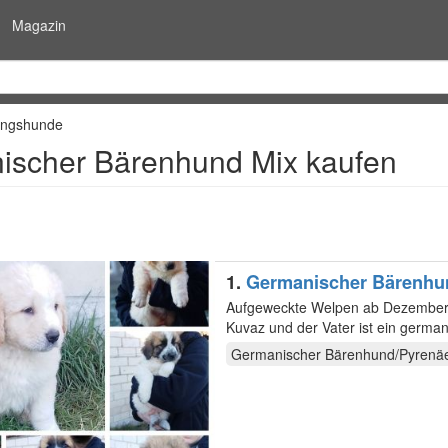
Magazin
ingshunde
ischer Bärenhund Mix kaufen
1.
Germanischer Bärenhu
Aufgeweckte Welpen ab Dezember a
Kuvaz und der Vater ist ein german
015140432499…
Germanischer Bärenhund/Pyrenä