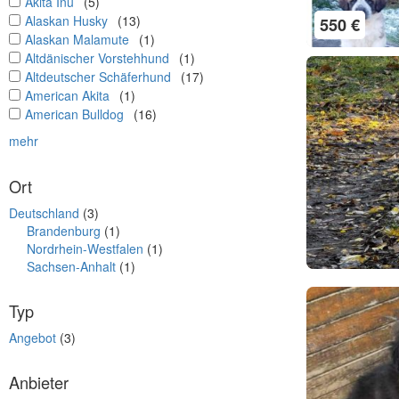
undefined
Akita Inu
(5)
undefined
Alaskan Husky
(13)
550 €
undefined
Alaskan Malamute
(1)
undefined
Altdänischer Vorstehhund
(1)
undefined
Altdeutscher Schäferhund
(17)
undefined
American Akita
(1)
undefined
American Bulldog
(16)
mehr
Ort
Deutschland
(3)
Brandenburg
(1)
Nordrhein-Westfalen
(1)
Sachsen-Anhalt
(1)
Typ
Angebot
(3)
Anbieter