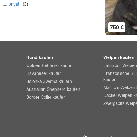
undefined
privat
(3)
750 €
Hund kaufen
Welpen kaufen
Golden Retriever kaufen
Labrador Welpen
Havaneser kaufen
Französische Bu
kaufen
Bolonka Zwetna kaufen
Malinois Welpen 
Australian Shepherd kaufen
Dackel Welpen k
Border Collie kaufen
Zwergspitz Welp