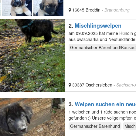
16845 Breddin
- Brandenburg
2.
Mischlingswelpen
am 09.09.2025 hat meine Hündin gesunde krä
aus owtscharka und Neufundländer
Die…
Germanischer Bärenhund/Kaukasi
39387 Oschersleben
- Sachsen-
3.
Welpen suchen ein ne
1 weibchen und 1 rüde suchen noch ein liebervolles alle anderen haben ein schönes neues Zuhause
gefunden ;) Unsere vollge
Germanischer Bärenhund
Misch