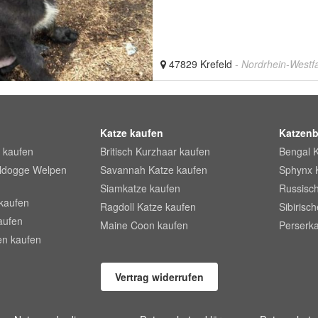
47829 Krefeld
- Nordrhein-Westf
Katze kaufen
Katzenb
 kaufen
Britisch Kurzhaar kaufen
Bengal 
lldogge Welpen
Savannah Katze kaufen
Sphynx 
Siamkatze kaufen
Russisch
kaufen
Ragdoll Katze kaufen
Sibirisc
aufen
Maine Coon kaufen
Perserka
en kaufen
Vertrag widerrufen