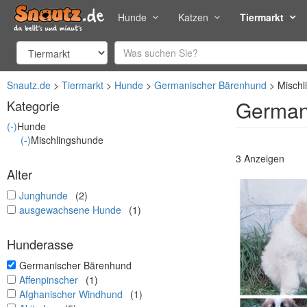
Hunde
Katzen
Tiermarkt
Snautz.de
Tiermarkt
Hunde
Germanischer Bärenhund
Mischl
German
Kategorie
(-)
Hunde
(-)
Mischlingshunde
3 Anzeigen
Alter
undefined
Junghunde
(2)
undefined
ausgewachsene Hunde
(1)
Hunderasse
undefined
Germanischer Bärenhund
undefined
Affenpinscher
(1)
undefined
Afghanischer Windhund
(1)