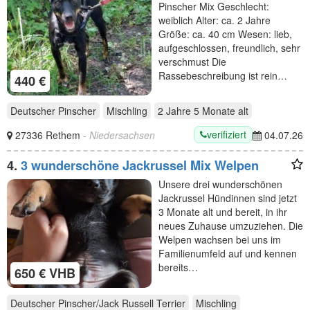
Pinscher Mix Geschlecht:
weiblich Alter: ca. 2 Jahre
Größe: ca. 40 cm Wesen: lieb,
aufgeschlossen, freundlich, sehr
verschmust Die
Rassebeschreibung ist rein…
440 €
Deutscher Pinscher
Mischling
2 Jahre 5 Monate
alt
verifiziert
27336 Rethem
- Niedersachsen
04.07.26
4.
3 wunderschöne Jackrussel Mix Welpen
Unsere drei wunderschönen
Jackrussel Hündinnen sind jetzt
3 Monate alt und bereit, in ihr
neues Zuhause umzuziehen. Die
Welpen wachsen bei uns im
Familienumfeld auf und kennen
bereits…
650 € VHB
Deutscher Pinscher/Jack Russell Terrier
Mischling