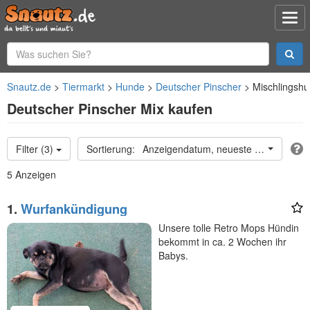
Snautz.de
Tiermarkt
Hunde
Deutscher Pinscher
Mischlingsh
Deutscher Pinscher Mix kaufen
Filter (3)
Anzeigendatum, neueste oben
5 Anzeigen
1.
Wurfankündigung
Unsere tolle Retro Mops Hündin
bekommt in ca. 2 Wochen ihr
Babys.