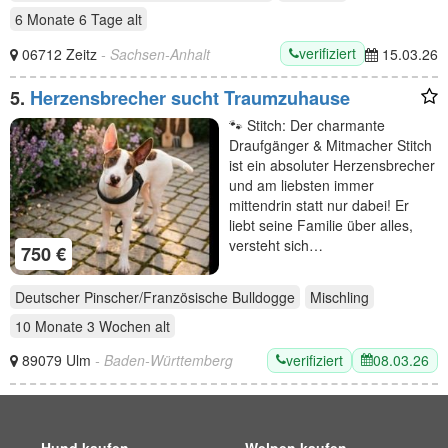
6 Monate 6 Tage
alt
verifiziert
06712 Zeitz
- Sachsen-Anhalt
15.03.26
5.
Herzensbrecher sucht Traumzuhause
🐾 Stitch: Der charmante
Draufgänger & Mitmacher Stitch
ist ein absoluter Herzensbrecher
und am liebsten immer
mittendrin statt nur dabei! Er
liebt seine Familie über alles,
versteht sich…
750 €
Deutscher Pinscher/Französische Bulldogge
Mischling
10 Monate 3 Wochen
alt
verifiziert
08.03.26
89079 Ulm
- Baden-Württemberg
Hund kaufen
Welpen kaufen