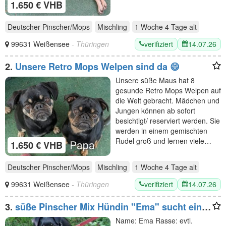
1.650 € VHB
Deutscher Pinscher/Mops
Mischling
1 Woche 4 Tage
alt
verifiziert
14.07.26
99631 Weißensee
- Thüringen
2.
Unsere Retro Mops Welpen sind da 😄
Unsere süße Maus hat 8
gesunde Retro Mops Welpen auf
die Welt gebracht. Mädchen und
Jungen können ab sofort
besichtigt/ reserviert werden. Sie
werden in einem gemischten
Rudel groß und lernen viele…
1.650 € VHB
Deutscher Pinscher/Mops
Mischling
1 Woche 4 Tage
alt
verifiziert
14.07.26
99631 Weißensee
- Thüringen
3.
süße Pinscher Mix Hündin "Ema" sucht ein
Zuhause
Name: Ema Rasse: evtl.