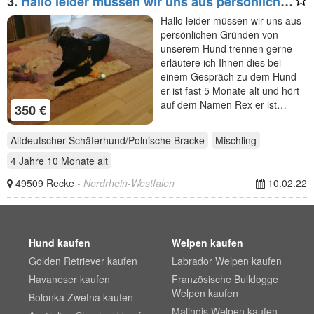
3.
Hallo leider müssen wir uns aus persönlichen
Gründen
Hallo leider müssen wir uns aus
persönlichen Gründen von
unserem Hund trennen gerne
erläutere ich Ihnen dies bei
einem Gespräch zu dem Hund
er ist fast 5 Monate alt und hört
auf dem Namen Rex er ist…
350 €
Altdeutscher Schäferhund/Polnische Bracke
Mischling
4 Jahre 10 Monate
alt
49509 Recke
- Nordrhein-Westfalen
10.02.22
Hund kaufen
Welpen kaufen
Golden Retriever kaufen
Labrador Welpen kaufen
Havaneser kaufen
Französische Bulldogge
Welpen kaufen
Bolonka Zwetna kaufen
Malinois Welpen kaufen