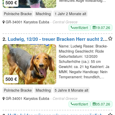
Verletztes Auge vollständig…
500 €
Polnische Bracke
Mischling
1 Jahr 2 Monate
alt
GR-34001 Karystos Euböa
- Central Greece
verifiziert
19.07.26
2.
Ludwig, 12/20 - treuer Bracken Herr sucht 2te
Chance
Name: Ludwig Rasse: Bracke-
Mischling Geschlecht: Rüde
Geburtsdatum: 12/2020
Schulterhöhe (ca.): 55 cm
Gewicht: ca. 21 kg Kastriert: Ja
MMK: Negativ Handicap: Nein
Temperament: freundlich,…
500 €
Polnische Bracke
Mischling
5 Jahre 8 Monate
alt
GR-34001 Karystos Euböa
- Central Greece
verifiziert
05.07.26