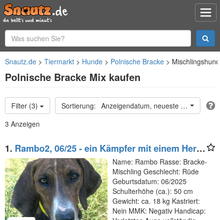
Snautz.de
Tiermarkt
Hunde
Polnische Bracke
Mischlingshun
Polnische Bracke Mix kaufen
Filter (3)
Anzeigendatum, neueste oben
3 Anzeigen
1.
Rambo2, 06/25 - ein Kämpfer mit einem Herz
aus Gold
Name: Rambo Rasse: Bracke-
Mischling Geschlecht: Rüde
Geburtsdatum: 06/2025
Schulterhöhe (ca.): 50 cm
Gewicht: ca. 18 kg Kastriert:
Nein MMK: Negativ Handicap: