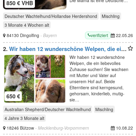
Die Mama ist eine Deutsche…
850 € VHB
Deutscher Wachtelhund/Hollandse Herdershond
Mischling
3 Monate 4 Wochen
alt
verifiziert
84130 Dingolfing
- Bayern
22.05.26
2.
Wir haben 12 wunderschöne Welpen, die ein
liebevolles
Wir haben 12 wunderschöne
Welpen, die ein liebevolles
Zuhause suchen! Sie wachsen
mit Mutter und Vater auf
unserem Hof auf. Beide
Elterntiere sind kerngesund,
gehorsam, kinderlieb, mutig-
650 €
sie…
Australian Shepherd/Deutscher Wachtelhund
Mischling
4 Jahre 3 Monate
alt
18246 Bützow
- Mecklenburg-Vorpommern
10.08.22