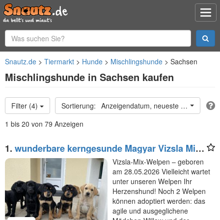
Snautz.de
Tiermarkt
Hunde
Mischlingshunde
Sachsen
Mischlingshunde in Sachsen kaufen
Filter (4)
Anzeigendatum, neueste oben
1 bis 20 von 79 Anzeigen
1.
wunderbare kerngesunde Magyar Vizsla Mix
Welpen - perfekte Familienhunde
Vizsla-Mix-Welpen – geboren
am 28.05.2026 Vielleicht wartet
unter unseren Welpen Ihr
Herzenshund! Noch 2 Welpen
können adoptiert werden: das
agile und ausgeglichene