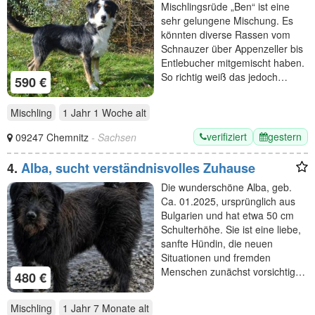
Mischlingsrüde „Ben“ ist eine
sehr gelungene Mischung. Es
könnten diverse Rassen vom
Schnauzer über Appenzeller bis
Entlebucher mitgemischt haben.
So richtig weiß das jedoch…
590 €
Mischling
1 Jahr 1 Woche
alt
verifiziert
gestern
09247 Chemnitz
- Sachsen
4.
Alba, sucht verständnisvolles Zuhause
Die wunderschöne Alba, geb.
Ca. 01.2025, ursprünglich aus
Bulgarien und hat etwa 50 cm
Schulterhöhe. Sie ist eine liebe,
sanfte Hündin, die neuen
Situationen und fremden
Menschen zunächst vorsichtig…
480 €
Mischling
1 Jahr 7 Monate
alt