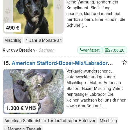
keine Warnung, sondern ein
Kompliment. Sie ist jung,
sportlich, klug und manchmal
herrlich albern. Eine Hündin, die
Schuhe (…
490 €
Mischling
1 Jahr 6 Monate
alt
verifiziert
27.06.26
01099 Dresden
- Sachsen
15.
American Stafford-Boxer-Mix/Labrador
Mischlinge
Verkaufe wunderschöne,
aufgeweckte und gesunde
Mischlinge . Mutter: American
Staffort -Boxer Mischling Vater:
reinrassiger Labrador Die
kleinen wachsen bei uns drinnen
sowie draußen auf.…
1.300 € VHB
American Staffordshire Terrier/Labrador Retriever
Mischling
3 Monate 5 Tage
alt