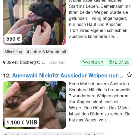
Start ins Leben. Gemeinsam mit
ihren beiden Welpen wurde sie
gefunden – völlig abgemagert,
nur noch Haut und Knochen.
Trotz ihres eigenen schlechten
Zustands kümmerte sie…
550 €
Mischling
4 Jahre 6 Monate
alt
verifiziert
12.07.26
02943 Boxberg/O.L.
- Sachsen
12.
Auenwald Nickritz Aussiedor Welpen nur
noch ein Mädchen frei
Ende Mai hat unsere Australian
Shepherd Hündin in braun-weiß
7 wunderbare Welpen geboren.
Zur Abgabe steht noch ein
Welpe. Eine Hündin. Das Mädel
ist auf den Bildern zu sehen. Sie
hat das Wesen von…
1.100 € VHB