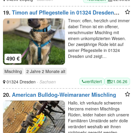
19.
Timon auf Pflegestelle in 01324 Dresden
sucht sein Für-immer-Zuhause
Timon: offen, herzlich und immer
dabei Timon ist ein offener,
verschmuster Mischling mit
einem unkomplizierten Wesen.
Der zweijährige Rüde lebt auf
seiner Pflegestelle in 01324
Dresden und zeigt…
490 €
Mischling
2 Jahre 2 Monate
alt
verifiziert
21.06.26
01324 Dresden
- Sachsen
20.
American Bulldog-Weimaraner Mischling
Hallo, ich verkaufe schweren
Herzens meinen Mischlings
Rüden, leider haben sich unsere
Familiären Umstände sehr dolle
verändert weshalb wir ihnen
nichtmehr gerecht werden