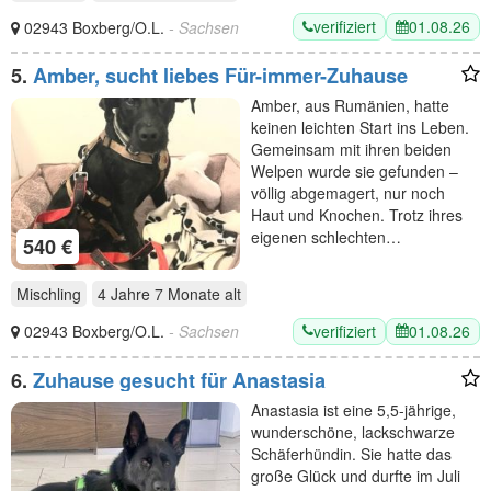
verifiziert
01.08.26
02943 Boxberg/O.L.
- Sachsen
5.
Amber, sucht liebes Für-immer-Zuhause
Amber, aus Rumänien, hatte
keinen leichten Start ins Leben.
Gemeinsam mit ihren beiden
Welpen wurde sie gefunden –
völlig abgemagert, nur noch
Haut und Knochen. Trotz ihres
eigenen schlechten…
540 €
Mischling
4 Jahre 7 Monate
alt
verifiziert
01.08.26
02943 Boxberg/O.L.
- Sachsen
6.
Zuhause gesucht für Anastasia
Anastasia ist eine 5,5-jährige,
wunderschöne, lackschwarze
Schäferhündin. Sie hatte das
große Glück und durfte im Juli