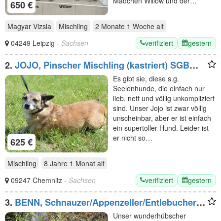
Mädchen Willow und der…
650 €
Magyar Vizsla
Mischling
2 Monate 1 Woche
alt
verifiziert
gestern
04249 Leipzig
- Sachsen
2.
JOJO, Pinscher Mischling (kastriert) SGB
625,00 €
Es gibt sie, diese s.g.
Seelenhunde, die einfach nur
lieb, nett und völlig unkompliziert
sind. Unser Jojo ist zwar völlig
unscheinbar, aber er ist einfach
ein supertoller Hund. Leider ist
er nicht so…
625 €
Mischling
8 Jahre 1 Monat
alt
verifiziert
gestern
09247 Chemnitz
- Sachsen
3.
BENN, Schnauzer/Appenzeller/Entlebucher
Mischling (kastriert) SGB 590,00 €
Unser wunderhübscher