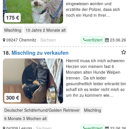
eingewiesen worden und
erzählte der Polizei, dass sich
noch ein Hund in ihrer…
175 €
Mischling
10 Jahre 2 Monate
alt
verifiziert
09247 Chemnitz
- Sachsen
23.06.26
18.
Mischling zu verkaufen
Hiermit muss ich mich schweren
Herzen von meinem fast 6
Monaten alten Hunde Welpen
trennen . Da ich leider
gesundheitlich leider erkrankt bin
schaff ich es leider nicht mich so
um ihn zu kümmern wie…
300 €
Deutscher Schäferhund/Golden Retriever
Mischling
6 Monate 3 Wochen
alt
verifiziert
04209 Leipzig
- Sachsen
22.06.26