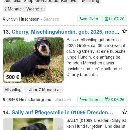
Australian Shepherd/Labrador Retriever
Mischling
2 Monate 1 Woche
alt
verifiziert
11.07.26
01594 Hirschstein
- Sachsen
13.
Cherry, Mischlingshündin, geb. 2025, noch
unsicher, su. Menschen mit Hundeerfahrung
Rasse: Mischling geboren: ca.
und Geduld
2025 Größe: ca. 35 cm Gewicht
ca. 9 kg Cherry ist eine hübsche
junge Hündin, die anfangs bei
fremden Menschen etwas
unsicher und zurückhaltend ist.
Cherry braucht…
500 €
Mischling
1 Jahr 7 Monate
alt
verifiziert
28.06.26
08468 Heinsdorfergrund
- Sachsen
14.
Sally auf Pflegestelle in 01099 Dresden
sucht ihr Für-immer-Zuhause
SALLY (01099 Dresden) Sally ist
kein Hund für jeden. Und das ist