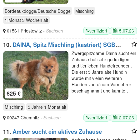
Bordeauxdogge/Deutsche Dogge
Mischling
1 Monat 3 Wochen
alt
verifiziert
15.07.26
01561 Priestewitz
- Sachsen
10.
DAINA, Spitz Mischling (kastriert) SGB
625,00 €
Zwergspitzdame Daina sucht ein
Zuhause bei sehr geduldigen
und tierlieben Hundefreunden.
Die erst 5 Jahre alte Hündin
wurde mit vielen weiteren
Hunden von einem Vermehrer
beschlagnahmt und kannte…
625 €
Mischling
5 Jahre 1 Monat
alt
verifiziert
12.07.26
09247 Chemnitz
- Sachsen
11.
Amber sucht ein aktives Zuhause
Amber hatte keinen leichten