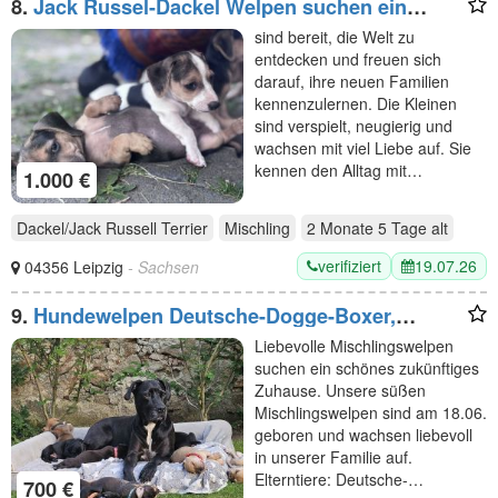
8.
Jack Russel-Dackel Welpen suchen ein
Zuhause
sind bereit, die Welt zu
entdecken und freuen sich
darauf, ihre neuen Familien
kennenzulernen. Die Kleinen
sind verspielt, neugierig und
wachsen mit viel Liebe auf. Sie
kennen den Alltag mit…
1.000 €
Dackel/Jack Russell Terrier
Mischling
2 Monate 5 Tage
alt
verifiziert
19.07.26
04356 Leipzig
- Sachsen
9.
Hundewelpen Deutsche-Dogge-Boxer,
Bordeauxdogge-Viszla-Mischling
Liebevolle Mischlingswelpen
suchen ein schönes zukünftiges
Zuhause. Unsere süßen
Mischlingswelpen sind am 18.06.
geboren und wachsen liebevoll
in unserer Familie auf.
Elterntiere: Deutsche-…
700 €