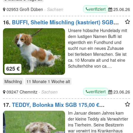
verifiziert
02953 Groß Düben
- Sachsen
25.06.26
16.
BUFFI, Sheltie Mischling (kastriert) SGB
625,00 €
Unsere hübsche Hundelady mit
dem lustigen Namen Buffi ist
eigentlich ein Fundhund und
sucht nun ein neues Zuhause
bei tierlieben Menschen. Sie ist
ca. 10 Monate alt und hat eine
Schulterhöhe von ca.…
625 €
Mischling
11 Monate 1 Woche
alt
verifiziert
09247 Chemnitz
- Sachsen
23.06.26
17.
TEDDY, Bolonka Mix SGB 175,00 €
***Notfall/Paten gesucht***
Im Januar diesen Jahres kam
der kleine Teddy als Verwahrtier
ins Tierheim. Seine Besitzerin
war verwirrt ins Krankenhaus