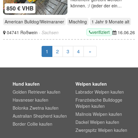
können. :/ (jeder der ein…
850 € VHB
American Bulldog/Weimaraner
Mischling
1 Jahr 9 Monate
alt
verifiziert
04741 Roßwein
- Sachsen
16.06.26
1
2
3
4
»
Hund kaufen
Welpen kaufen
Golden Retriever kaufen
Labrador Welpen kaufen
Havaneser kaufen
Französische Bulldogge
Welpen kaufen
Bolonka Zwetna kaufen
Malinois Welpen kaufen
Australian Shepherd kaufen
Dackel Welpen kaufen
Border Collie kaufen
Zwergspitz Welpen kaufen