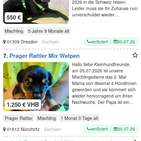
2026 in die Schweiz reisen.
Leider muss sie ihr Zuhause nun
unverschuldet wieder…
550 €
Mischling
5 Jahre 9 Monate
alt
verifiziert
30.07.26
01309 Dresden
- Sachsen
7.
Prager Rattler Mix Welpen
Hallo liebe Kleinhundfreunde,
am 05.07.2026 ist unsere
Mischlingsdame das 2. Mal
Mama von diesmal 4 Hündinnen
geworden und sie kümmert sich
wieder hervorragend um ihren
Nachwuchs. Der Papa ist ein…
1.250 € VHB
Prager Rattler
Mischling
1 Monat 3 Tage
alt
verifiziert
30.07.26
01612 Nünchritz
- Sachsen