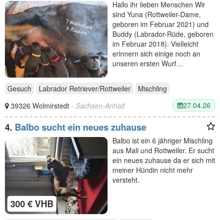
Hallo ihr lieben Menschen Wir
sind Yuna (Rottweiler-Dame,
geboren im Februar 2021) und
Buddy (Labrador-Rüde, geboren
im Februar 2018). Vielleicht
erinnern sich einige noch an
unseren ersten Wurf…
Gesuch
Labrador Retriever/Rottweiler
Mischling
27.04.26
39326 Wolmirstedt
- Sachsen-Anhalt
4.
Balbo sucht ein neues zuhause
Balbo ist ein 6 jähriger Mischling
aus Mali und Rottweiler. Er sucht
ein neues zuhause da er sich mit
meiner Hündin nicht mehr
versteht.
300 € VHB