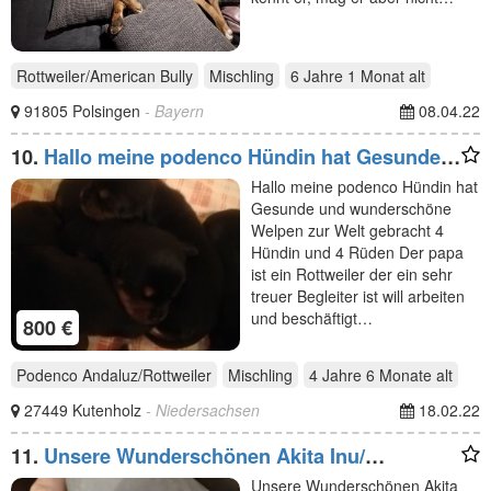
Rottweiler/American Bully
Mischling
6 Jahre 1 Monat
alt
91805 Polsingen
- Bayern
08.04.22
10.
Hallo meine podenco Hündin hat Gesunde
und wunderschöne
Hallo meine podenco Hündin hat
Gesunde und wunderschöne
Welpen zur Welt gebracht 4
Hündin und 4 Rüden Der papa
ist ein Rottweiler der ein sehr
treuer Begleiter ist will arbeiten
und beschäftigt…
800 €
Podenco Andaluz/Rottweiler
Mischling
4 Jahre 6 Monate
alt
27449 Kutenholz
- Niedersachsen
18.02.22
11.
Unsere Wunderschönen Akita Inu/
Rottweiler Mix Welpen
Unsere Wunderschönen Akita