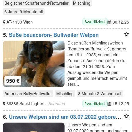
Belgischer Schäferhund/Rottweiler
Mischling
6 Jahre 9 Monate
alt
verifiziert
AT-1130 Wien
30.12.25
5.
Süße beuaceron- Bullweiler Welpen
Diese süßen Michlingswelpen
(Beauceron/Bullweiler), geboren
am 19.11.2025, suchen ein
Zuhause. Ausziehen dürfen sie
ab dem 21.01.2026. Zum
Auszug werden die Welpen
geimpft und mehrfach entwurmt
950 €
sein…
American Bully/Rottweiler
Mischling
8 Monate 2 Wochen
alt
verifiziert
66386 Sankt Ingbert
- Saarland
15.12.25
6.
Unsere Welpen sind am 03.07.2022 geboren
und suchen
Unsere Welpen sind am
03.07.2022 geboren und suchen