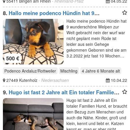
55411 Bingen am Rhein
- Rheinland-Pfalz
04.05.22
8.
Hallo meine podenco Hündin hat 9
wunderschöne Welpen
Hallo meine podenco Hündin hat
9 wunderschöne Welpen zur
Welt gebracht nein der wurf war
nicht geplant mein Rüde ist
leider aus sein Gehege
gekommen Geboren sind sie am
3.2.2022 jetz fast 10 Wochen…
500 €
Podenco Andaluz/Rottweiler
Mischling
4 Jahre 6 Monate
alt
27449 Kutenholz
- Niedersachsen
10.04.22
9.
Hugo ist fast 2 Jahre alt Ein totaler Familien
Hund, er
Hugo ist fast 2 Jahre alt Ein
totaler Familien Hund, er braucht
den Bezug zum Menschen und
auch die Nähe. Kinder, groß und
klein, kennt und liebt er. Katzen
kennt er, mag er aber nicht…