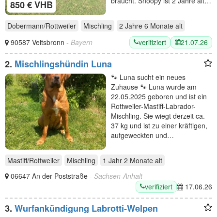
braucht. Snoopy ist 2 Jahre alt…
850 € VHB
Dobermann/Rottweiler
Mischling
2 Jahre 6 Monate
alt
verifiziert
21.07.26
90587 Veitsbronn
- Bayern
2.
Mischlingshündin Luna
🐾 Luna sucht ein neues
Zuhause 🐾 Luna wurde am
22.05.2025 geboren und ist ein
Rottweiler-Mastiff-Labrador-
Mischling. Sie wiegt derzeit ca.
37 kg und ist zu einer kräftigen,
aufgeweckten und…
Mastiff/Rottweiler
Mischling
1 Jahr 2 Monate
alt
06647 An der Poststraße
- Sachsen-Anhalt
verifiziert
17.06.26
3.
Wurfankündigung Labrotti-Welpen