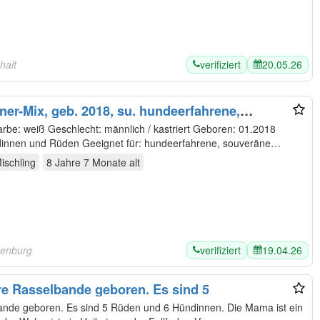
verifiziert
20.05.26
halt
ner-Mix, geb. 2018, su. hundeerfahrene,
thund
rbe: weiß Geschlecht: männlich / kastriert Geboren: 01.2018
ndinnen und Rüden Geeignet für: hundeerfahrene, souveräne
ischling
8 Jahre 7 Monate
alt
verifiziert
19.04.26
denburg
re Rasselbande geboren. Es sind 5
6 Hündinnen. Die Mama ist ein