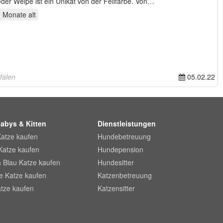
reinrassiger brauner Dalmatiner. Jeder Welpe ist ein Unikat von der Fellfarbe. Von…
7 Monate
alt
falen
05.02.22
abys & Kitten
Dienstleistungen
Katze kaufen
Hundebetreuung
Katze kaufen
Hundepension
 Blau Katze kaufen
Hundesitter
he Katze kaufen
Katzenbetreuung
tze kaufen
Katzensitter