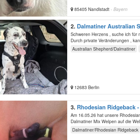
85405 Nandlstadt
- Bayern
2.
Dalmatiner Australian 
Schweren Herzens , suche ich für 
Durch private Veränderungen , kann
Australian Shepherd/Dalmatiner
12683 Berlin
3.
Rhodesian Ridgeback -
Am 16.05.26 hat unsere Rhodesia
Dalmatiner Mix Welpen auf die We
Rüden 3 Schwarz-…
Dalmatiner/Rhodesian Ridgeback