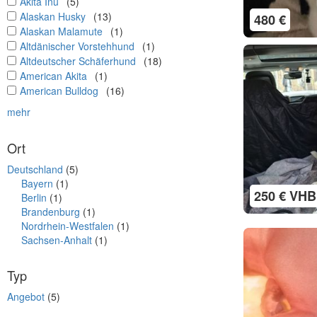
undefined
Akita Inu
(5)
undefined
Alaskan Husky
(13)
480 €
undefined
Alaskan Malamute
(1)
undefined
Altdänischer Vorstehhund
(1)
undefined
Altdeutscher Schäferhund
(18)
undefined
American Akita
(1)
undefined
American Bulldog
(16)
mehr
Ort
Deutschland
(5)
Bayern
(1)
250 € VHB
Berlin
(1)
Brandenburg
(1)
Nordrhein-Westfalen
(1)
Sachsen-Anhalt
(1)
Typ
Angebot
(5)