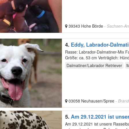
39343 Hohe Börde
- Sachsen-An
4.
Eddy, Labrador-Dalmati
Menschen, gern als Zwei
Rasse: Labrador-Dalmatiner-Mix Fa
Größe: ca. 53 cm Verträglich: Hü
Menschen…
Dalmatiner/Labrador Retriever
M
03058 Neuhausen/Spree
- Bran
5.
Am 29.12.2021 ist unse
Am 29.12.2021 ist unsere Rasselbande geboren. Es sind 5 Rüden und 