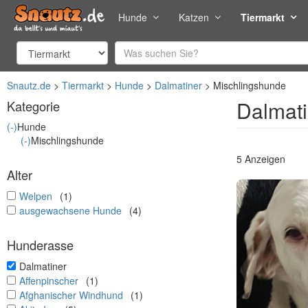
Hunde
Katzen
Tiermarkt
Snautz.de
Tiermarkt
Hunde
Dalmatiner
Mischlingshunde
Dalmati
Kategorie
(-)
Hunde
(-)
Mischlingshunde
5 Anzeigen
Alter
undefined
Welpen
(1)
undefined
ausgewachsene Hunde
(4)
Hunderasse
undefined
Dalmatiner
undefined
Affenpinscher
(1)
undefined
Afghanischer Windhund
(1)