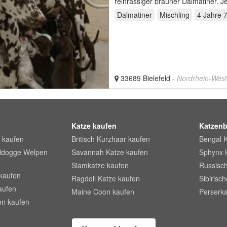
Dalmatiner
Mischling
4 Jahre 
33689 Bielefeld
- Nordrhein-West
Katze kaufen
Katzenb
 kaufen
Britisch Kurzhaar kaufen
Bengal 
lldogge Welpen
Savannah Katze kaufen
Sphynx 
Siamkatze kaufen
Russisch
kaufen
Ragdoll Katze kaufen
Sibirisc
aufen
Maine Coon kaufen
Perserka
en kaufen