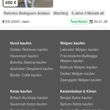
450 €
Ratonero Bodeguero Andaluz
Mischling
6 Jahre 3 Monate
alt
verifiziert
ES-23001 Jaen
30.01.26
Hund kaufen
Welpen kaufen
Golden Retriever kaufen
Labrador Welpen kaufen
Havaneser kaufen
Französische Bulldogge
Welpen kaufen
Bolonka Zwetna kaufen
Malinois Welpen kaufen
Australian Shepherd kaufen
Dackel Welpen kaufen
Border Collie kaufen
Zwergspitz Welpen kaufen
Katze kaufen
Katzenbabys & Kitten
Britisch Kurzhaar kaufen
Bengal Katze kaufen
Savannah Katze kaufen
Sphynx Katze kaufen