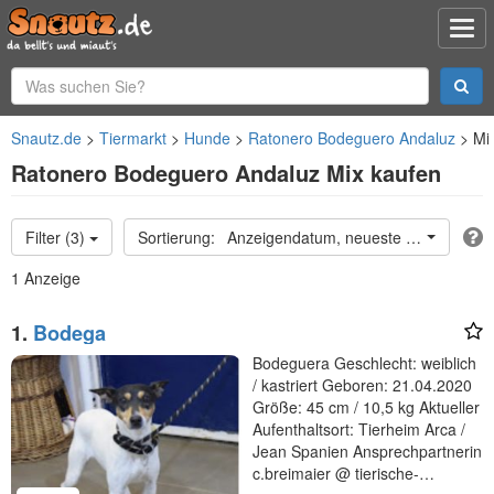
Snautz.de
Tiermarkt
Hunde
Ratonero Bodeguero Andaluz
Mi
Ratonero Bodeguero Andaluz Mix kaufen
Filter (3)
Anzeigendatum, neueste oben
1 Anzeige
1.
Bodega
Bodeguera Geschlecht: weiblich
/ kastriert Geboren: 21.04.2020
Größe: 45 cm / 10,5 kg Aktueller
Aufenthaltsort: Tierheim Arca /
Jean Spanien Ansprechpartnerin
c.breimaier @ tierische-…