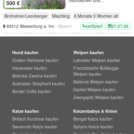
freundlichen und…
500 €
Broholmer/Leonberger
Mischling
8 Monate 3 Wochen
alt
verifiziert
27.07.26
83512 Wasserburg a. Inn
- Bayern
Hund kaufen
Welpen kaufen
Golden Retriever kaufen
Labrador Welpen kaufen
Havaneser kaufen
Französische Bulldogge
Welpen kaufen
Bolonka Zwetna kaufen
Malinois Welpen kaufen
Australian Shepherd kaufen
Dackel Welpen kaufen
Border Collie kaufen
Zwergspitz Welpen kaufen
Katze kaufen
Katzenbabys & Kitten
Britisch Kurzhaar kaufen
Bengal Katze kaufen
Savannah Katze kaufen
Sphynx Katze kaufen