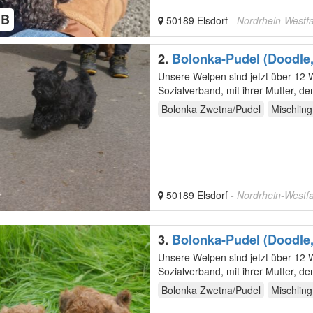
HB
50189 Elsdorf
- Nordrhein-Westf
2.
Bolonka-Pudel (Doodle,
Unsere Welpen sind jetzt über 12 Wochen und si
Sozialverband, mit ihrer Mutter, d
Bolonka Zwetna/Pudel
Mischling
50189 Elsdorf
- Nordrhein-Westf
3.
Bolonka-Pudel (Doodle,
Farben.
Unsere Welpen sind jetzt über 12 Wochen und zur
Sozialverband, mit ihrer Mutter, d
Haus und…
Bolonka Zwetna/Pudel
Mischling