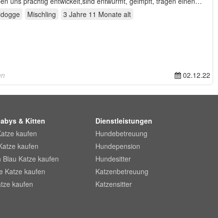
en uns prächtig entwickelt,sind entwurmt, geimpft, tragen einen…
ldogge
Mischling
3 Jahre 11 Monate
alt
en
02.12.22
abys & Kitten
Dienstleistungen
Katze kaufen
Hundebetreuung
Katze kaufen
Hundepension
 Blau Katze kaufen
Hundesitter
he Katze kaufen
Katzenbetreuung
tze kaufen
Katzensitter