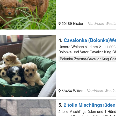
50189 Elsdorf
- Nordrhein-Westf
4.
Cavalonka (Bolonka)W
Unsere Welpen sind am 21.11.2025
Bolonka und Vater Cavalier King C
Bolonka Zwetna/Cavalier King Cha
58454 Witten
- Nordrhein-Westfa
5.
2 tolle Mischlingsrüde
2 tolle Mischlingsrüden und 1 Hündin suc