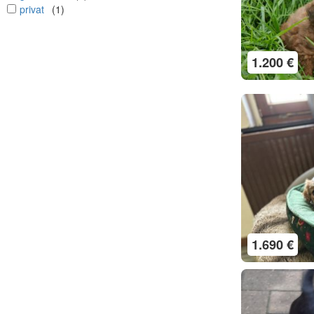
undefined
privat
(1)
1.200 €
1.690 €