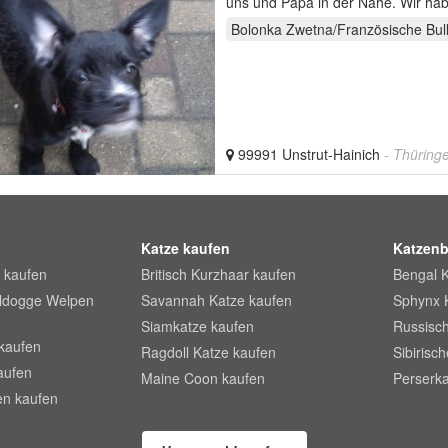
uns und Papa in der Nähe. Wir hab
Bolonka Zwetna/Französische Bul
99991 Unstrut-Hainich
- Thüring
Katze kaufen
Katzenb
 kaufen
Britisch Kurzhaar kaufen
Bengal 
lldogge Welpen
Savannah Katze kaufen
Sphynx 
Siamkatze kaufen
Russisch
kaufen
Ragdoll Katze kaufen
Sibirisc
aufen
Maine Coon kaufen
Perserka
en kaufen