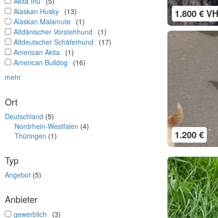
undefined
Akita Inu
(5)
undefined
Alaskan Husky
(13)
1.800 € V
undefined
Alaskan Malamute
(1)
undefined
Altdänischer Vorstehhund
(1)
undefined
Altdeutscher Schäferhund
(17)
undefined
American Akita
(1)
undefined
American Bulldog
(16)
mehr
Ort
Deutschland
(5)
Nordrhein-Westfalen
(4)
1.200 €
Thüringen
(1)
Typ
Angebot
(5)
Anbieter
undefined
gewerblich
(3)