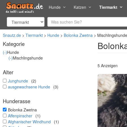
Hunde
Katzen
Tiermarkt
Snautz.de
Tiermarkt
Hunde
Bolonka Zwetna
Mischlingshund
Bolonka
Kategorie
(-)
Hunde
(-)
Mischlingshunde
5 Anzeigen
Alter
undefined
Junghunde
(2)
undefined
ausgewachsene Hunde
(3)
Hunderasse
undefined
Bolonka Zwetna
undefined
Affenpinscher
(1)
undefined
Afghanischer Windhund
(1)