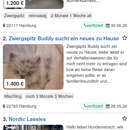
Aufmerksamkeit…
1.200 €
Zwergspitz
reinrassig
2 Monate 1 Woche
alt
verifiziert
22117 Hamburg
30.06.26
2.
Zwergspitz Buddy sucht ein neues zu Hause
Zwergspitz Buddy sucht ein
neues zu Hause, leider weist er
auf Verhaltensweisen die für
mich nicht mehr zu ertragen sind
bzw wo keine Reise daran
entgehen sollte, er ist
familienfreundlich und…
1.400 €
Mischling
noch
3 Monate 3 Wochen
verifiziert
22763 Hamburg
28.05.26
3.
Nordic Lassies
Hallo lieber Hundemensch, wie