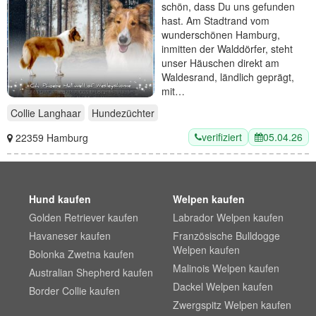
schön, dass Du uns gefunden
hast. Am Stadtrand vom
wunderschönen Hamburg,
inmitten der Walddörfer, steht
unser Häuschen direkt am
Waldesrand, ländlich geprägt,
mit…
Collie Langhaar
Hundezüchter
verifiziert
05.04.26
22359 Hamburg
Hund kaufen
Welpen kaufen
Golden Retriever kaufen
Labrador Welpen kaufen
Havaneser kaufen
Französische Bulldogge
Welpen kaufen
Bolonka Zwetna kaufen
Malinois Welpen kaufen
Australian Shepherd kaufen
Dackel Welpen kaufen
Border Collie kaufen
Zwergspitz Welpen kaufen