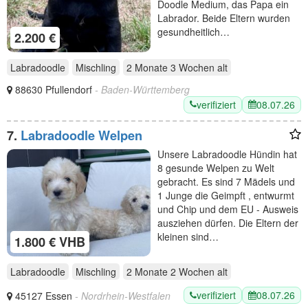
Doodle Medium, das Papa ein
Labrador. Beide Eltern wurden
gesundheitlich…
2.200 €
Labradoodle
Mischling
2 Monate 3 Wochen
alt
88630 Pfullendorf
- Baden-Württemberg
verifiziert
08.07.26
7.
Labradoodle Welpen
Unsere Labradoodle Hündin hat
8 gesunde Welpen zu Welt
gebracht. Es sind 7 Mädels und
1 Junge die Geimpft , entwurmt
und Chip und dem EU - Ausweis
ausziehen dürfen. Die Eltern der
kleinen sind…
1.800 € VHB
Labradoodle
Mischling
2 Monate 2 Wochen
alt
verifiziert
08.07.26
45127 Essen
- Nordrhein-Westfalen