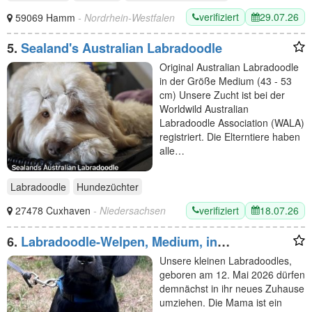
verifiziert
29.07.26
59069 Hamm
- Nordrhein-Westfalen
5.
Sealand's Australian Labradoodle
Original Australian Labradoodle
in der Größe Medium (43 - 53
cm) Unsere Zucht ist bei der
Worldwild Australian
Labradoodle Association (WALA)
registriert. Die Elterntiere haben
alle…
Labradoodle
Hundezüchter
verifiziert
18.07.26
27478 Cuxhaven
- Niedersachsen
6.
Labradoodle-Welpen, Medium, in
pflegeleichtem Kurzhaar-Look
Unsere kleinen Labradoodles,
geboren am 12. Mai 2026 dürfen
demnächst in ihr neues Zuhause
umziehen. Die Mama ist ein