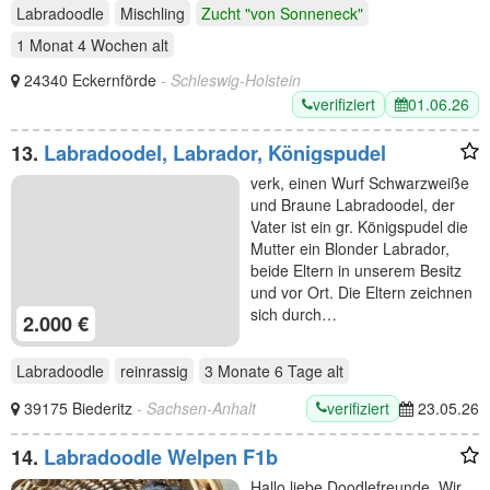
Labradoodle
Mischling
Zucht "von Sonneneck"
1 Monat 4 Wochen
alt
24340 Eckernförde
- Schleswig-Holstein
verifiziert
01.06.26
13.
Labradoodel, Labrador, Königspudel
verk, einen Wurf Schwarzweiße
und Braune Labradoodel, der
Vater ist ein gr. Königspudel die
Mutter ein Blonder Labrador,
beide Eltern in unserem Besitz
und vor Ort. Die Eltern zeichnen
sich durch…
2.000 €
Labradoodle
reinrassig
3 Monate 6 Tage
alt
verifiziert
39175 Biederitz
- Sachsen-Anhalt
23.05.26
14.
Labradoodle Welpen F1b
Hallo liebe Doodlefreunde, Wir