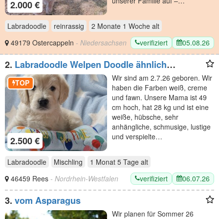
unserer Familie auf –…
2.000 €
Labradoodle
reinrassig
2 Monate 1 Woche
alt
verifiziert
05.08.26
49179 Ostercappeln
- Niedersachsen
2.
Labradoodle Welpen Doodle ähnlich
Goldendoodle F1 Medium - erfahrene liebevolle
Wir sind am 2.7.26 geboren. Wir
Familienaufzucht
TOP
haben die Farben weiß, creme
und fawn. Unsere Mama ist 49
cm hoch, hat 28 kg und ist eine
weiße, hübsche, sehr
anhängliche, schmusige, lustige
und verspielte…
2.500 €
Labradoodle
Mischling
1 Monat 5 Tage
alt
verifiziert
06.07.26
46459 Rees
- Nordrhein-Westfalen
3.
vom Asparagus
Wir planen für Sommer 26