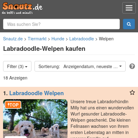
Snautz.de
Tiermarkt
Hunde
Labradoodle
Welpen
Labradoodle-Welpen kaufen
Filter (3)
Anzeigendatum, neueste oben
18 Anzeigen
1.
Labradoodle Welpen
Unsere treue Labradorhündin
TOP
Milly hat uns einen wundervollen
Wurf gesunder Labradoodle-
Welpen geschenkt. Die kleinen
Fellnasen wachsen von ihrem
ersten Lebenstag an mitten in