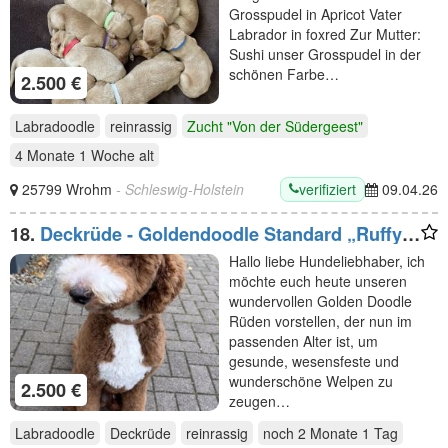
Grosspudel in Apricot Vater
Labrador in foxred Zur Mutter:
Sushi unser Grosspudel in der
schönen Farbe…
2.500 €
Labradoodle
reinrassig
Zucht "Von der Südergeest"
4 Monate 1 Woche
alt
verifiziert
25799 Wrohm
- Schleswig-Holstein
09.04.26
18.
Deckrüde - Goldendoodle Standard „Ruffy"
aus Kana- da sucht liebevolle Hündinnen'"
Hallo liebe Hundeliebhaber, ich
möchte euch heute unseren
wundervollen Golden Doodle
Rüden vorstellen, der nun im
passenden Alter ist, um
gesunde, wesensfeste und
wunderschöne Welpen zu
2.500 €
zeugen…
Labradoodle
Deckrüde
reinrassig
noch
2 Monate 1 Tag