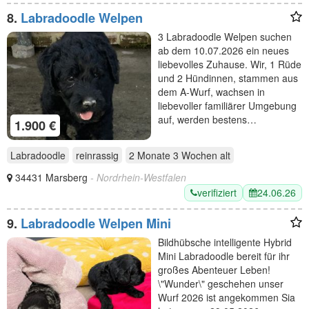
8.
Labradoodle Welpen
3 Labradoodle Welpen suchen
ab dem 10.07.2026 ein neues
liebevolles Zuhause. Wir, 1 Rüde
und 2 Hündinnen, stammen aus
dem A-Wurf, wachsen in
liebevoller familiärer Umgebung
auf, werden bestens…
1.900 €
Labradoodle
reinrassig
2 Monate 3 Wochen
alt
34431 Marsberg
- Nordrhein-Westfalen
verifiziert
24.06.26
9.
Labradoodle Welpen Mini
Bildhübsche intelligente Hybrid
Mini Labradoodle bereit für ihr
großes Abenteuer Leben!
\"Wunder\" geschehen unser
Wurf 2026 ist angekommen Sia