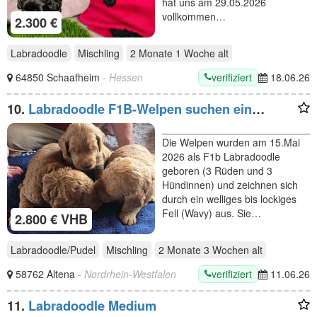
hat uns am 29.05.2026
vollkommen…
2.300 €
Labradoodle
Mischling
2 Monate 1 Woche
alt
verifiziert
64850 Schaafheim
- Hessen
18.06.26
10.
Labradoodle F1B-Welpen suchen ein
Zuhause
___________________________
Die Welpen wurden am 15.Mai
2026 als F1b Labradoodle
geboren (3 Rüden und 3
Hündinnen) und zeichnen sich
durch ein welliges bis lockiges
Fell (Wavy) aus. Sie…
2.800 € VHB
Labradoodle/Pudel
Mischling
2 Monate 3 Wochen
alt
verifiziert
58762 Altena
- Nordrhein-Westfalen
11.06.26
11.
Labradoodle Medium