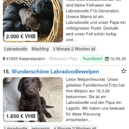
sind kleine Fellnasen der
Labradoodle F1b Generation.
Unsere Mama ist ein
Labradoodle und unser Papa ein
mittelgrosser Pudel. Deshalb
wird unser Fell schön lockig
2.000 € VHB
und…
Labradoodle
Mischling
3 Monate 2 Wochen
alt
verifiziert
67655 Kaiserslautern
- Rheinland-Pfalz
16.05.26
15.
Wunderschöne Labradoodlewelpen
Liebe Welpenfreunde, Unser
geliebter Familienhund Fritzi hat
ihre Welpen am 18.3.26
bekommen. Sie ist ein
Labradoodle und der Papa ein
Lagotto. Wir haben uns bewusst
für diese Kreuzung
1.850 € VHB
entschieden…
Labradoodle
reinrassig
4 Monate 2 Wochen
alt