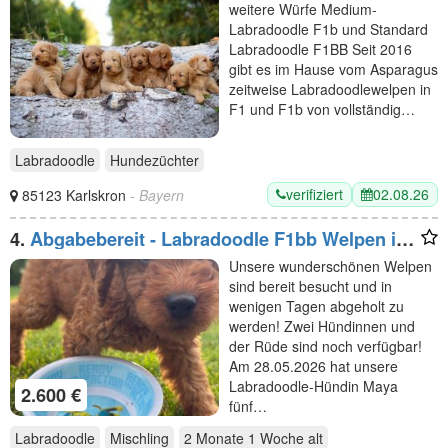
weitere Würfe Medium-
Labradoodle F1b und Standard
Labradoodle F1BB Seit 2016
gibt es im Hause vom Asparagus
zeitweise Labradoodlewelpen in
F1 und F1b von vollständig…
Labradoodle
Hundezüchter
verifiziert
02.08.26
85123 Karlskron
- Bayern
4.
Abgabebereit - Labradoodle F1bb Welpen in
Apricot-Red & Red
Unsere wunderschönen Welpen
sind bereit besucht und in
wenigen Tagen abgeholt zu
werden! Zwei Hündinnen und
der Rüde sind noch verfügbar!
Am 28.05.2026 hat unsere
Labradoodle-Hündin Maya
2.600 €
fünf…
Labradoodle
Mischling
2 Monate 1 Woche
alt