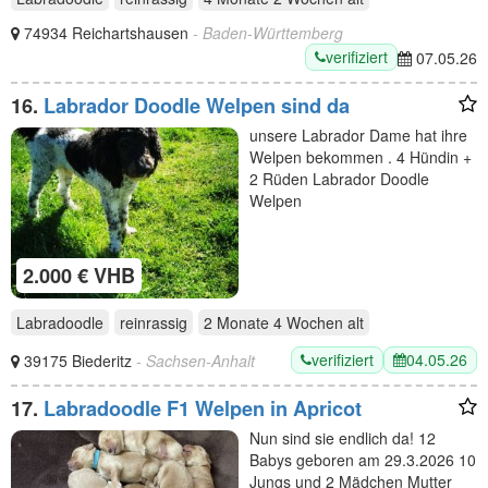
74934 Reichartshausen
- Baden-Württemberg
verifiziert
07.05.26
16.
Labrador Doodle Welpen sind da
unsere Labrador Dame hat ihre
Welpen bekommen . 4 Hündin +
2 Rüden Labrador Doodle
Welpen
2.000 € VHB
Labradoodle
reinrassig
2 Monate 4 Wochen
alt
verifiziert
04.05.26
39175 Biederitz
- Sachsen-Anhalt
17.
Labradoodle F1 Welpen in Apricot
Nun sind sie endlich da! 12
Babys geboren am 29.3.2026 10
Jungs und 2 Mädchen Mutter