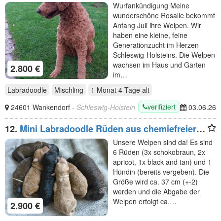
Wurfankündigung Meine
wunderschöne Rosalie bekommt
Anfang Juli ihre Welpen. Wir
haben eine kleine, feine
Generationzucht im Herzen
Schleswig-Holsteins. Die Welpen
wachsen im Haus und Garten
2.800 €
im…
Labradoodle
Mischling
1 Monat 4 Tage
alt
verifiziert
24601 Wankendorf
- Schleswig-Holstein
03.06.26
12.
Mini Labradoodle Rüden aus chemiefreier
gesunder Aufzucht mit Papieren
Unsere Welpen sind da! Es sind
6 Rüden (3x schokobraun, 2x
apricot, 1x black and tan) und 1
Hündin (bereits vergeben). Die
Größe wird ca. 37 cm (+-2)
werden und die Abgabe der
Welpen erfolgt ca.…
2.900 €