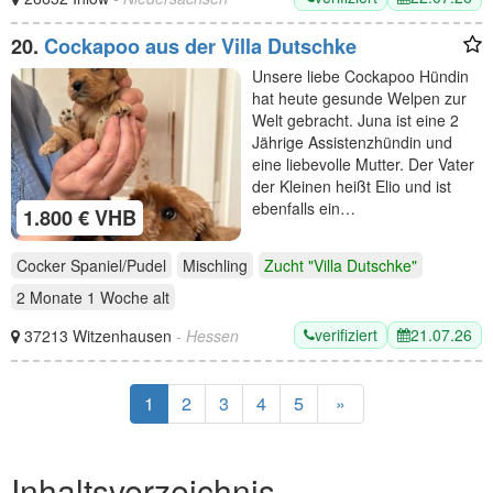
20.
Cockapoo aus der Villa Dutschke
Unsere liebe Cockapoo Hündin
hat heute gesunde Welpen zur
Welt gebracht. Juna ist eine 2
Jährige Assistenzhündin und
eine liebevolle Mutter. Der Vater
der Kleinen heißt Elio und ist
ebenfalls ein…
1.800 € VHB
Cocker Spaniel/Pudel
Mischling
Zucht "Villa Dutschke"
2 Monate 1 Woche
alt
verifiziert
21.07.26
37213 Witzenhausen
- Hessen
1
2
3
4
5
»
Inhaltsverzeichnis