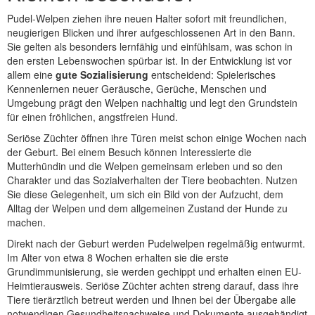
Pudel-Welpen ziehen ihre neuen Halter sofort mit freundlichen,
neugierigen Blicken und ihrer aufgeschlossenen Art in den Bann.
Sie gelten als besonders lernfähig und einfühlsam, was schon in
den ersten Lebenswochen spürbar ist. In der Entwicklung ist vor
allem eine
gute Sozialisierung
entscheidend: Spielerisches
Kennenlernen neuer Geräusche, Gerüche, Menschen und
Umgebung prägt den Welpen nachhaltig und legt den Grundstein
für einen fröhlichen, angstfreien Hund.
Seriöse Züchter öffnen ihre Türen meist schon einige Wochen nach
der Geburt. Bei einem Besuch können Interessierte die
Mutterhündin und die Welpen gemeinsam erleben und so den
Charakter und das Sozialverhalten der Tiere beobachten. Nutzen
Sie diese Gelegenheit, um sich ein Bild von der Aufzucht, dem
Alltag der Welpen und dem allgemeinen Zustand der Hunde zu
machen.
Direkt nach der Geburt werden Pudelwelpen regelmäßig entwurmt.
Im Alter von etwa 8 Wochen erhalten sie die erste
Grundimmunisierung, sie werden gechippt und erhalten einen EU-
Heimtierausweis. Seriöse Züchter achten streng darauf, dass ihre
Tiere tierärztlich betreut werden und Ihnen bei der Übergabe alle
notwendigen Gesundheitsnachweise und Dokumente ausgehändigt