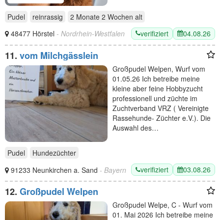
Pudel
reinrassig
2 Monate 2 Wochen
alt
verifiziert
04.08.26
48477 Hörstel
- Nordrhein-Westfalen
11.
vom Milchgässlein
Großpudel Welpen, Wurf vom
01.05.26 Ich betreibe meine
kleine aber feine Hobbyzucht
professionell und züchte im
Zuchtverband VRZ ( Vereinigte
Rassehunde- Züchter e.V.). Die
Auswahl des…
Pudel
Hundezüchter
verifiziert
03.08.26
91233 Neunkirchen a. Sand
- Bayern
12.
Großpudel Welpen
Großpudel Welpe, C - Wurf vom
01. Mai 2026 Ich betreibe meine