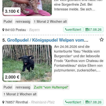
eine Sorgenfreie Zeit. Bei
Interesse melde. Sie sich…
3.100 €
Pudel
reinrassig
1 Monat 2 Wochen
alt
verifiziert
07.08.26
84103 Postau
- Bayern
5.
Großpudel / Königspudel Welpen vom
Huftempel
Am 24.06.2026 sind die
kunterbunte Yasu "Hedda vom
Burgenclan" und der liebevolle
Frodo "Xanthos vom Chateau de
Fontainebleau" stolze Eltern von
putzmunteren, zuckersüßen,…
2.000 €
Pudel
reinrassig
Zucht "vom Huftempel"
1 Monat 2 Wochen
alt
verifiziert
07.08.26
76857 Rinnthal
- Rheinland-Pfalz