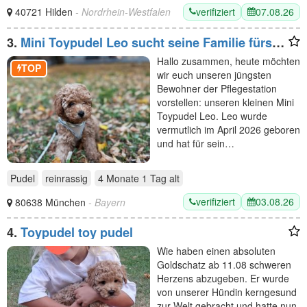
verifiziert
07.08.26
40721 Hilden
- Nordrhein-Westfalen
3.
Mini Toypudel Leo sucht seine Familie fürs
Leben
Hallo zusammen, heute möchten
TOP
wir euch unseren jüngsten
Bewohner der Pflegestation
vorstellen: unseren kleinen Mini
Toypudel Leo. Leo wurde
vermutlich im April 2026 geboren
und hat für sein…
Pudel
reinrassig
4 Monate 1 Tag
alt
verifiziert
03.08.26
80638 München
- Bayern
4.
Toypudel toy pudel
Wie haben einen absoluten
Goldschatz ab 11.08 schweren
Herzens abzugeben. Er wurde
von unserer Hündin kerngesund
zur Welt gebracht und hatte nun