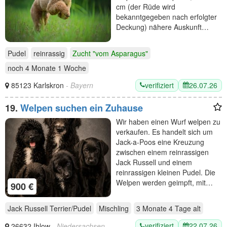
cm (der Rüde wird
bekanntgegeben nach erfolgter
Deckung) nähere Auskunft…
Pudel
reinrassig
Zucht "vom Asparagus"
noch
4 Monate 1 Woche
verifiziert
26.07.26
85123 Karlskron
- Bayern
19.
Welpen suchen ein Zuhause
Wir haben einen Wurf welpen zu
verkaufen. Es handelt sich um
Jack-a-Poos eine Kreuzung
zwischen einem reinrassigen
Jack Russell und einem
reinrassigen kleinen Pudel. Die
Welpen werden geimpft, mit…
900 €
Jack Russell Terrier/Pudel
Mischling
3 Monate 4 Tage
alt
verifiziert
22.07.26
26632 Ihlow
- Niedersachsen