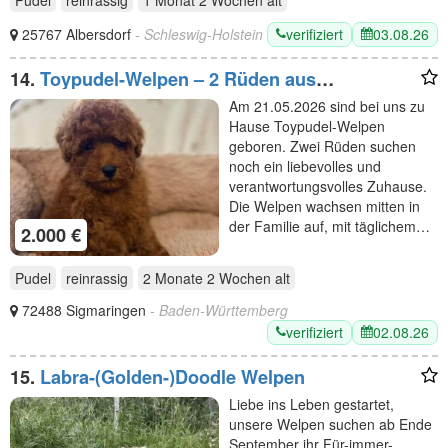
verifiziert
03.08.26
25767 Albersdorf
- Schleswig-Holstein
14.
Toypudel-Welpen – 2 Rüden aus
Familienaufzucht
Am 21.05.2026 sind bei uns zu
Hause Toypudel-Welpen
geboren. Zwei Rüden suchen
noch ein liebevolles und
verantwortungsvolles Zuhause.
Die Welpen wachsen mitten in
der Familie auf, mit täglichem…
2.000 €
Pudel
reinrassig
2 Monate 2 Wochen
alt
72488 Sigmaringen
- Baden-Württemberg
verifiziert
02.08.26
15.
Labra-(Golden-)Doodle Welpen
Liebe ins Leben gestartet,
unsere Welpen suchen ab Ende
September ihr Für-immer-