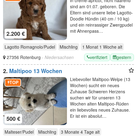
in creme-apricot, nicht haarend
sind am 01.07. geboren. Die
Eltern sind unsere liebe Lagotto-
Doodle Hündin (40 cm / 10 kg)
und ein reinrassiger Zwergpudel
mit Ahnenpass…
2.200 €
Lagotto Romagnolo/Pudel
Mischling
1 Monat 1 Woche
alt
verifiziert
gestern
27356 Rotenburg
- Niedersachsen
2.
Maltipoo 13 Wochen
Liebevoller Maltipoo-Welpe (13
TOP
Wochen) sucht ein neues
Zuhause Schweren Herzens
suchen wir für unseren 13
Wochen alten Maltipoo-Rüden
ein liebevolles neues Zuhause.
Er ist ein absolut…
500 €
Malteser/Pudel
Mischling
3 Monate 4 Tage
alt