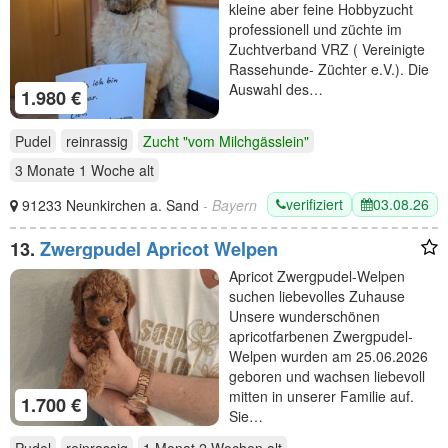
kleine aber feine Hobbyzucht
professionell und züchte im
Zuchtverband VRZ ( Vereinigte
Rassehunde- Züchter e.V.). Die
Auswahl des…
1.980 €
Pudel
reinrassig
Zucht "vom Milchgässlein"
3 Monate 1 Woche
alt
verifiziert
03.08.26
91233 Neunkirchen a. Sand
- Bayern
13.
Zwergpudel Apricot Welpen
Apricot Zwergpudel-Welpen
suchen liebevolles Zuhause
Unsere wunderschönen
apricotfarbenen Zwergpudel-
Welpen wurden am 25.06.2026
geboren und wachsen liebevoll
mitten in unserer Familie auf.
1.700 €
Sie…
Pudel
reinrassig
1 Monat 2 Wochen
alt