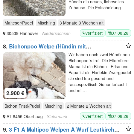
Hündin ein neues, liebevolles
Zuhause. Die Entscheidung…
Malteser/Pudel
Mischling
3 Monate 3 Wochen
alt
verifiziert
07.08.26
30539 Hannover
- Niedersachsen
8.
Bichonpoo Welpe (Hündin mit
Abstammungsnachweis
Wir haben noch zwei Hündinnen
Bichonpoo`s frei. Die Elterntiere
Mama ist ein Bichon - Frise und
Papa ist ein Harlekin Zwergpudel
sie sind top gesund und
rassespezifisch Genuntersucht
und mit…
2.900 €
Bichon Frisé/Pudel
Mischling
2 Monate 2 Wochen
alt
verifiziert
07.08.26
AT-8455 Oberhaag
- Steiermark
9.
3 F1 A Maltipoo Welpen A Wurf Leutkirch