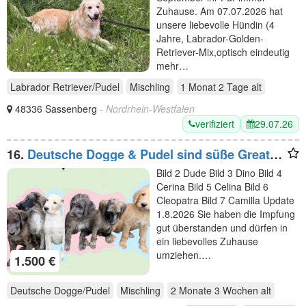
Zuhause. Am 07.07.2026 hat
unsere liebevolle Hündin (4
Jahre, Labrador-Golden-
Retriever-Mix,optisch eindeutig
mehr…
Labrador Retriever/Pudel
Mischling
1 Monat 2 Tage
alt
48336 Sassenberg
- Nordrhein-Westfalen
verifiziert
29.07.26
16.
Deutsche Dogge & Pudel sind süße Great
Danoodle Doodle Mischling Mix Welpen
Bild 2 Dude Bild 3 Dino Bild 4
Cerina Bild 5 Celina Bild 6
Cleopatra Bild 7 Camilla Update
1.8.2026 Sie haben die Impfung
gut überstanden und dürfen in
ein liebevolles Zuhause
umziehen.…
1.500 €
Deutsche Dogge/Pudel
Mischling
2 Monate 3 Wochen
alt