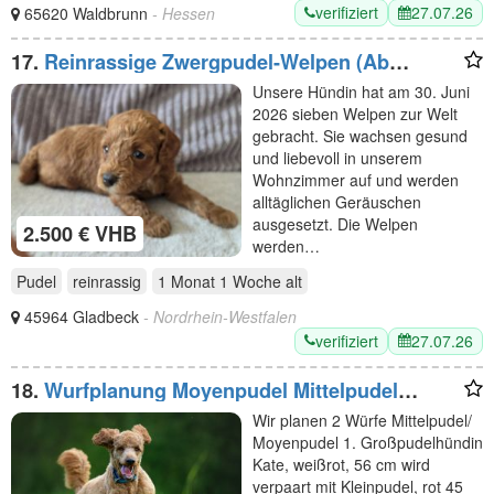
verifiziert
27.07.26
65620 Waldbrunn
- Hessen
17.
Reinrassige Zwergpudel-Welpen (Ab
22.09.2026)
Unsere Hündin hat am 30. Juni
2026 sieben Welpen zur Welt
gebracht. Sie wachsen gesund
und liebevoll in unserem
Wohnzimmer auf und werden
alltäglichen Geräuschen
ausgesetzt. Die Welpen
2.500 € VHB
werden…
Pudel
reinrassig
1 Monat 1 Woche
alt
45964 Gladbeck
- Nordrhein-Westfalen
verifiziert
27.07.26
18.
Wurfplanung Moyenpudel Mittelpudel
Winter 2026/2027
Wir planen 2 Würfe Mittelpudel/
Moyenpudel 1. Großpudelhündin
Kate, weißrot, 56 cm wird
verpaart mit Kleinpudel, rot 45