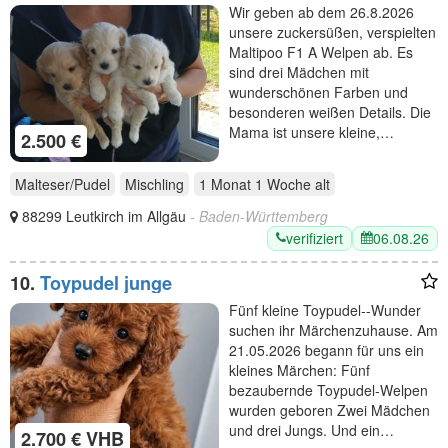
Memmingen
Wir geben ab dem 26.8.2026
unsere zuckersüßen, verspielten
Maltipoo F1 A Welpen ab. Es
sind drei Mädchen mit
wunderschönen Farben und
besonderen weißen Details. Die
Mama ist unsere kleine,…
2.500 €
Malteser/Pudel
Mischling
1 Monat 1 Woche
alt
88299 Leutkirch im Allgäu
- Baden-Württemberg
verifiziert
06.08.26
10.
Toypudel junge
Fünf kleine Toypudel--Wunder
suchen ihr Märchenzuhause. Am
21.05.2026 begann für uns ein
kleines Märchen: Fünf
bezaubernde Toypudel-Welpen
wurden geboren Zwei Mädchen
und drei Jungs. Und ein…
2.700 € VHB