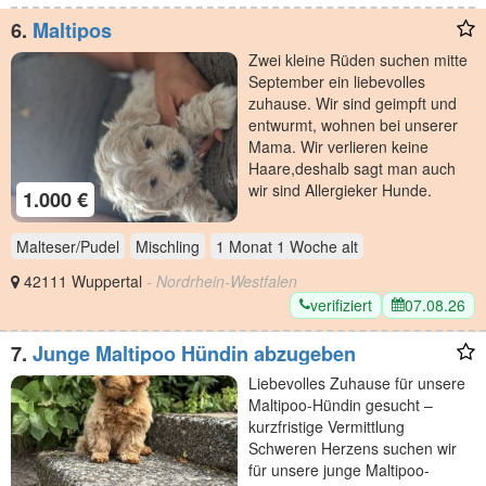
6.
Maltipos
Zwei kleine Rüden suchen mitte
September ein liebevolles
zuhause. Wir sind geimpft und
entwurmt, wohnen bei unserer
Mama. Wir verlieren keine
Haare,deshalb sagt man auch
wir sind Allergieker Hunde.
1.000 €
Malteser/Pudel
Mischling
1 Monat 1 Woche
alt
42111 Wuppertal
- Nordrhein-Westfalen
verifiziert
07.08.26
7.
Junge Maltipoo Hündin abzugeben
Liebevolles Zuhause für unsere
Maltipoo-Hündin gesucht –
kurzfristige Vermittlung
Schweren Herzens suchen wir
für unsere junge Maltipoo-