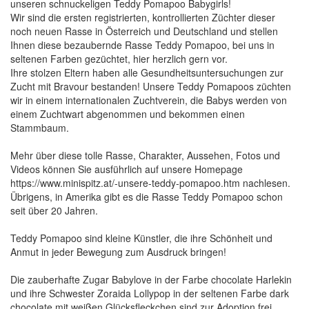
unseren schnuckeligen Teddy Pomapoo Babygirls!
Wir sind die ersten registrierten, kontrollierten Züchter dieser
noch neuen Rasse in Österreich und Deutschland und stellen
Ihnen diese bezaubernde Rasse Teddy Pomapoo, bei uns in
seltenen Farben gezüchtet, hier herzlich gern vor.
Ihre stolzen Eltern haben alle Gesundheitsuntersuchungen zur
Zucht mit Bravour bestanden! Unsere Teddy Pomapoos züchten
wir in einem internationalen Zuchtverein, die Babys werden von
einem Zuchtwart abgenommen und bekommen einen
Stammbaum.
Mehr über diese tolle Rasse, Charakter, Aussehen, Fotos und
Videos können Sie ausführlich auf unsere Homepage
https://www.minispitz.at/-unsere-teddy-pomapoo.htm nachlesen.
Übrigens, in Amerika gibt es die Rasse Teddy Pomapoo schon
seit über 20 Jahren.
Teddy Pomapoo sind kleine Künstler, die ihre Schönheit und
Anmut in jeder Bewegung zum Ausdruck bringen!
Die zauberhafte Zugar Babylove in der Farbe chocolate Harlekin
und ihre Schwester Zoraida Lollypop in der seltenen Farbe dark
chocolate mit weißen Glücksfleckchen sind zur Adoption frei.