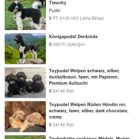
Timothy
Pudel
PT-3105-053 Leiria/Alhais
Königspudel Deckrüde
26670 Uplengen
Toypudel Welpen schwarz, silber,
dunkelbraun, fawn, mit Papieren,
Premium Aufzucht
24146 Kiel
Toypudel Welpen Rüden Hündin rot,
schwarz, fawn, silber, dark chocolate,
creme
24146 Kiel
Zauberhafte cockapoo Mädels, Mutter