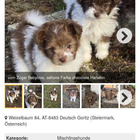
Next
vorn Zugar Babylove, seltene Farbe chocolate Harlekin
Next
Weixelbaum 84, AT-8483 Deutsch Goritz (Steiermark,
Österreich)
Kategorie:
Mischlingshunde