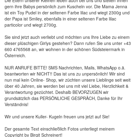
Die Eltern unserer Kleinen leben auch bei uns und stellen Ihnen
gern ihre Babys persönlich zum Kuscheln vor. Die Mama Jenna
ist ein Toy Pudel in der seltenen Farbe lilac und wiegt 2300g und
der Papa ist Smiley, ebenfalls in einer seltenen Farbe lilac
particolor und wiegt 2700g.
Sie sind jetzt auch verliebt und möchten uns Ihre Liebe zu einem
dieser plüschigen Girlys gestehen? Dann rufen Sie uns unter +43
660 4765568 an, wir wohnen in der schönen Südsteiermark in
Österreich.
NUR ANRUFE BITTE! SMS Nachrichten, Mails, WhatsApp o.ä.
beantworten wir NICHT!! Das ist uns zu unpersönlich! Wir sind
nun mal kein Online- Shop, wir züchten unsere Lieblinge seit weit
über 40 Jahren, sie werden bei uns mit viel Liebe, Herzlichkeit &
Verantwortung gezüchtet. Deshalb BEVORZUGEN wir
grundsätzlich das PERSÖNLICHE GESPRÄCH, Danke für Ihr
Verständnis!
Wir und unsere Kuller- Kugeln freuen uns jetzt auf Sie!
Der gesamte Text einschließlich Fotos unterliegt meinem
Copyright by Birgit Schreinert!