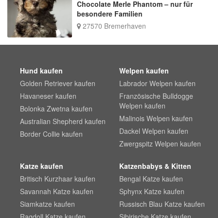
Chocolate Merle Phantom – nur für
besondere Familien
27570 Bremerhaven
Hund kaufen
Welpen kaufen
Golden Retriever kaufen
Labrador Welpen kaufen
Havaneser kaufen
Französische Bulldogge
Welpen kaufen
Bolonka Zwetna kaufen
Malinois Welpen kaufen
Australian Shepherd kaufen
Dackel Welpen kaufen
Border Collie kaufen
Zwergspitz Welpen kaufen
Katze kaufen
Katzenbabys & Kitten
Britisch Kurzhaar kaufen
Bengal Katze kaufen
Savannah Katze kaufen
Sphynx Katze kaufen
Siamkatze kaufen
Russisch Blau Katze kaufen
Ragdoll Katze kaufen
Sibirische Katze kaufen