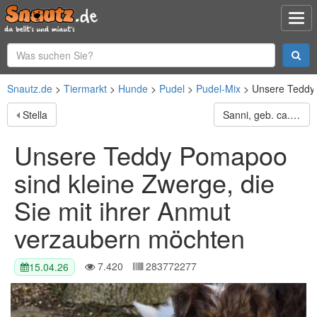
Snautz.de
Tiermarkt
Hunde
Pudel
Pudel-Mix
Unsere Teddy 
Stella
Sanni, geb. ca. 08/2018, lebt in GRIECHENLAND, im städt. Tierheim Serres
Unsere Teddy Pomapoo
sind kleine Zwerge, die
Sie mit ihrer Anmut
verzaubern möchten
7.420
283772277
15.04.26