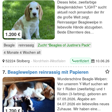
abzugeben
Dieses liebe, zweifarbige
Beaglemädchen "LIGHT" sucht
aktuell noch jemanden der ihr
die große Welt zeigt.
Reinrassiger Beaglewelpe in
liebevolle Hände abzugeben.
Beide Elterntiere des…
1.200 €
Beagle
reinrassig
Zucht "Beagles of Justine's Pack"
4 Monate 4 Wochen
alt
verifiziert
52224 Stolberg
- Nordrhein-Westfalen
10.06.26
7.
Beaglewelpen reinrassig mit Papieren
Wunderschöne Beagle-Welpen:
Von unserem Y-Wurf suchen wir
für 1 Rüden (zweifarbig) und 1
Rüden (3-farbing), geboren am
07.05.2026, Abgabe am
04.07.2026 ein liebevolles neues
Zuhause. Wir haben eine…
1.700 €