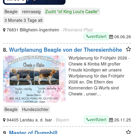
Beagle
reinrassig
Zucht "of King Loui's Castle"
3 Monate 3 Tage
alt
76831 Billigheim-Ingenheim
- Rheinland-Pfalz
verifiziert
08.06.26
8.
Wurfplanung Beagle von der Theresienhöhe
Wurfplanung für Frühjahr 2026 -
Chewie & Kimba Mit großer
Freude kündigen wir unsere
Wurfplanung für das Frühjahr
2026 an. Die Eltern des
Kommenden Q-Wurfs sind
Chewie , unser…
Beagle
Hundezüchter
verifiziert
94405 Landau a. d. Isar
- Bayern
26.11.25
9.
Master of Dumphill