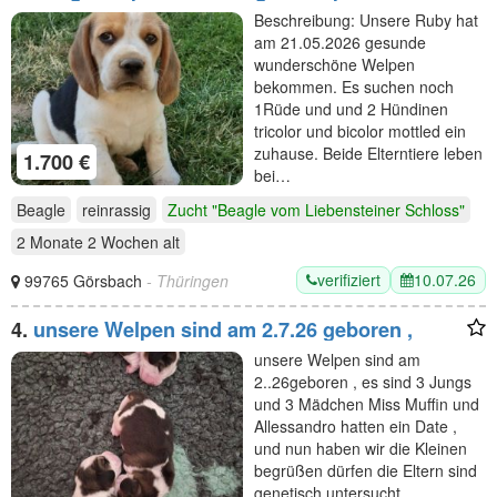
Beschreibung: Unsere Ruby hat
am 21.05.2026 gesunde
wunderschöne Welpen
bekommen. Es suchen noch
1Rüde und und 2 Hündinen
tricolor und bicolor mottled ein
zuhause. Beide Elterntiere leben
1.700 €
bei…
Beagle
reinrassig
Zucht "Beagle vom Liebensteiner Schloss"
2 Monate 2 Wochen
alt
verifiziert
10.07.26
99765 Görsbach
- Thüringen
4.
unsere Welpen sind am 2.7.26 geboren ,
unsere Welpen sind am
2..26geboren , es sind 3 Jungs
und 3 Mädchen Miss Muffin und
Allessandro hatten ein Date ,
und nun haben wir die Kleinen
begrüßen dürfen die Eltern sind
genetisch untersucht…