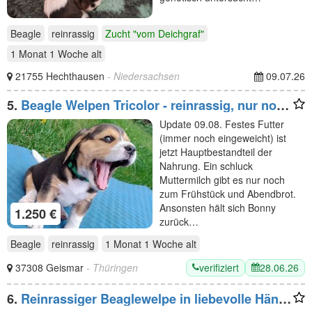
Beagle
reinrassig
Zucht "vom Deichgraf"
1 Monat 1 Woche
alt
21755 Hechthausen
- Niedersachsen
09.07.26
5.
Beagle Welpen Tricolor - reinrassig, nur noch
2 Rüden
Update 09.08. Festes Futter
(immer noch eingeweicht) ist
jetzt Hauptbestandteil der
Nahrung. Ein schluck
Muttermilch gibt es nur noch
zum Frühstück und Abendbrot.
Ansonsten hält sich Bonny
1.250 €
zurück…
Beagle
reinrassig
1 Monat 1 Woche
alt
verifiziert
28.06.26
37308 Geismar
- Thüringen
6.
Reinrassiger Beaglewelpe in liebevolle Hände