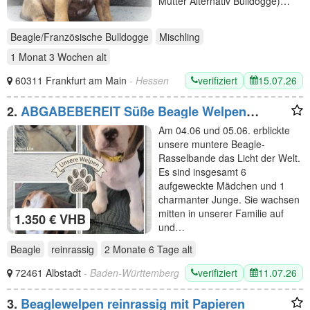
Mutter Alternativ Bulldogge)…
Beagle/Französische Bulldogge
Mischling
1 Monat 3 Wochen
alt
verifiziert
15.07.26
60311 Frankfurt am Main
- Hessen
2.
ABGABEBEREIT Süße Beagle Welpen
suchen noch ein Zuhause
Am 04.06 und 05.06. erblickte
unsere muntere Beagle-
Rasselbande das Licht der Welt.
Es sind insgesamt 6
aufgeweckte Mädchen und 1
charmanter Junge. Sie wachsen
mitten in unserer Familie auf
1.350 € VHB
und…
Beagle
reinrassig
2 Monate 6 Tage
alt
verifiziert
11.07.26
72461 Albstadt
- Baden-Württemberg
3.
Beaglewelpen reinrassig mit Papieren