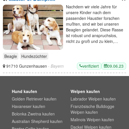
Nachdem wir viele Jahre für
unsere Kinder nach dem
passenden Haustier forschen
mußten, sind wir bei unseren
Beaglen gelandet. Diese Rasse
ist robust und anspruchslos,
nicht zu groß und zu klein,…
Beagle
Hundezüchter
verifiziert
09.06.23
91710 Gunzenhausen
- Bayern
Hund kaufen
Welpen kaufen
Golden Retriever kaufen
Labrador Welpen kaufen
Havaneser kaufen
Französische Bulldogge
Welpen kaufen
Bolonka Zwetna kaufen
Malinois Welpen kaufen
Australian Shepherd kaufen
Dackel Welpen kaufen
Border Collie kaufen