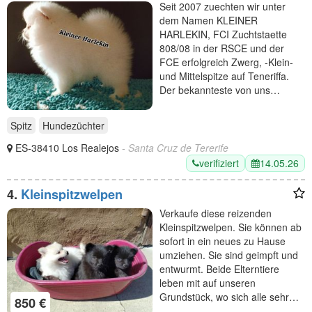
Seit 2007 zuechten wir unter
dem Namen KLEINER
HARLEKIN, FCI Zuchtstaette
808/08 in der RSCE und der
FCE erfolgreich Zwerg, -Klein-
und Mittelspitze auf Teneriffa.
Der bekannteste von uns…
Spitz
Hundezüchter
ES-38410 Los Realejos
- Santa Cruz de Tererife
verifiziert
14.05.26
4.
Kleinspitzwelpen
Verkaufe diese reizenden
Kleinspitzwelpen. Sie können ab
sofort in ein neues zu Hause
umziehen. Sie sind geimpft und
entwurmt. Beide Elterntiere
leben mit auf unseren
Grundstück, wo sich alle sehr…
850 €