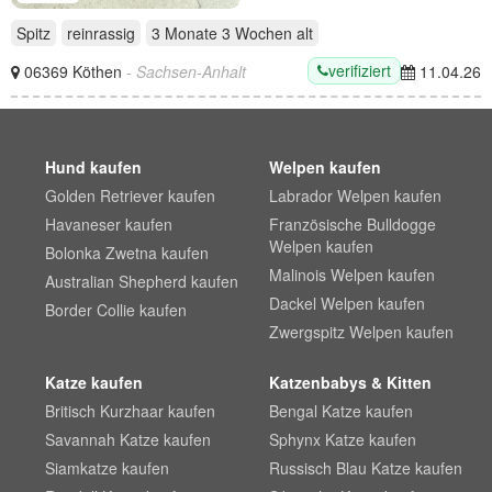
Spitz
reinrassig
3 Monate 3 Wochen
alt
verifiziert
06369 Köthen
- Sachsen-Anhalt
11.04.26
Hund kaufen
Welpen kaufen
Golden Retriever kaufen
Labrador Welpen kaufen
Havaneser kaufen
Französische Bulldogge
Welpen kaufen
Bolonka Zwetna kaufen
Malinois Welpen kaufen
Australian Shepherd kaufen
Dackel Welpen kaufen
Border Collie kaufen
Zwergspitz Welpen kaufen
Katze kaufen
Katzenbabys & Kitten
Britisch Kurzhaar kaufen
Bengal Katze kaufen
Savannah Katze kaufen
Sphynx Katze kaufen
Siamkatze kaufen
Russisch Blau Katze kaufen