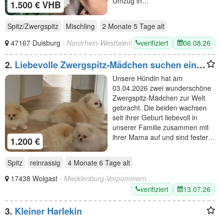
Umzug in…
1.500 € VHB
Spitz/Zwergspitz
Mischling
2 Monate 5 Tage
alt
verifiziert
06.08.26
47167 Duisburg
- Nordrhein-Westfalen
2.
Liebevolle Zwergspitz-Mädchen suchen ein
neues Zuhause ❤️
Unsere Hündin hat am
03.04.2026 zwei wunderschöne
Zwergspitz-Mädchen zur Welt
gebracht. Die beiden wachsen
seit ihrer Geburt liebevoll in
unserer Familie zusammen mit
ihrer Mama auf und sind fester…
1.200 €
Spitz
reinrassig
4 Monate 6 Tage
alt
17438 Wolgast
- Mecklenburg-Vorpommern
verifiziert
13.07.26
3.
Kleiner Harlekin