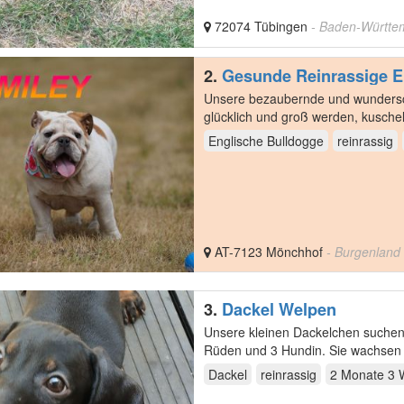
72074 Tübingen
- Baden-Württe
2.
Gesunde Reinrassige E
Unsere bezaubernde und wundersch
glücklich und groß werden, kusche
ein…
Englische Bulldogge
reinrassig
AT-7123 Mönchhof
- Burgenland
3.
Dackel Welpen
Unsere kleinen Dackelchen suchen
Rüden und 3 Hundin. Sie wachsen 
sind sie…
Dackel
reinrassig
2 Monate 3