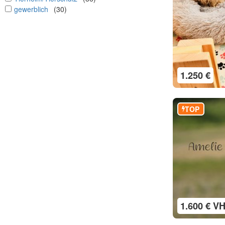
undefined
gewerblich
(30)
1.250 €
TOP
1.600 € V