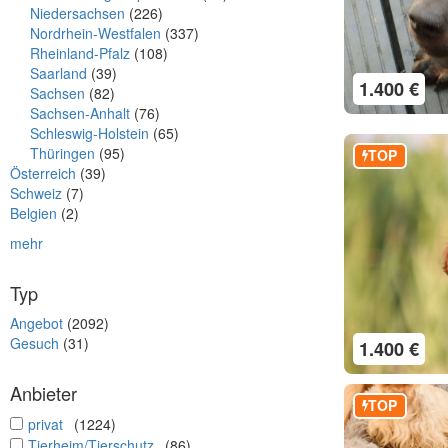
Niedersachsen
(226)
Nordrhein-Westfalen
(337)
Rheinland-Pfalz
(108)
Saarland
(39)
1.400 €
Sachsen
(82)
Sachsen-Anhalt
(76)
Schleswig-Holstein
(65)
Thüringen
(95)
TOP
Österreich
(39)
Schweiz
(7)
Belgien
(2)
mehr
Typ
Angebot
(2092)
Gesuch
(31)
1.400 €
Anbieter
TOP
undefined
privat
(1224)
undefined
Tierheim/Tierschutz
(86)