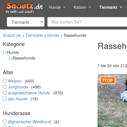
Hunde
Katzen
Tiermarkt
Snautz.de
Tiermarkt
Hunde
Rassehunde
Rasseh
Kategorie
(-)
Hunde
(-)
Rassehunde
1 bis 20 von 21
Alter
TOP
undefined
Welpen
(600)
undefined
Junghunde
(498)
undefined
ausgewachsene Hunde
(976)
undefined
alte Hunde
(18)
Hunderasse
undefined
Afghanischer Windhund
(2)