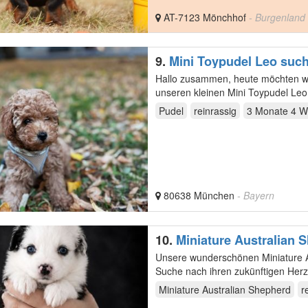
AT-7123 Mönchhof
- Burgenland
9.
Mini Toypudel Leo such
Hallo zusammen, heute möchten wir euch unseren jüngsten Bewohner der Pflegestation vorstellen:
Pudel
reinrassig
3 Monate 4 
80638 München
- Bayern
10.
Miniature Australian 
Unsere wunderschönen Miniature Au
Suche nach ihren zukünftigen Her
verbringen…
Miniature Australian Shepherd
r