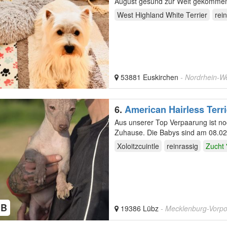
August gesund zur Welt gekommen sind. Es sind insgesamt 7 Welpen – 4 Hündinn
Beide…
West Highland White Terrier
rei
53881 Euskirchen
- Nordrhein-W
6.
American Hairless Terr
Aus unserer Top Verpaarung ist no
Zuhause. Die Babys sind am 08.02
ausziehen am 03.05.26…
Xoloitzcuintle
reinrassig
Zucht 
HB
19386 Lübz
- Mecklenburg-Vor