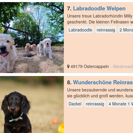
7.
Labradoodle Welpen
Unsere treue Labradorhündin Mill
geschenkt. Die kleinen Fellnasen 
auf –…
Labradoodle
reinrassig
2 Mona
49179 Ostercappeln
- Niedersac
8.
Wunderschöne Reinras
Familiensuche
Unsere bezaubernde und wundersc
sie glücklich und groß werden, ku
Zuhause ein…
Dackel
reinrassig
4 Monate 1