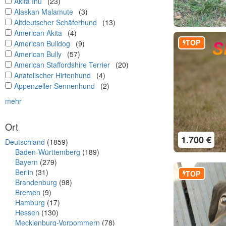
undefined
Akita Inu
(23)
undefined
Alaskan Malamute
(3)
undefined
Altdeutscher Schäferhund
(13)
undefined
American Akita
(4)
TOP
undefined
American Bulldog
(9)
undefined
American Bully
(57)
undefined
American Staffordshire Terrier
(20)
undefined
Anatolischer Hirtenhund
(4)
undefined
Appenzeller Sennenhund
(2)
mehr
Ort
1.700 €
Deutschland
(1859)
Baden-Württemberg
(189)
Bayern
(279)
Berlin
(31)
TOP
Brandenburg
(98)
Bremen
(9)
Hamburg
(17)
Hessen
(130)
Mecklenburg-Vorpommern
(78)