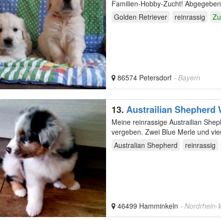
Familien-Hobby-Zucht! Abgegeben werden die Kleinen ab der 10. Lebenswoche an ihre neue
Familien in ihr…
Golden Retriever
reinrassig
Zu
86574 Petersdorf
- Bayern
13.
Au
Meine reinrassige Austrailian She
Australian Shepherd
reinrassig
46499 Hamminkeln
- Nordrhein-