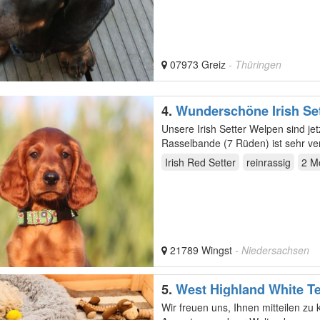
07973 Greiz
- Thüringen
4.
Wunderschöne Irish Set
Unsere Irish Setter Welpen sind jetzt 
Rasselbande (7 Rüden) ist sehr verschmu
wachsen…
Irish Red Setter
reinrassig
2 M
21789 Wingst
- Niedersachsen
5.
West Highland White Te
Wir freuen uns, Ihnen mitteilen z