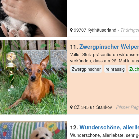
99707 Kyffhäuserland
- Thüringe
11.
Zwergpinscher Welpe
​Voller Stolz präsentieren wir unser
verkünden, dass am 26. Mai in uns
Welpen…
Zwergpinscher
reinrassig
Zuch
CZ-345 61 Stankov
- Pilsner Reg
12.
Wunderschöne, allerli
Wunderschöne, allerliebste, sehr 