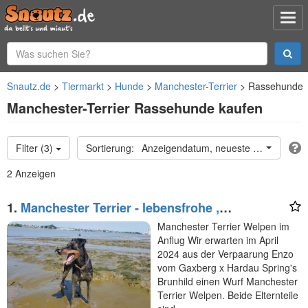
Snautz.de
Tiermarkt
Hunde
Manchester-Terrier
Rassehunde
Manchester-Terrier Rassehunde kaufen
Filter (3)
Anzeigendatum, neueste oben
2 Anzeigen
1.
Manchester Terrier - lebensfrohe ,
kurzhaarige Familienhunde in mittlerer Größe
Manchester Terrier Welpen im
Anflug Wir erwarten im April
2024 aus der Verpaarung Enzo
vom Gaxberg x Hardau Spring's
Brunhild einen Wurf Manchester
Terrier Welpen. Beide Elternteile