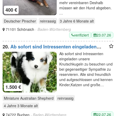
mehr vereinbaren Deshalb
müssen wir den Hund abgeben.
400 €
…
Deutscher Pinscher
reinrassig
3 Jahre 6 Monate
alt
71101 Schönaich
- Baden-Württemberg
verifiziert
23.07.26
20.
Ab sofort sind Intressenten eingeladen
unsere
Ab sofort sind Intressenten
eingeladen unsere
Knutschkugeln zu besuchen und
bei gegenseitiger Sympathie zu
reservieren. Alle sind freundlich
und aufgeschlossen und kennen
Kinder,Katzen und große…
1.500 €
Miniature Australian Shepherd
reinrassig
4 Jahre 3 Monate
alt
22.07.26
74722 Buchen
- Baden-Württemberg