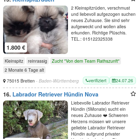
2 Kleinspitzrüden, verschmust
und liebevoll aufgezogen suchen
neues Zuhause. Sie sind sehr
aufgeweckt und wollen alles
erkunden. Richtige Plüschis.
TEL.: 015122325338
1.800 €
Kleinspitz
reinrassig
Zucht "Von dem Team Rathszunft"
2 Monate 6 Tage
alt
verifiziert
24.07.26
75015 Bretten
- Baden-Württemberg
16.
Labrador Retriever Hündin Nova
Liebevolle Labrador Retriever
Hündin (5Monate) sucht ein
neues Zuhause ❤️ Schweren
Herzens müssen wir unsere
geliebte Labrador Retriever
Hündin aufgrund privater