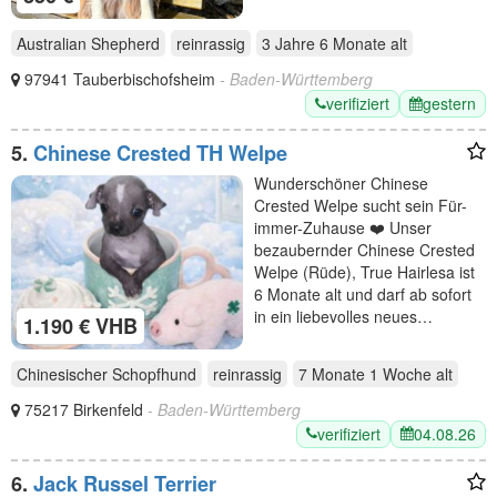
Australian Shepherd
reinrassig
3 Jahre 6 Monate
alt
97941 Tauberbischofsheim
- Baden-Württemberg
verifiziert
gestern
5.
Chinese Crested TH Welpe
Wunderschöner Chinese
Crested Welpe sucht sein Für-
immer-Zuhause ❤️ Unser
bezaubernder Chinese Crested
Welpe (Rüde), True Hairlesa ist
6 Monate alt und darf ab sofort
in ein liebevolles neues…
1.190 € VHB
Chinesischer Schopfhund
reinrassig
7 Monate 1 Woche
alt
75217 Birkenfeld
- Baden-Württemberg
verifiziert
04.08.26
6.
Jack Russel Terrier