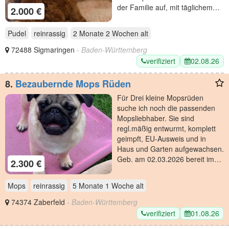
der Familie auf, mit täglichem…
2.000 €
Pudel
reinrassig
2 Monate 2 Wochen
alt
72488 Sigmaringen
- Baden-Württemberg
verifiziert
02.08.26
8.
Bezaubernde Mops Rüden
Für Drei kleine Mopsrüden
suche ich noch die passenden
Mopsliebhaber. Sie sind
regl.mäßig entwurmt, komplett
geimpft, EU-Ausweis und in
Haus und Garten aufgewachsen.
Geb. am 02.03.2026 bereit im…
2.300 €
Mops
reinrassig
5 Monate 1 Woche
alt
74374 Zaberfeld
- Baden-Württemberg
verifiziert
01.08.26