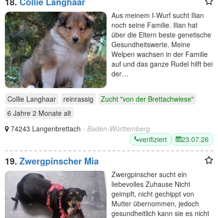
18.
Collie Langhaar
Aus meinem I-Wurf sucht Ilian
noch seine Familie. Ilian hat
über die Eltern beste genetische
Gesundheitswerte. Meine
Welpen wachsen in der Familie
auf und das ganze Rudel hilft bei
der…
Collie Langhaar
reinrassig
Zucht "von der Brettachwiese"
6 Jahre 2 Monate
alt
74243 Langenbrettach
- Baden-Württemberg
verifiziert
23.07.26
19.
Zwergpinscher Mia
Zwergpinscher sucht ein
liebevolles Zuhause Nicht
geimpft, nicht gechippt von
Mutter übernommen, jedoch
gesundheitlich kann sie es nicht