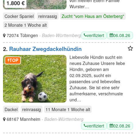
von meinen Eltern Familie
1.800 €
Wurster…
Cocker Spaniel
reinrassig
Zucht "vom Haus am Österberg"
2 Monate 1 Woche
alt
verifiziert
06.08.26
72074 Tübingen
- Baden-Württemberg
2.
Rauhaar Zwegdackelhündin
Liebevolle Hündin sucht ein
TOP
neues Zuhause Unsere liebe
Hündin, geboren am
02.09.2025, sucht ein
passendes und liebevolles
Zuhause. Sie ist eine sehr
aufmerksame, verschmuste
und…
Dackel
reinrassig
11 Monate 1 Woche
alt
68167 Mannheim
- Baden-Württemberg
verifiziert
02.08.26