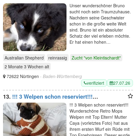
Unser wunderschöner Bruno
sucht noch sein Traumzuhause.
Nachdem seine Geschwister
schon in die große weite Welt
sind. Bruno ist ein absoluter
Schatz der viel erleben möchte.
Er hat einen hohen…
Australian Shepherd
reinrassig
Zucht "von Kleintischardt"
2 Monate 3 Wochen
alt
72622 Nürtingen
- Baden-Württemberg
verifiziert
27.07.26
13.
!!! 3 Welpen schon reserviert!!!
Wunderschöne Retro
!!! 3 Welpen schon reserviert!!!
Wunderschöne Retro Mops
Welpen mit Top Eltern! Mutter
Caya (vorletztes Foto) hat aus
ihrem ersten Wurf ein Rüde mit
Top Ergebnissen. Dieser wurde