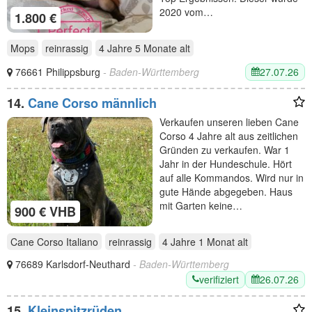
2020 vom…
1.800 €
Mops
reinrassig
4 Jahre 5 Monate
alt
27.07.26
76661 Philippsburg
- Baden-Württemberg
14.
Cane Corso männlich
Verkaufen unseren lieben Cane
Corso 4 Jahre alt aus zeitlichen
Gründen zu verkaufen. War 1
Jahr in der Hundeschule. Hört
auf alle Kommandos. Wird nur in
gute Hände abgegeben. Haus
mit Garten keine…
900 € VHB
Cane Corso Italiano
reinrassig
4 Jahre 1 Monat
alt
76689 Karlsdorf-Neuthard
- Baden-Württemberg
verifiziert
26.07.26
15.
Kleinspitzrüden