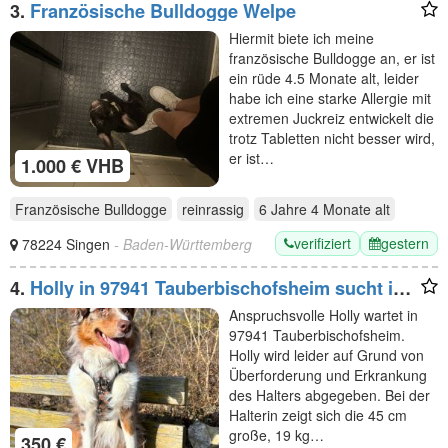
3.
Französische Bulldogge Welpe
Hiermit biete ich meine
französische Bulldogge an, er ist
ein rüde 4.5 Monate alt, leider
habe ich eine starke Allergie mit
extremen Juckreiz entwickelt die
trotz Tabletten nicht besser wird,
er ist…
1.000 € VHB
Französische Bulldogge
reinrassig
6 Jahre 4 Monate
alt
verifiziert
gestern
78224 Singen
- Baden-Württemberg
4.
Holly in 97941 Tauberbischofsheim sucht ihr
Für-immer-Zuhause
Anspruchsvolle Holly wartet in
97941 Tauberbischofsheim.
Holly wird leider auf Grund von
Überforderung und Erkrankung
des Halters abgegeben. Bei der
Halterin zeigt sich die 45 cm
große, 19 kg…
350 €