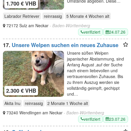
Umstände abgeben. Diese…
1.700 € VHB
Labrador Retriever
reinrassig
5 Monate 4 Wochen
alt
72172 Sulz am Neckar
- Baden-Württemberg
verifiziert
24.07.26
17.
Unsere Welpen suchen ein neues Zuhause
Unsere süßen Welpen
japanischer Abstammung, sind
Anfang August ,auf der Suche
nach einem liebevollen und
vertrauensvollen Zuhause. Bis
zu ihrem Auszug werden sie
vollständig geimpft, gechippt
2.300 € VHB
und…
Akita Inu
reinrassig
2 Monate 1 Woche
alt
73240 Wendlingen am Neckar
- Baden-Württemberg
verifiziert
23.07.26