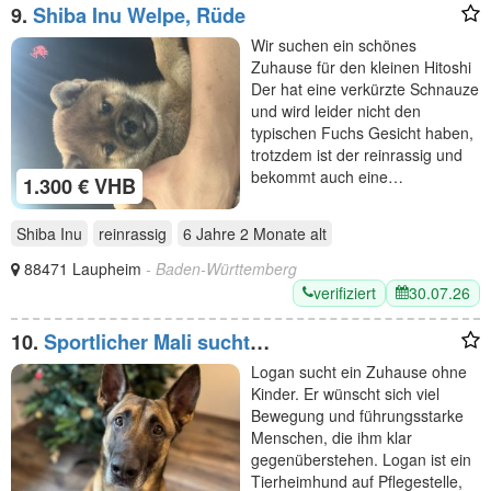
9.
Shiba Inu Welpe, Rüde
Wir suchen ein schönes
Zuhause für den kleinen Hitoshi
Der hat eine verkürzte Schnauze
und wird leider nicht den
typischen Fuchs Gesicht haben,
trotzdem ist der reinrassig und
bekommt auch eine…
1.300 € VHB
Shiba Inu
reinrassig
6 Jahre 2 Monate
alt
88471 Laupheim
- Baden-Württemberg
verifiziert
30.07.26
10.
Sportlicher Mali sucht
führungskompetentes Zuhause
Logan sucht ein Zuhause ohne
Kinder. Er wünscht sich viel
Bewegung und führungsstarke
Menschen, die ihm klar
gegenüberstehen. Logan ist ein
Tierheimhund auf Pflegestelle,