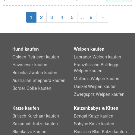
1
2
3
4
5
…
9
»
Hund kaufen
Welpen kaufen
Golden Retriever kaufen
Labrador Welpen kaufen
Havaneser kaufen
Französische Bulldogge
Welpen kaufen
Bolonka Zwetna kaufen
Malinois Welpen kaufen
Australian Shepherd kaufen
Dackel Welpen kaufen
Border Collie kaufen
Zwergspitz Welpen kaufen
Katze kaufen
Katzenbabys & Kitten
Britisch Kurzhaar kaufen
Bengal Katze kaufen
Savannah Katze kaufen
Sphynx Katze kaufen
Siamkatze kaufen
Russisch Blau Katze kaufen