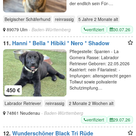
der endlich sein Für-…
Belgischer Schäferhund
reinrassig
5 Jahre 2 Monate
alt
verifiziert
30.07.26
89079 Ulm
- Baden-Württemberg
11.
Hanni * Bella * Hibiki * Nero * Shadow
Pflegestelle: Spanien - La
Gomera Rasse: Labrador
Retriever Geboren: 22.05.2026
Kastriert: nein Filariatest: -
Impfungen: altersgerecht gegen
Tollwut sowie polivalente
Schutzimpfung…
450 €
Labrador Retriever
reinrassig
2 Monate 2 Wochen
alt
74861 Neudenau
- Baden-Württemberg
verifiziert
29.07.26
12.
Wunderschöner Black Tri Rüde