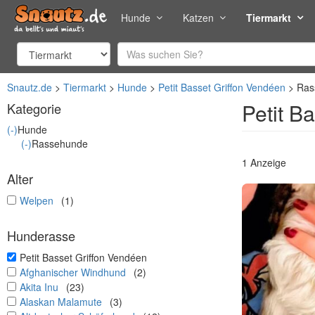
Hunde
Katzen
Tiermarkt
Snautz.de
Tiermarkt
Hunde
Petit Basset Griffon Vendéen
Ras
Petit B
Kategorie
(-)
Hunde
(-)
Rassehunde
1 Anzeige
Alter
undefined
Welpen
(1)
Hunderasse
undefined
Petit Basset Griffon Vendéen
undefined
Afghanischer Windhund
(2)
undefined
Akita Inu
(23)
undefined
Alaskan Malamute
(3)