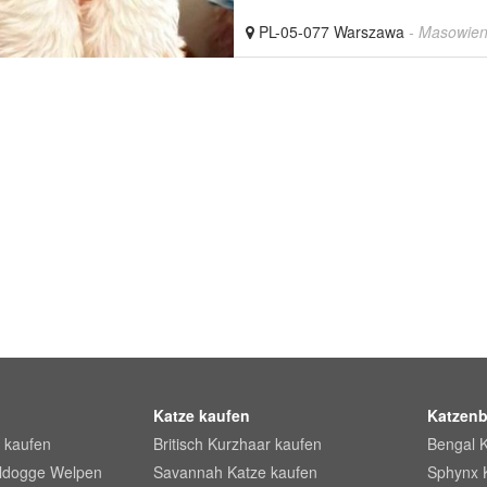
PL-05-077 Warszawa
- Masowie
Katze kaufen
Katzenb
 kaufen
Britisch Kurzhaar kaufen
Bengal 
lldogge Welpen
Savannah Katze kaufen
Sphynx 