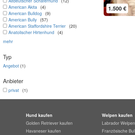
undefined
Altdeutscher Schäferhund
(12)
undefined
American Akita
(4)
1.500 €
undefined
American Bulldog
(9)
undefined
American Bully
(57)
undefined
American Staffordshire Terrier
(20)
undefined
Anatolischer Hirtenhund
(4)
mehr
Typ
Angebot
(1)
Anbieter
undefined
privat
(1)
Hund kaufen
Welpen kaufen
Golden Retriever kaufen
Labrador Welpen
Havaneser kaufen
Französische Bu