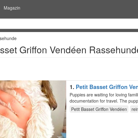
Magazin
sehunde
asset Griffon Vendéen Rassehund
1.
Petit Basset Griffon V
Puppies are waiting for loving fam
documentation for travel. The puppies are home-raised, well-cared for, and accustomed to other
dogs…
Petit Basset Griffon Vendéen
rei