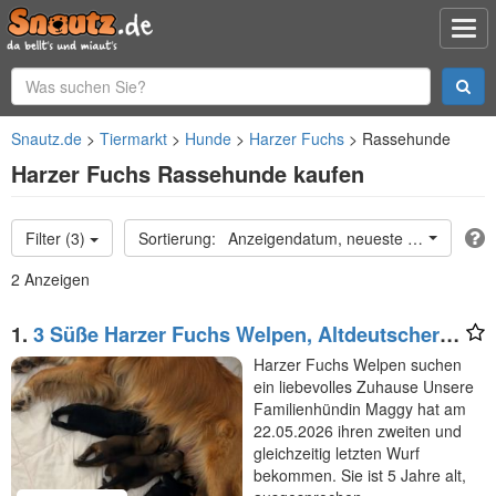
Snautz.de
Tiermarkt
Hunde
Harzer Fuchs
Rassehunde
Harzer Fuchs Rassehunde kaufen
Filter (3)
Anzeigendatum, neueste oben
2 Anzeigen
1.
3 Süße Harzer Fuchs Welpen, Altdeutscher
Schäferhund
Harzer Fuchs Welpen suchen
ein liebevolles Zuhause Unsere
Familienhündin Maggy hat am
22.05.2026 ihren zweiten und
gleichzeitig letzten Wurf
bekommen. Sie ist 5 Jahre alt,