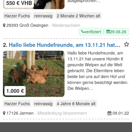
ausgesprochen…
550 € VHB
Harzer Fuchs
reinrassig
2 Monate 2 Wochen
alt
29393 Groß Oesingen
- Niedersachsen
verifiziert
29.06.26
2.
Hallo liebe Hundefreunde, am 13.11.21 hat
unsere Hündin
Hallo liebe Hundefreunde, am
13.11.21 hat unsere Hündin 8
gesunde Welpen auf die Welt
gebracht. Die Elterntiere leben
beide bei uns auf dem Hof und
können gerne besichtigt werden.
Die Welpen…
1.000 €
Harzer Fuchs
reinrassig
4 Jahre 8 Monate
alt
17126 Jarmen
- Mecklenburg-Vorpommern
09.01.22