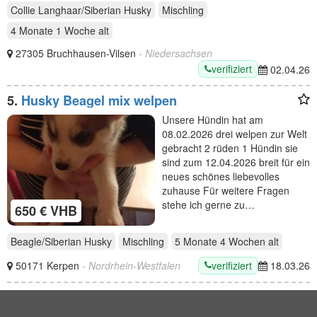
Collie Langhaar/Siberian Husky
Mischling
4 Monate 1 Woche
alt
27305 Bruchhausen-Vilsen
- Niedersachsen
verifiziert
02.04.26
5.
Husky Beagel mix welpen
Unsere Hündin hat am
08.02.2026 drei welpen zur Welt
gebracht 2 rüden 1 Hündin sie
sind zum 12.04.2026 breit für ein
neues schönes liebevolles
zuhause Für weitere Fragen
stehe ich gerne zu…
650 € VHB
Beagle/Siberian Husky
Mischling
5 Monate 4 Wochen
alt
verifiziert
50171 Kerpen
- Nordrhein-Westfalen
18.03.26