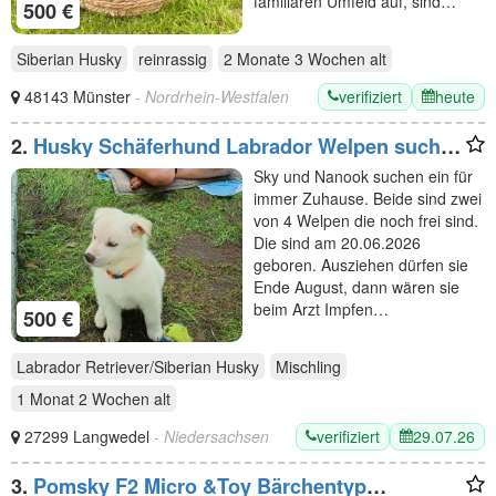
familiären Umfeld auf, sind…
500 €
Siberian Husky
reinrassig
2 Monate 3 Wochen
alt
verifiziert
heute
48143 Münster
- Nordrhein-Westfalen
2.
Husky Schäferhund Labrador Welpen suchen
liebevolles Zuhause
Sky und Nanook suchen ein für
immer Zuhause. Beide sind zwei
von 4 Welpen die noch frei sind.
Die sind am 20.06.2026
geboren. Ausziehen dürfen sie
Ende August, dann wären sie
beim Arzt Impfen…
500 €
Labrador Retriever/Siberian Husky
Mischling
1 Monat 2 Wochen
alt
verifiziert
29.07.26
27299 Langwedel
- Niedersachsen
3.
Pomsky F2 Micro &Toy Bärchentyp