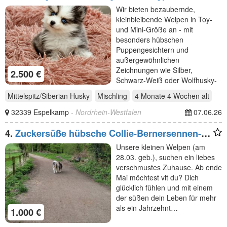
Puppengesicht (Pomeranian Minihusky)
Wir bieten bezaubernde,
kleinbleibende Welpen in Toy-
und Mini-Größe an - mit
besonders hübschen
Puppengesichtern und
außergewöhnlichen
Zeichnungen wie Silber,
2.500 €
Schwarz-Weiß oder Wolfhusky-
Muster.…
Mittelspitz/Siberian Husky
Mischling
4 Monate 4 Wochen
alt
32339 Espelkamp
- Nordrhein-Westfalen
07.06.26
4.
Zuckersüße hübsche Collie-Bernersennen-
Husky
Unsere kleinen Welpen (am
28.03. geb.), suchen ein liebes
verschmustes Zuhause. Ab ende
Mai möchtest vlt du? Dich
glücklich fühlen und mit einem
der süßen dein Leben für mehr
als ein Jahrzehnt…
1.000 €