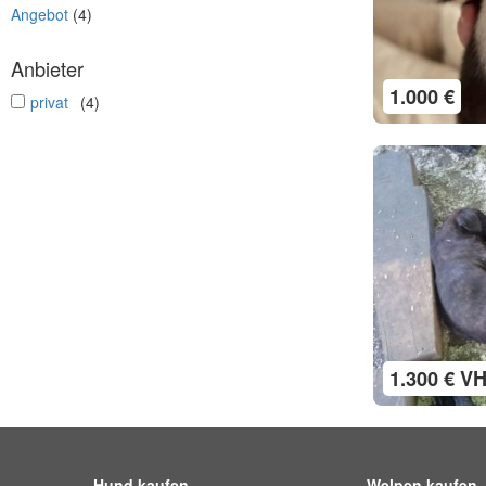
Angebot
(4)
Anbieter
1.000 €
undefined
privat
(4)
1.300 € V
Hund kaufen
Welpen kaufen