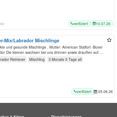
verifiziert
10.07.26
alz
r-Mix/Labrador Mischlinge
chlinge . Mutter: American Staffort -Boxer
Mischling Vater: reinrassiger Labrador Die kleinen wachsen bei uns drinnen sowie draußen auf.…
brador Retriever
Mischling
3 Monate 5 Tage
alt
verifiziert
25.06.26
abys & Kitten
Dienstleistungen