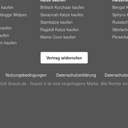
 kaufen
Britisch Kurzhaar kaufen
Bengal 
lldogge Welpen
Savannah Katze kaufen
Sphynx 
Siamkatze kaufen
Russisch
kaufen
Ragdoll Katze kaufen
Sibirisc
aufen
Maine Coon kaufen
Perserka
en kaufen
Vertrag widerrufen
Nutzungsbedingungen
Datenschutzerklärung
Datenschutze
026 Snautz.de - Snautz ® ist eine eingetragene Marke. Alle Rechte vor