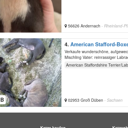
56626 Andernach
- Rheinland-Pf
4.
American Stafford-Boxe
Verkaufe wunderschöne, aufgeweckte und gesunde Mis
American Staffordshire Terrier/La
HB
02953 Groß Düben
- Sachsen
Katze kaufen
Katzenb