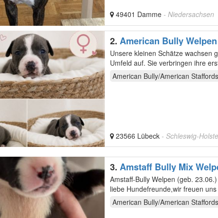
49401 Damme
- Niedersachsen
2.
American Bully Welpen
Unsere kleinen Schätze wachsen ge
Umfeld auf. Sie verbringen ihre er
Ruhe.…
American Bully/American Staffords
23566 Lübeck
- Schleswig-Holste
3.
Amstaff Bully Mix Welp
Amstaff-Bully Welpen (geb. 23.06.
liebe Hundefreunde,wir freuen uns
bekommen. Es…
American Bully/American Staffords