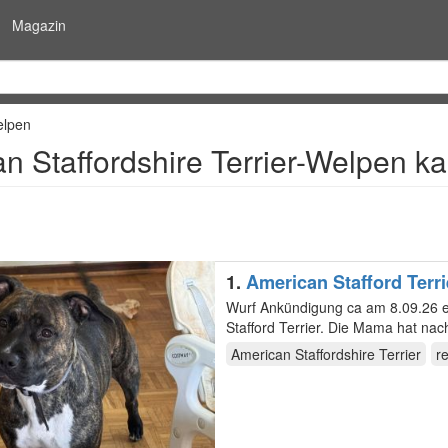
Magazin
lpen
n Staffordshire Terrier-Welpen k
1.
American Stafford Terri
Wurf Ankündigung ca am 8.09.26 e
Stafford Terrier. Die Mama hat nach
Rasse…
American Staffordshire Terrier
r