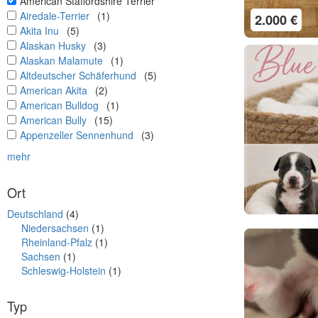
undefined
American Staffordshire Terrier
undefined
Airedale-Terrier
(1)
2.000 €
undefined
Akita Inu
(5)
undefined
Alaskan Husky
(3)
undefined
Alaskan Malamute
(1)
undefined
Altdeutscher Schäferhund
(5)
undefined
American Akita
(2)
undefined
American Bulldog
(1)
undefined
American Bully
(15)
undefined
Appenzeller Sennenhund
(3)
mehr
Ort
Deutschland
(4)
Niedersachsen
(1)
Rheinland-Pfalz
(1)
Sachsen
(1)
Schleswig-Holstein
(1)
Typ