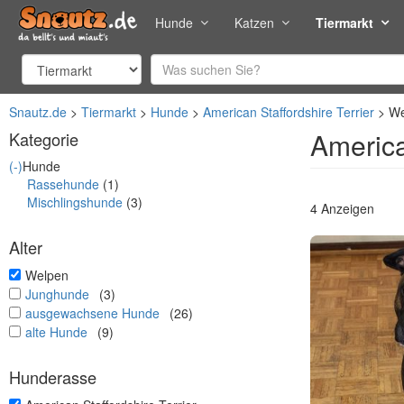
Hunde
Katzen
Tiermarkt
Snautz.de
Tiermarkt
Hunde
American Staffordshire Terrier
We
America
Kategorie
(-)
Hunde
Rassehunde
(1)
Mischlingshunde
(3)
4 Anzeigen
Alter
undefined
Welpen
undefined
Junghunde
(3)
undefined
ausgewachsene Hunde
(26)
undefined
alte Hunde
(9)
Hunderasse