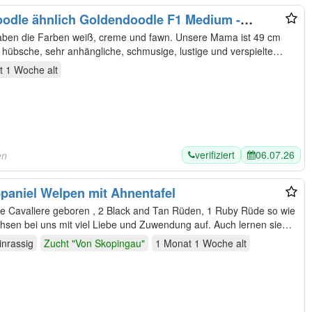
odle ähnlich Goldendoodle F1 Medium -
lienaufzucht
haben die Farben weiß, creme und fawn. Unsere Mama ist 49 cm
, hübsche, sehr anhängliche, schmusige, lustige und verspielte…
t 1 Woche
alt
verifiziert
06.07.26
en
Spaniel Welpen mit Ahnentafel
ne Cavaliere geboren , 2 Black and Tan Rüden, 1 Ruby Rüde so wie
1 Black and Tan Mädchen. Sie wachsen bei uns mit viel Liebe und Zuwendung auf. Auch lernen sie…
inrassig
Zucht "Von Skopingau"
1 Monat 1 Woche
alt