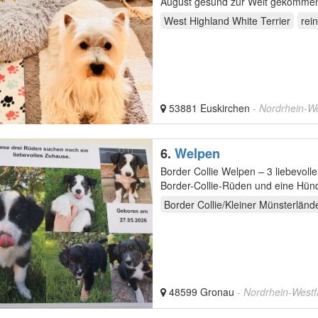
August gesund zur Welt gekommen sind. Es sind insgesamt 7 Welpen – 4 Hündinn
Beide…
West Highland White Terrier
rei
53881 Euskirchen
- Nordrhein-W
6.
Welpen
Border Collie Welpen – 3 liebevolle Rüde
Border-Collie-Rüden und eine Hündin suchen ab der 10-12. Lebenswoche ein liebevolles Zuhause, in
dem…
Border Collie/Kleiner Münsterländ
48599 Gronau
- Nordrhein-Westf