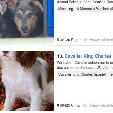
Animal Police auf den Straßen Rumä
ausgesetzt…
Mischling
5 Monate 3 Wochen
al
32130 Enger
- Nordrhein-Westfa
13.
Cavalier King Charles
Wir haben Cavalierwelpen,nur in be
das passende Zuhause. Wir züchte
den…
Cavalier King Charles Spaniel
re
59425 Unna
- Nordrhein-Westfal