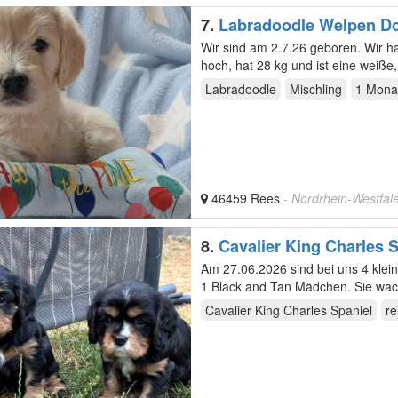
7.
Labradoodle Welpen Do
erfahrene liebevolle Fami
Wir sind am 2.7.26 geboren. Wir 
hoch, hat 28 kg und ist eine weiße
Labradoodle
Mischling
1 Mona
46459 Rees
- Nordrhein-Westfal
8.
Cavalier King Charles 
Am 27.06.2026 sind bei uns 4 klei
Cavalier King Charles Spaniel
re