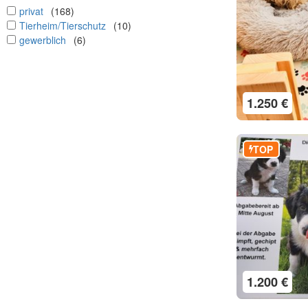
undefined
privat
(168)
undefined
Tierheim/Tierschutz
(10)
undefined
gewerblich
(6)
1.250 €
TOP
1.200 €