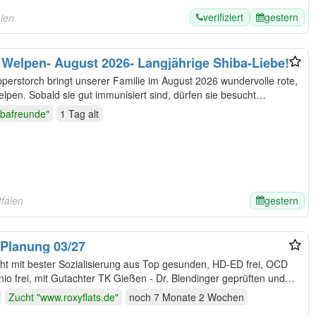
verifiziert
gestern
alen
u Welpen- August 2026- Langjährige Shiba-Liebe!
pen. Sobald sie gut immunisiert sind, dürfen sie besucht
ibafreunde"
1 Tag
alt
gestern
falen
 Planung 03/27
ht mit bester Sozialisierung aus Top gesunden, HD-ED frei, OCD
frei Patella frei, DOK alles auch Gonio frei, mit Gutachter TK Gießen - Dr. Blendinger geprüften und…
Zucht "www.roxyflats.de"
noch
7 Monate 2 Wochen