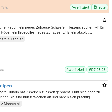
verifiziert
heute
tfalen
 neues Zuhause Schweren Herzens suchen wir für
unseren 13 Wochen alten Maltipoo-Rüden ein liebevolles neues Zuhause. Er ist ein absolut…
nate 4 Tage
alt
verifiziert
07.08.26
len
ilian Shepherd Welpen
pherd Hündin hat 7 Welpen zur Welt gebracht. Fünf sind noch zu
2 Monate
alt