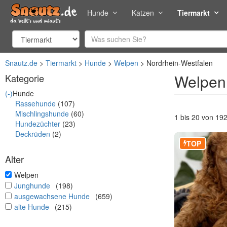
Hunde
Katzen
Tiermarkt
Snautz.de
Tiermarkt
Hunde
Welpen
Nordrhein-Westfalen
Welpen 
Kategorie
(-)
Hunde
Rassehunde
(107)
Mischlingshunde
(60)
1 bis 20 von 19
Hundezüchter
(23)
Deckrüden
(2)
TOP
Alter
undefined
Welpen
undefined
Junghunde
(198)
undefined
ausgewachsene Hunde
(659)
undefined
alte Hunde
(215)