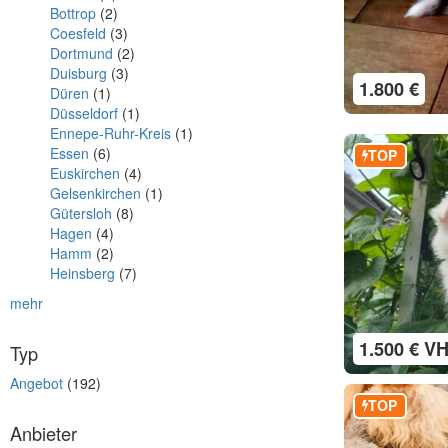
Bottrop
(2)
Coesfeld
(3)
Dortmund
(2)
Duisburg
(3)
1.800 €
Düren
(1)
Düsseldorf
(1)
Ennepe-Ruhr-Kreis
(1)
Essen
(6)
TOP
Euskirchen
(4)
Gelsenkirchen
(1)
Gütersloh
(8)
Hagen
(4)
Hamm
(2)
Heinsberg
(7)
mehr
1.500 € V
Typ
Angebot
(192)
TOP
Anbieter