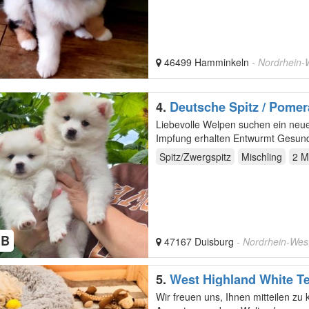
46499 Hamminkeln
- Nordrhein-
4.
Deutsche Spitz / Pomer
Woche alt
Liebevolle Welpen suchen ein neues Zuhause. 10 Wochen alt 1 Rüde und 1 Hündin Gechippt Erste
Impfung erhalten Entwurmt Gesund, 
Spitz/Zwergspitz
Mischling
2 M
HB
47167 Duisburg
- Nordrhein-Wes
5.
West Highland White Te
Wir freuen uns, Ihnen mitteilen z