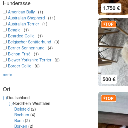
Hunderasse
1.750 €
undefined
American Bully
(1)
undefined
Australian Shepherd
(11)
undefined
Australian Terrier
(1)
TOP
undefined
Beagle
(1)
undefined
Bearded Collie
(1)
undefined
Belgischer Schäferhund
(3)
undefined
Berner Sennenhund
(4)
undefined
Bichon Frisé
(1)
undefined
Biewer Yorkshire Terrier
(2)
undefined
Border Collie
(6)
mehr
500 €
Ort
(-)
Deutschland
TOP
(-)
Nordrhein-Westfalen
Bielefeld
(2)
Bochum
(4)
Bonn
(2)
Borken
(2)