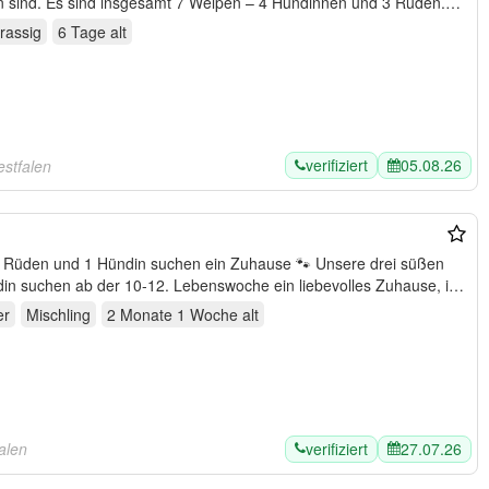
en und 3 Rüden.
nrassig
6 Tage
alt
verifiziert
05.08.26
estfalen
n und 1 Hündin suchen ein Zuhause 🐾 Unsere drei süßen
er
Mischling
2 Monate 1 Woche
alt
verifiziert
27.07.26
alen