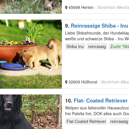
45699 Herten
- Nordrhein-Westf
9.
Reinrassige Shiba - In
Liebe Shibafreunde, der Hundeklapperstorch bringt unserer Familie im August 2026 wundervolle rote,
weiße und schwarze Shiba - Inu Wel
werden…
Shiba Inu
reinrassig
Zucht "Sh
32609 Hüllhorst
- Nordrhein-West
10.
Flat- Coated Retriever
Welpen aus liebevoller Hausaufzuc
Flat-Coated Retriever
reinrassig