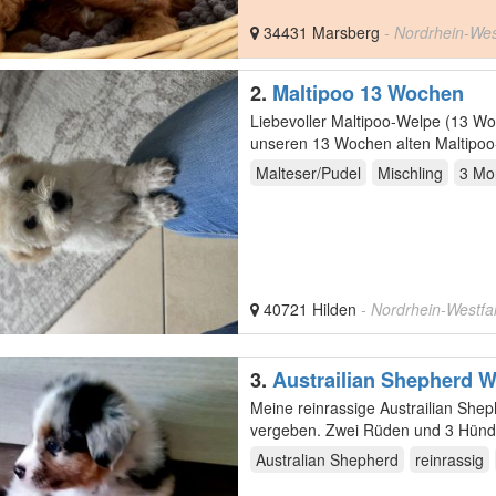
34431 Marsberg
- Nordrhein-Wes
2.
Maltipoo 13 Wochen
Liebevoller Maltipoo-Welpe (13 Wochen) sucht ein
Malteser/Pudel
Mischling
3 Mo
40721 Hilden
- Nordrhein-Westfa
3.
Austra
Meine reinrassige Austrailian She
vergeben. Zwei Rüden und 3 Hündinnen Sie sind nun 8 Wochen alt und haben sich prächtig
entwickelt…
Australian Shepherd
reinrassig