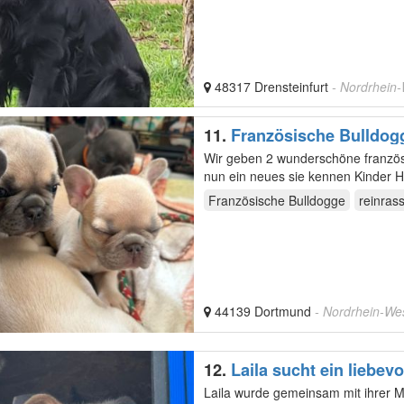
48317 Drensteinfurt
- Nordrhein-
11.
Französische Bulldogg
Wir geben 2 wunderschöne französ
Französische Bulldogge
reinrass
44139 Dortmund
- Nordrhein-We
12.
Laila sucht ein liebev
Laila wurde gemeinsam mit ihrer 