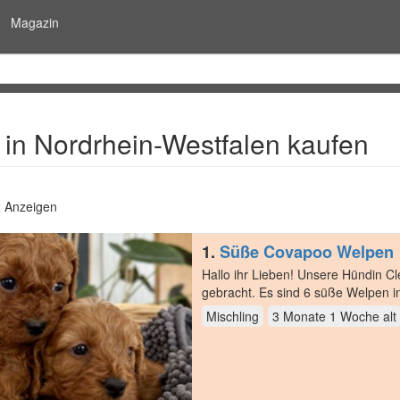
Magazin
in Nordrhein-Westfalen kaufen
2 Anzeigen
1.
Süße Covapoo Welpen
Hallo ihr Lieben! Unsere Hündin Cleo hat am 1.05.2026 gesunde, bezauberten Welpen zur Welt
gebracht. Es sind 6 süße Welpen in der Farbe Apricot- Mahagoni Rot Davon sind 4 Hündinnen und
2…
Mischling
3 Monate 1 Woche
alt