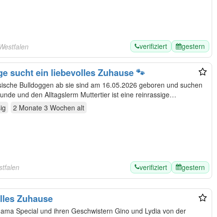
verifiziert
gestern
Westfalen
e sucht ein liebevolles Zuhause 🐾
ische Bulldoggen ab sie sind am 16.05.2026 geboren und suchen
nun ein neues sie kennen Kinder Hunde und den Alltagslerm Muttertier ist eine reinrassige…
ig
2 Monate 3 Wochen
alt
verifiziert
gestern
stfalen
olles Zuhause
Mama Special und ihren Geschwistern Gino und Lydia von der