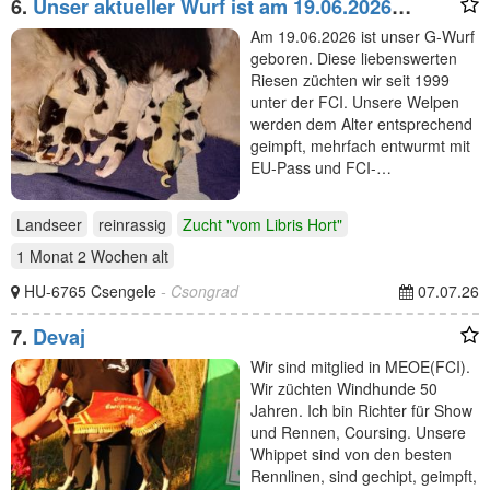
6.
Unser aktueller Wurf ist am 19.06.2026
gelandet
Am 19.06.2026 ist unser G-Wurf
geboren. Diese liebenswerten
Riesen züchten wir seit 1999
unter der FCI. Unsere Welpen
werden dem Alter entsprechend
geimpft, mehrfach entwurmt mit
EU-Pass und FCI-…
Landseer
reinrassig
Zucht "vom Libris Hort"
1 Monat 2 Wochen
alt
HU-6765 Csengele
- Csongrad
07.07.26
7.
Devaj
Wir sind mitglied in MEOE(FCI).
Wir züchten Windhunde 50
Jahren. Ich bin Richter für Show
und Rennen, Coursing. Unsere
Whippet sind von den besten
Rennlinen, sind gechipt, geimpft,