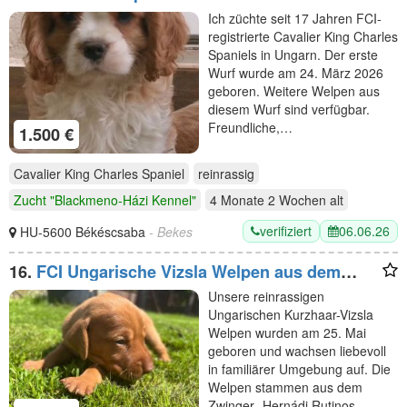
Ich züchte seit 17 Jahren FCI-
registrierte Cavalier King Charles
Spaniels in Ungarn. Der erste
Wurf wurde am 24. März 2026
geboren. Weitere Welpen aus
diesem Wurf sind verfügbar.
Freundliche,…
1.500 €
Cavalier King Charles Spaniel
reinrassig
Zucht "Blackmeno-Házi Kennel"
4 Monate 2 Wochen
alt
verifiziert
06.06.26
HU-5600 Békéscsaba
- Bekes
16.
FCI Ungarische Vizsla Welpen aus dem
Zwinger „Hernádi Rutinos Vadász“
Unsere reinrassigen
Ungarischen Kurzhaar-Vizsla
Welpen wurden am 25. Mai
geboren und wachsen liebevoll
in familiärer Umgebung auf. Die
Welpen stammen aus dem
Zwinger „Hernádi Rutinos