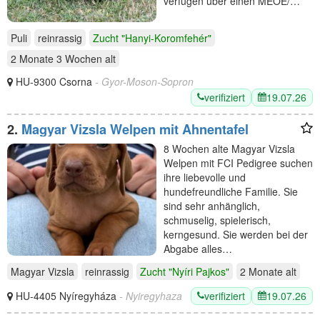
verfügen über einen MEOE/…
Puli
reinrassig
Zucht "Hanyi-Koromfehér"
2 Monate 3 Wochen
alt
HU-9300 Csorna
- Gyor-Moson-Sopron
verifiziert
19.07.26
2.
Magyar Vizsla Welpen mit Ahnentafel
8 Wochen alte Magyar Vizsla
Welpen mit FCI Pedigree suchen
ihre liebevolle und
hundefreundliche Familie. Sie
sind sehr anhänglich,
schmuselig, spielerisch,
kerngesund. Sie werden bei der
Abgabe alles…
Magyar Vizsla
reinrassig
Zucht "Nyíri Pajkos"
2 Monate
alt
verifiziert
19.07.26
HU-4405 Nyíregyháza
- Nyiregyhaza