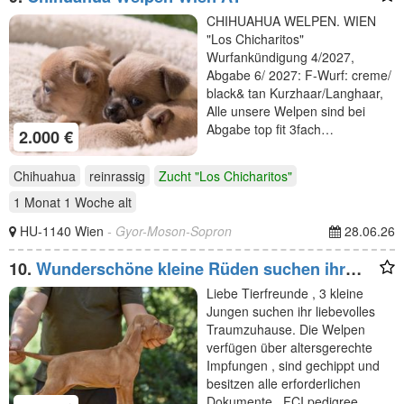
CHIHUAHUA WELPEN. WIEN
"Los Chicharitos"
Wurfankündigung 4/2027,
Abgabe 6/ 2027: F-Wurf: creme/
black& tan Kurzhaar/Langhaar,
Alle unsere Welpen sind bei
Abgabe top fit 3fach…
2.000 €
Chihuahua
reinrassig
Zucht "Los Chicharitos"
1 Monat 1 Woche
alt
HU-1140 Wien
- Gyor-Moson-Sopron
28.06.26
10.
Wunderschöne kleine Rüden suchen ihr
Traumzuhause.
Liebe Tierfreunde , 3 kleine
Jungen suchen ihr liebevolles
Traumzuhause. Die Welpen
verfügen über altersgerechte
Impfungen , sind gechippt und
besitzen alle erforderlichen
Dokumente . FCI pedigree…