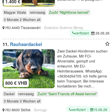
1.400 €
Magyar Vizsla
reinrassig
Zucht "Nightforce kennel"
3 Monate 2 Wochen
alt
HU-4440 Tiszavasvári
- Szabolcs-Szatmar-Bereg
verifiziert
26.06.26
11.
Rauhaardackel
Zwei Dackel-Hündinnen suchen
ein Zuhause. Mit FCI-
Ahnentafel, geimpft und
entwurmt. Mit EU-
Heimtierausweis. WhatsApp:
+36304264705. Ich helfe gerne
beim Transport. Bei Interesse
800 € VHB
kontaktieren Sie mich…
Dackel
reinrassig
Zucht "Saint Francis off Assisi kennel"
3 Monate 3 Wochen
alt
verifiziert
15.06.26
HU-8600 Siófok
- Somogy