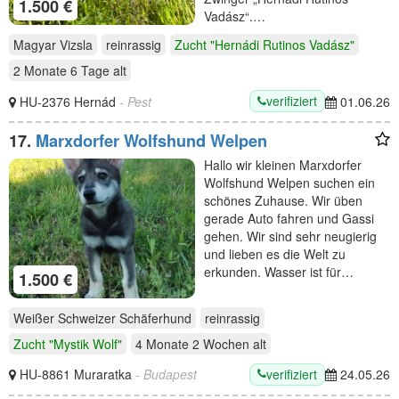
1.500 €
Vadász“.…
Magyar Vizsla
reinrassig
Zucht "Hernádi Rutinos Vadász"
2 Monate 6 Tage
alt
verifiziert
HU-2376 Hernád
- Pest
01.06.26
17.
Marxdorfer Wolfshund Welpen
Hallo wir kleinen Marxdorfer
Wolfshund Welpen suchen ein
schönes Zuhause. Wir üben
gerade Auto fahren und Gassi
gehen. Wir sind sehr neugierig
und lieben es die Welt zu
erkunden. Wasser ist für…
1.500 €
Weißer Schweizer Schäferhund
reinrassig
Zucht "Mystik Wolf"
4 Monate 2 Wochen
alt
verifiziert
HU-8861 Muraratka
- Budapest
24.05.26