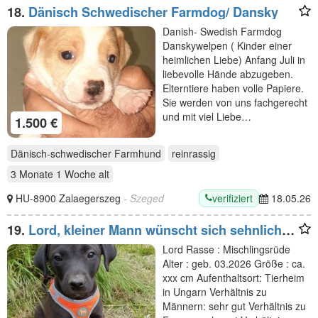
18.
Dänisch Schwedischer Farmdog/ Dansky
Danish- Swedish Farmdog
Danskywelpen ( Kinder einer
heimlichen Liebe) Anfang Juli in
liebevolle Hände abzugeben.
Elterntiere haben volle Papiere.
Sie werden von uns fachgerecht
und mit viel Liebe…
1.500 €
Dänisch-schwedischer Farmhund
reinrassig
3 Monate 1 Woche
alt
verifiziert
HU-8900 Zalaegerszeg
- Szeged
18.05.26
19.
Lord, kleiner Mann wünscht sich sehnlich
eine Familie
Lord Rasse : Mischlingsrüde
Alter : geb. 03.2026 Größe : ca.
xxx cm Aufenthaltsort: Tierheim
in Ungarn Verhältnis zu
Männern: sehr gut Verhältnis zu