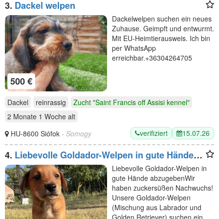
3.
Dackel welpen
Dackelwelpen suchen ein neues
Zuhause. Geimpft und entwurmt.
Mit EU-Heimtierausweis. Ich bin
per WhatsApp
erreichbar.+36304264705
500 €
Dackel
reinrassig
Zucht "Saint Francis off Assisi kennel"
2 Monate 1 Woche
alt
verifiziert
15.07.26
HU-8600 Siófok
- Somogy
4.
Liebevolle Goldador-Welpen in gute Hände
abzugeben
Liebevolle Goldador-Welpen in
gute Hände abzugeben ​Wir
haben zuckersüßen Nachwuchs!
Unsere Goldador-Welpen
(Mischung aus Labrador und
Golden Retriever) suchen ein