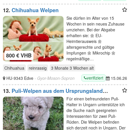
12.
Chihuahua Welpen
Sie dürfen im Alter von 15
Wochen in sein neues Zuhause
umziehen. Bei der Abgabe
erhalten sie: 🌼 EU-
Heimtierausweis 🌼
altersgerechte und gültige
Impfungen 🌼 Mikrochip 🌼
800 € VHB
regelmäßige…
Chihuahua
reinrassig
3 Monate 3 Wochen
alt
verifiziert
HU-9343 Edve
- Gyor-Moson-Sopron
15.06.26
13.
Puli-Welpen aus dem Ursprungsland
Ungarn – Referenzhund in Deutschland
Für einen befreundeten Puli-
Halter in Ungarn unterstütze ich
die Suche nach geeigneten
Interessenten für zwei Puli-
Rüden. Die Welpen befinden
sich derzeit noch in Ungarn. Der