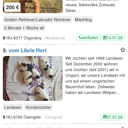
neues, liebevolles Zuhause.
200 €
Diese…
Golden Retriever/Labrador Retriever
Mischling
2 Monate 1 Woche
alt
verifiziert
14.07.26
HU-6077 Orgovány
- Kecskemet
5.
vom Libris Hort
Wir züchten seit 1999 Landseer.
Seit Dezember 2000 wohnen
und züchten (seit 2001) wir in
Ungarn, wo unsere Landseer mit
uns auf einem ungarischen
Bauernhof leben. Zeitweise
haben wir Landseer-Welpen…
Landseer
Hundezüchter
07.07.26
HU-6765 Csengele
- Csongrad