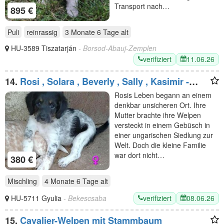
Transport nach…
895 €
Puli
reinrassig
3 Monate 6 Tage
alt
HU-3589 Tiszatarján
- Borsod-Abauj-Zemplen
verifiziert
11.06.26
14.
Rosi , Solara , Beverly , Sally , Kasimir -
wollen die Welt entdecken
Rosis Leben begann an einem
denkbar unsicheren Ort. Ihre
Mutter brachte ihre Welpen
versteckt in einem Gebüsch in
einer ungarischen Siedlung zur
Welt. Doch die kleine Familie
war dort nicht…
380 €
Mischling
4 Monate 6 Tage
alt
verifiziert
08.06.26
HU-5711 Gyulia
- Bekescsaba
15.
Cavalier-Welpen mit Stammbaum