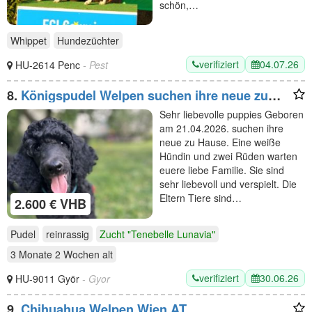
schön,…
Whippet
Hundezüchter
verifiziert
04.07.26
HU-2614 Penc
- Pest
8.
Königspudel Welpen suchen ihre neue zu
Hause
Sehr liebevolle puppies Geboren
am 21.04.2026. suchen ihre
neue zu Hause. Eine weiße
Hündin und zwei Rüden warten
euere liebe Familie. Sie sind
sehr liebevoll und verspielt. Die
Eltern Tiere sind…
2.600 € VHB
Pudel
reinrassig
Zucht "Tenebelle Lunavia"
3 Monate 2 Wochen
alt
verifiziert
30.06.26
HU-9011 Györ
- Gyor
9.
Chihuahua Welpen Wien AT