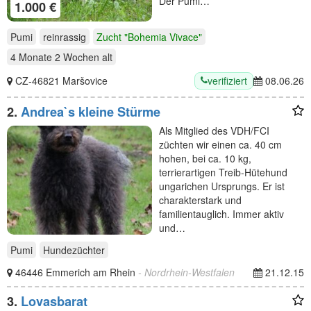
Der Pumi…
1.000 €
Pumi
reinrassig
Zucht "Bohemia Vivace"
4 Monate 2 Wochen
alt
verifiziert
CZ-46821 Maršovice
08.06.26
2.
Andrea`s kleine Stürme
Als Mitglied des VDH/FCI
züchten wir einen ca. 40 cm
hohen, bei ca. 10 kg,
terrierartigen Treib-Hütehund
ungarichen Ursprungs. Er ist
charakterstark und
familientauglich. Immer aktiv
und…
Pumi
Hundezüchter
46446 Emmerich am Rhein
- Nordrhein-Westfalen
21.12.15
3.
Lovasbarat