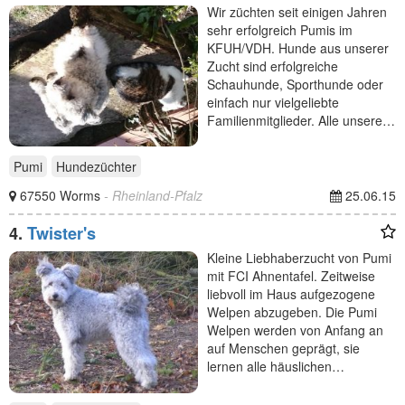
Wir züchten seit einigen Jahren
sehr erfolgreich Pumis im
KFUH/VDH. Hunde aus unserer
Zucht sind erfolgreiche
Schauhunde, Sporthunde oder
einfach nur vielgeliebte
Familienmitglieder. Alle unsere…
Pumi
Hundezüchter
67550 Worms
- Rheinland-Pfalz
25.06.15
4.
Twister's
Kleine Liebhaberzucht von Pumi
mit FCI Ahnentafel. Zeitweise
liebvoll im Haus aufgezogene
Welpen abzugeben. Die Pumi
Welpen werden von Anfang an
auf Menschen geprägt, sie
lernen alle häuslichen…