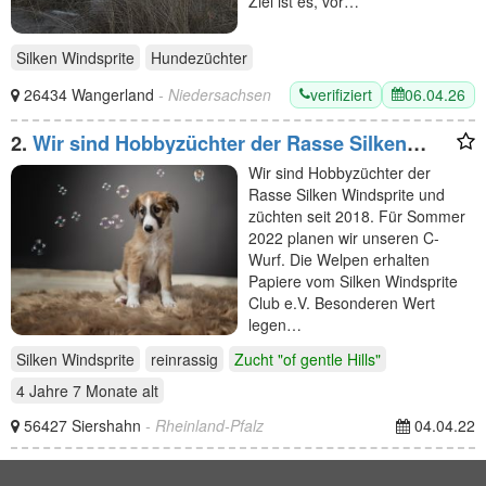
Ziel ist es, vor…
Silken Windsprite
Hundezüchter
verifiziert
06.04.26
26434 Wangerland
- Niedersachsen
2.
Wir sind Hobbyzüchter der Rasse Silken
Windsprite und
Wir sind Hobbyzüchter der
Rasse Silken Windsprite und
züchten seit 2018. Für Sommer
2022 planen wir unseren C-
Wurf. Die Welpen erhalten
Papiere vom Silken Windsprite
Club e.V. Besonderen Wert
legen…
Silken Windsprite
reinrassig
Zucht "of gentle Hills"
4 Jahre 7 Monate
alt
56427 Siershahn
- Rheinland-Pfalz
04.04.22