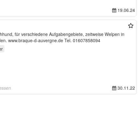
19.06.24
ehhund, für verschiedene Aufgabengebiete, zeitweise Welpen in
Hessen. Bei Interesse einfach melden. www.braque-d-auvergne.de Tel. 01607858094
er
essen
30.11.22