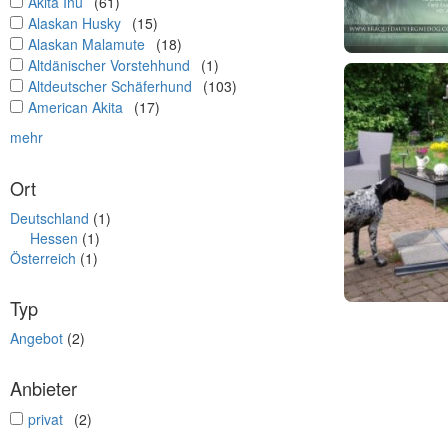
undefined
Akita Inu
(61)
undefined
Alaskan Husky
(15)
undefined
Alaskan Malamute
(18)
undefined
Altdänischer Vorstehhund
(1)
undefined
Altdeutscher Schäferhund
(103)
undefined
American Akita
(17)
mehr
Ort
Deutschland
(1)
Hessen
(1)
Österreich
(1)
Typ
Angebot
(2)
Anbieter
undefined
privat
(2)