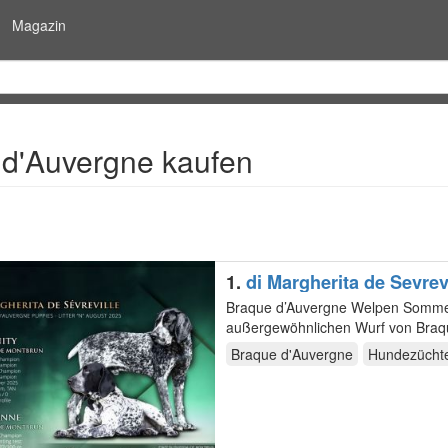
Magazin
d'Auvergne kaufen
1.
di Margherita de Sevrev
Braque d’Auvergne Welpen Sommer August 
außergewöhnlichen Wurf von Braqu
Ruisseau de Montbrun (…
Braque d'Auvergne
Hundezücht