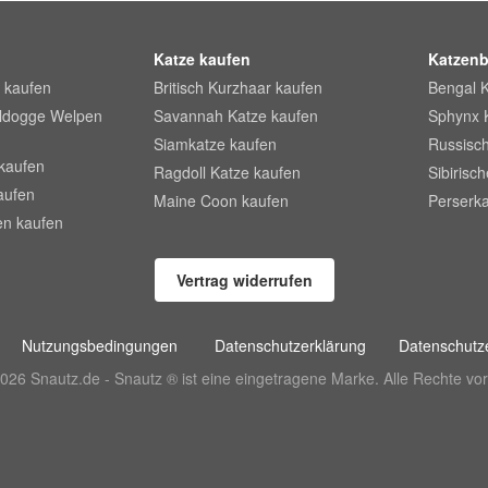
Katze kaufen
Katzenb
 kaufen
Britisch Kurzhaar kaufen
Bengal 
lldogge Welpen
Savannah Katze kaufen
Sphynx 
Siamkatze kaufen
Russisch
kaufen
Ragdoll Katze kaufen
Sibirisc
aufen
Maine Coon kaufen
Perserka
en kaufen
Vertrag widerrufen
Nutzungsbedingungen
Datenschutzerklärung
Datenschutze
026 Snautz.de - Snautz ® ist eine eingetragene Marke. Alle Rechte vor