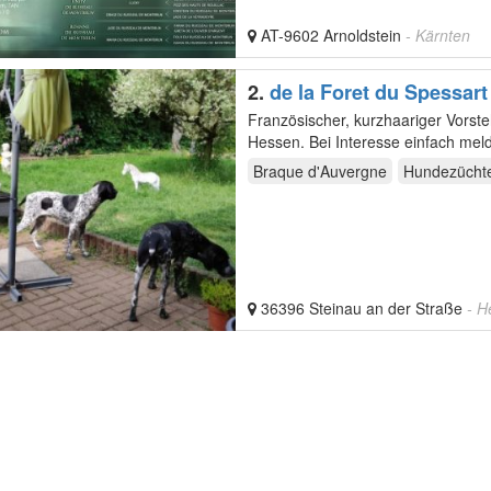
AT-9602 Arnoldstein
- Kärnten
2.
de la Foret du Spessart
Französischer, kurzhaariger Vorst
Braque d'Auvergne
Hundezücht
36396 Steinau an der Straße
- H