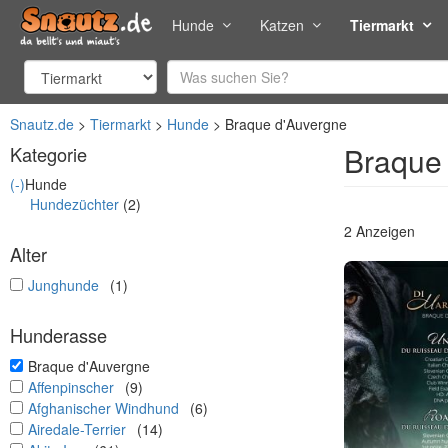
Hunde
Katzen
Tiermarkt
Snautz.de
Tiermarkt
Hunde
Braque d'Auvergne
Braque 
Kategorie
(-)
Hunde
Hundezüchter
(2)
2 Anzeigen
Alter
undefined
Junghunde
(1)
Hunderasse
undefined
Braque d'Auvergne
undefined
Affenpinscher
(9)
undefined
Afghanischer Windhund
(6)
undefined
Airedale-Terrier
(14)