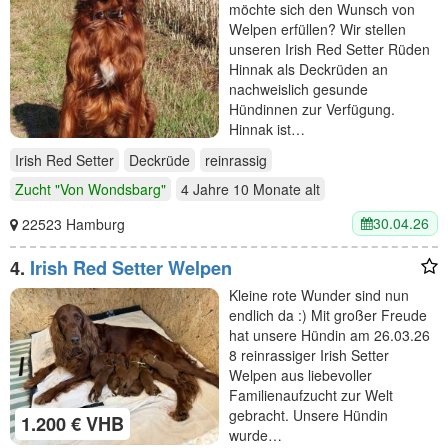
möchte sich den Wunsch von
Welpen erfüllen? Wir stellen
unseren Irish Red Setter Rüden
Hinnak als Deckrüden an
nachweislich gesunde
Hündinnen zur Verfügung.
Hinnak ist…
Irish Red Setter
Deckrüde
reinrassig
Zucht "Von Wondsbarg"
4 Jahre 10 Monate
alt
30.04.26
22523 Hamburg
4.
Irish Red Setter Welpen
Kleine rote Wunder sind nun
endlich da :) Mit großer Freude
hat unsere Hündin am 26.03.26
8 reinrassiger Irish Setter
Welpen aus liebevoller
Familienaufzucht zur Welt
gebracht. Unsere Hündin
1.200 € VHB
wurde…