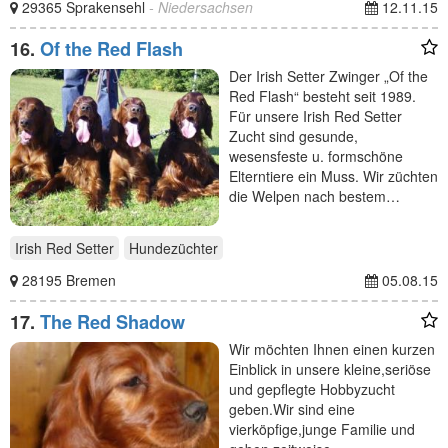
29365 Sprakensehl
- Niedersachsen
12.11.15
16.
Of the Red Flash
Der Irish Setter Zwinger „Of the
Red Flash“ besteht seit 1989.
Für unsere Irish Red Setter
Zucht sind gesunde,
wesensfeste u. formschöne
Elterntiere ein Muss. Wir züchten
die Welpen nach bestem…
Irish Red Setter
Hundezüchter
28195 Bremen
05.08.15
17.
The Red Shadow
Wir möchten Ihnen einen kurzen
Einblick in unsere kleine,seriöse
und gepflegte Hobbyzucht
geben.Wir sind eine
vierköpfige,junge Familie und