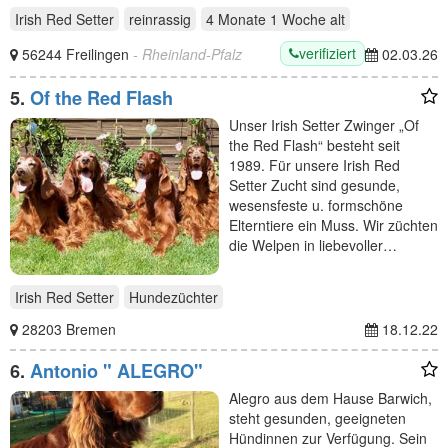
Irish Red Setter
reinrassig
4 Monate 1 Woche
alt
verifiziert
56244 Freilingen
- Rheinland-Pfalz
02.03.26
5.
Of the Red Flash
Unser Irish Setter Zwinger „Of
the Red Flash“ besteht seit
1989. Für unsere Irish Red
Setter Zucht sind gesunde,
wesensfeste u. formschöne
Elterntiere ein Muss. Wir züchten
die Welpen in liebevoller…
Irish Red Setter
Hundezüchter
28203 Bremen
18.12.22
6.
Antonio " ALEGRO"
Alegro aus dem Hause Barwich,
steht gesunden, geeigneten
Hündinnen zur Verfügung. Sein