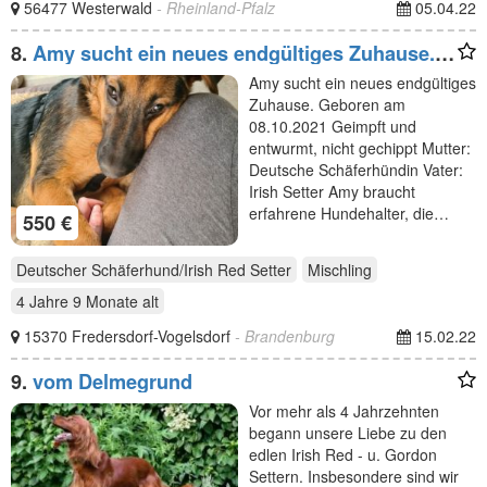
56477 Westerwald
- Rheinland-Pfalz
05.04.22
8.
Amy sucht ein neues endgültiges Zuhause.
Geboren am 08
Amy sucht ein neues endgültiges
Zuhause. Geboren am
08.10.2021 Geimpft und
entwurmt, nicht gechippt Mutter:
Deutsche Schäferhündin Vater:
Irish Setter Amy braucht
erfahrene Hundehalter, die…
550 €
Deutscher Schäferhund/Irish Red Setter
Mischling
4 Jahre 9 Monate
alt
15370 Fredersdorf-Vogelsdorf
- Brandenburg
15.02.22
9.
vom Delmegrund
Vor mehr als 4 Jahrzehnten
begann unsere Liebe zu den
edlen Irish Red - u. Gordon
Settern. Insbesondere sind wir