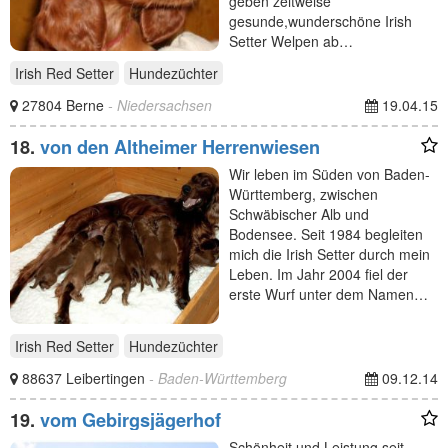
geben zeitweise
gesunde,wunderschöne Irish
Setter Welpen ab…
Irish Red Setter
Hundezüchter
27804 Berne
- Niedersachsen
19.04.15
18.
von den Altheimer Herrenwiesen
Wir leben im Süden von Baden-
Württemberg, zwischen
Schwäbischer Alb und
Bodensee. Seit 1984 begleiten
mich die Irish Setter durch mein
Leben. Im Jahr 2004 fiel der
erste Wurf unter dem Namen…
Irish Red Setter
Hundezüchter
88637 Leibertingen
- Baden-Württemberg
09.12.14
19.
vom Gebirgsjägerhof
Schönheit und Leistung seit