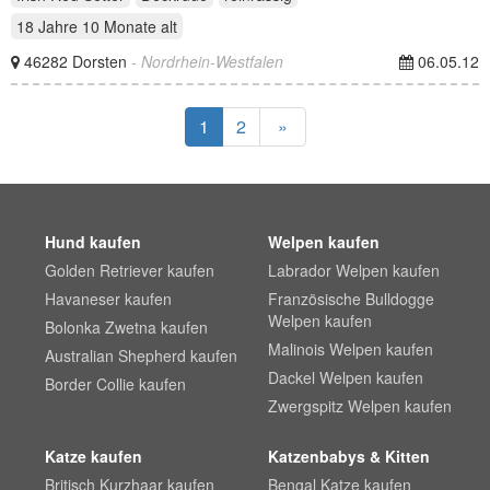
18 Jahre 10 Monate
alt
46282 Dorsten
- Nordrhein-Westfalen
06.05.12
1
2
»
Hund kaufen
Welpen kaufen
Golden Retriever kaufen
Labrador Welpen kaufen
Havaneser kaufen
Französische Bulldogge
Welpen kaufen
Bolonka Zwetna kaufen
Malinois Welpen kaufen
Australian Shepherd kaufen
Dackel Welpen kaufen
Border Collie kaufen
Zwergspitz Welpen kaufen
Katze kaufen
Katzenbabys & Kitten
Britisch Kurzhaar kaufen
Bengal Katze kaufen