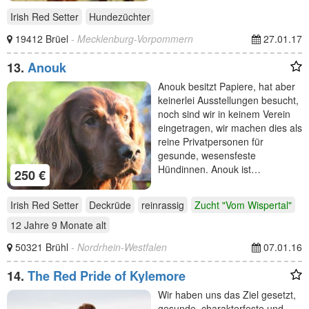
Irish Red Setter
Hundezüchter
19412 Brüel
- Mecklenburg-Vorpommern
27.01.17
13.
Anouk
Anouk besitzt Papiere, hat aber
keinerlei Ausstellungen besucht,
noch sind wir in keinem Verein
eingetragen, wir machen dies als
reine Privatpersonen für
gesunde, wesensfeste
Hündinnen. Anouk ist…
250 €
Irish Red Setter
Deckrüde
reinrassig
Zucht "Vom Wispertal"
12 Jahre 9 Monate
alt
50321 Brühl
- Nordrhein-Westfalen
07.01.16
14.
The Red Pride of Kylemore
Wir haben uns das Ziel gesetzt,
gesunde, charakterfeste und