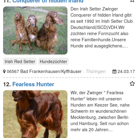
11.
Conquerer of hidden Irland
Den Irish Setter Zwinger
Conquerer of hidden Irland gibt
es seit 1992 im Irish Setter Club
Deutschland(ISCD)VDH.Wir
züchten reine Formzucht also
reine Familienhunde.Unsere
Hunde sind ausgeglichene,…
Irish Red Setter
Hundezüchter
06567 Bad Frankenhausen/Kyffhäuser
- Thüringen
24.03.17
12.
Fearless Hunter
Wir, der Zwinger " Fearless
Hunter" leben mit unseren
Hunden am Keezer See, nahe
Schwerin im wunderschönen
Mecklenburg, zwischen Berlin
und Hamburg. Seit nun schon
mehr als 20 Jahren…