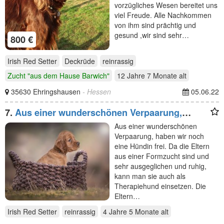
vorzügliches Wesen bereitet uns
viel Freude. Alle Nachkommen
von ihm sind prächtig und
gesund ,wir sind sehr…
800 €
Irish Red Setter
Deckrüde
reinrassig
Zucht "aus dem Hause Barwich"
12 Jahre 7 Monate
alt
35630 Ehringshausen
- Hessen
05.06.22
7.
Aus einer wunderschönen Verpaarung,
haben wir noch eine
Aus einer wunderschönen
Verpaarung, haben wir noch
eine Hündin frei. Da die Eltern
aus einer Formzucht sind und
sehr ausgeglichen und ruhig,
kann man sie auch als
Therapiehund einsetzen. Die
Eltern…
Irish Red Setter
reinrassig
4 Jahre 5 Monate
alt