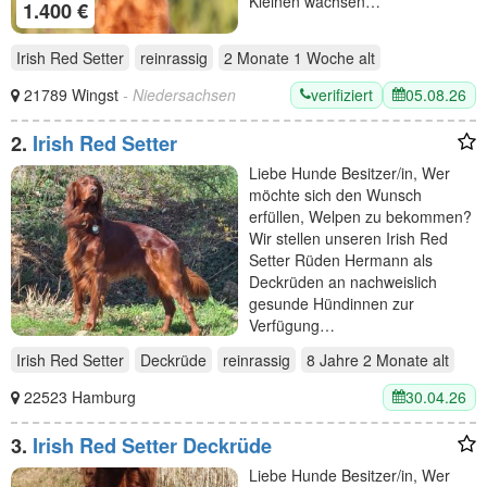
Kleinen wachsen…
1.400 €
Irish Red Setter
reinrassig
2 Monate 1 Woche
alt
verifiziert
05.08.26
21789 Wingst
- Niedersachsen
2.
Irish Red Setter
Liebe Hunde Besitzer/in, Wer
möchte sich den Wunsch
erfüllen, Welpen zu bekommen?
Wir stellen unseren Irish Red
Setter Rüden Hermann als
Deckrüden an nachweislich
gesunde Hündinnen zur
Verfügung…
Irish Red Setter
Deckrüde
reinrassig
8 Jahre 2 Monate
alt
30.04.26
22523 Hamburg
3.
Irish Red Setter Deckrüde
Liebe Hunde Besitzer/in, Wer